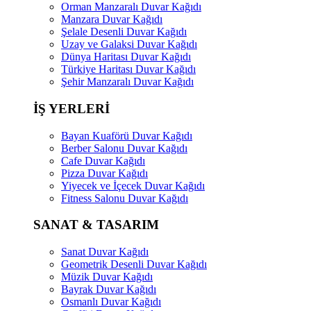
Orman Manzaralı Duvar Kağıdı
Manzara Duvar Kağıdı
Şelale Desenli Duvar Kağıdı
Uzay ve Galaksi Duvar Kağıdı
Dünya Haritası Duvar Kağıdı
Türkiye Haritası Duvar Kağıdı
Şehir Manzaralı Duvar Kağıdı
İŞ YERLERİ
Bayan Kuaförü Duvar Kağıdı
Berber Salonu Duvar Kağıdı
Cafe Duvar Kağıdı
Pizza Duvar Kağıdı
Yiyecek ve İçecek Duvar Kağıdı
Fitness Salonu Duvar Kağıdı
SANAT & TASARIM
Sanat Duvar Kağıdı
Geometrik Desenli Duvar Kağıdı
Müzik Duvar Kağıdı
Bayrak Duvar Kağıdı
Osmanlı Duvar Kağıdı