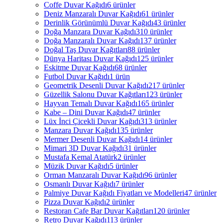
Coffe Duvar Kağıdı
6 ürünler
Deniz Manzaralı Duvar Kağıdı
61 ürünler
Derinlik Görünümlü Duvar Kağıdı
43 ürünler
Doğa Manzara Duvar Kağıdı
310 ürünler
Doğa Manzaralı Duvar Kağıdı
137 ürünler
Doğal Taş Duvar Kağıtları
88 ürünler
Dünya Haritası Duvar Kağıdı
125 ürünler
Eskitme Duvar Kağıdı
68 ürünler
Futbol Duvar Kağıdı
1 ürün
Geometrik Desenli Duvar Kağıdı
217 ürünler
Güzellik Salonu Duvar Kağıtları
123 ürünler
Hayvan Temalı Duvar Kağıdı
165 ürünler
Kabe – Dini Duvar Kağıdı
47 ürünler
Lüx İnci Çicekli Duvar Kağıdı
313 ürünler
Manzara Duvar Kağıdı
135 ürünler
Mermer Desenli Duvar Kağıdı
14 ürünler
Mimari 3D Duvar Kağıdı
31 ürünler
Mustafa Kemal Atatürk
2 ürünler
Müzik Duvar Kağıdı
5 ürünler
Orman Manzaralı Duvar Kağıdı
96 ürünler
Osmanlı Duvar Kağıdı
7 ürünler
Palmiye Duvar Kağıdı Fiyatları ve Modelleri
47 ürünler
Pizza Duvar Kağıdı
2 ürünler
Restoran Cafe Bar Duvar Kağıtları
120 ürünler
Retro Duvar Kağıdı
113 ürünler