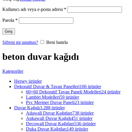
Kullanıcı adı veya e-posta adresi
*
Parola
*
Giriş
Şifreni mi unuttun?
Beni hatırla
beton duvar kağıdı
Kategoriler
Herşey
ürünler
Dekoratif Duvar & Tavan Panelleri
106 ürünler
60×60 Dekoratif Tavan Paneli Modelleri
24 ürünler
Lambiri Modelleri
59 ürünler
Pvc Mermer Duvar Paneli
23 ürünler
Duvar Kağıdı
3.288 ürünler
Adawall Duvar Kağıtları
738 ürünler
Ankawall Duvar Kağıdı
451 ürünler
Decowall Duvar Kağıtları
536 ürünler
Duka Duvar Kağıtları
149 ürünler