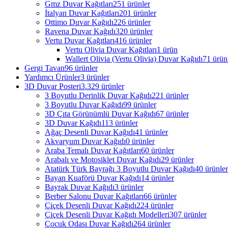
Gmz Duvar Kağıtları
251 ürünler
İtalyan Duvar Kağıtları
201 ürünler
Ottimo Duvar Kağıdı
226 ürünler
Ravena Duvar Kağıdı
320 ürünler
Vertu Duvar Kağıtları
416 ürünler
Vertu Olivia Duvar Kağıtları
1 ürün
Wallert Olivia (Vertu Olivia) Duvar Kağıdı
71 ürün
Gergi Tavan
96 ürünler
Yardımcı Ürünler
3 ürünler
3D Duvar Posteri
3.329 ürünler
3 Boyutlu Derinlik Duvar Kağıdı
221 ürünler
3 Boyutlu Duvar Kağıdı
99 ürünler
3D Çıta Görünümlü Duvar Kağıdı
67 ürünler
3D Duvar Kağıdı
113 ürünler
Ağaç Desenli Duvar Kağıdı
41 ürünler
Akvaryum Duvar Kağıdı
0 ürünler
Araba Temalı Duvar Kağıtları
60 ürünler
Arabalı ve Motosiklet Duvar Kağıdı
29 ürünler
Atatürk Türk Bayrağı 3 Boyutlu Duvar Kağıdı
40 ürünler
Bayan Kuaförü Duvar Kağıdı
14 ürünler
Bayrak Duvar Kağıdı
3 ürünler
Berber Salonu Duvar Kağıtları
66 ürünler
Çiçek Desenli Duvar Kağıdı
224 ürünler
Çiçek Desenli Duvar Kağıdı Modelleri
307 ürünler
Çocuk Odası Duvar Kağıdı
264 ürünler