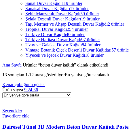
Sanat Duvar Kağıdı
119 ürünler
Sanatsal Duvar Kağıtları
17 ürünler
Şehir Manzaralı Duvar Kağıdı
59 ürünler
Şelala Desenli Duvar Kağıtları
19 ürünler
Taş, Mermer ve Ahşap Desenli Duvar Kağıdı
2 ürünler
Tropikal Duvar Kağıdı
254 ürünler
Türkiye Duvar Kağıdı
40 ürünler
Türkiye Haritası Duvar Kağıdı
97 ürünler
Uzay ve Galaksi Duvar Kağıdı
84 ürünler
Vintage Botanik Çiçek Desenli Duvar Kağıtları
57 ürünle
Yiyecek ve İçecek Duvar Kağıdı
18 ürünler
Ana Sayfa
Ürünler “beton duvar kağıdı” olarak etiketlendi
13 sonuçtan 1-12 arası gösteriliyor
En yeniye göre sıralandı
Kenar çubuğunu göster
Ürün sayısı
9
24
36
Seçenekler
Favorilere ekle
Dairesel Tünel 3D Modern Beton Duvar Kağıdı Poste