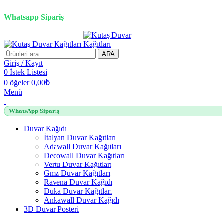
3D duvar kağıdı, Adawall, Decowall, Vertu, Gmz, Pvc mermer pan
Whatsapp Sipariş
ARA
Giriş / Kayıt
0
İstek Listesi
0
öğeler
0,00
₺
Menü
WhatsApp Sipariş
Duvar Kağıdı
İtalyan Duvar Kağıtları
Adawall Duvar Kağıtları
Decowall Duvar Kağıtları
Vertu Duvar Kağıtları
Gmz Duvar Kağıtları
Ravena Duvar Kağıdı
Duka Duvar Kağıtları
Ankawall Duvar Kağıdı
3D Duvar Posteri