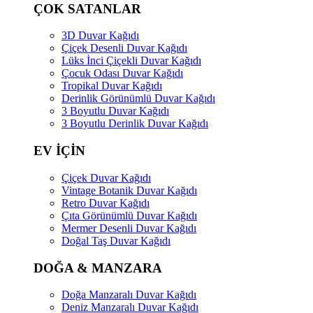
ÇOK SATANLAR
3D Duvar Kağıdı
Çiçek Desenli Duvar Kağıdı
Lüks İnci Çiçekli Duvar Kağıdı
Çocuk Odası Duvar Kağıdı
Tropikal Duvar Kağıdı
Derinlik Görünümlü Duvar Kağıdı
3 Boyutlu Duvar Kağıdı
3 Boyutlu Derinlik Duvar Kağıdı
EV İÇİN
Çiçek Duvar Kağıdı
Vintage Botanik Duvar Kağıdı
Retro Duvar Kağıdı
Çıta Görünümlü Duvar Kağıdı
Mermer Desenli Duvar Kağıdı
Doğal Taş Duvar Kağıdı
DOĞA & MANZARA
Doğa Manzaralı Duvar Kağıdı
Deniz Manzaralı Duvar Kağıdı