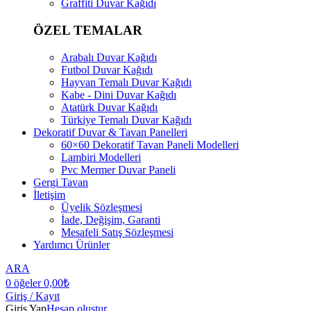
Graffiti Duvar Kağıdı
ÖZEL TEMALAR
Arabalı Duvar Kağıdı
Futbol Duvar Kağıdı
Hayvan Temalı Duvar Kağıdı
Kabe - Dini Duvar Kağıdı
Atatürk Duvar Kağıdı
Türkiye Temalı Duvar Kağıdı
Dekoratif Duvar & Tavan Panelleri
60×60 Dekoratif Tavan Paneli Modelleri
Lambiri Modelleri
Pvc Mermer Duvar Paneli
Gergi Tavan
İletişim
Üyelik Sözleşmesi
İade, Değişim, Garanti
Mesafeli Satış Sözleşmesi
Yardımcı Ürünler
ARA
0
öğeler
0,00
₺
Giriş / Kayıt
Giriş Yap
Hesap oluştur