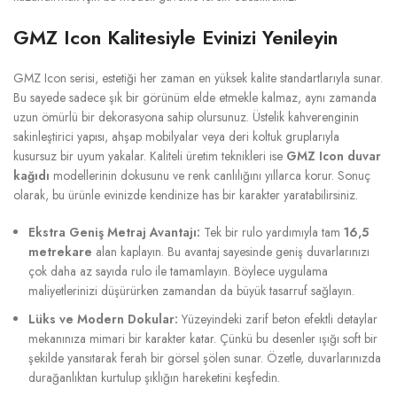
GMZ Icon Kalitesiyle Evinizi Yenileyin
GMZ Icon serisi, estetiği her zaman en yüksek kalite standartlarıyla sunar.
Bu sayede sadece şık bir görünüm elde etmekle kalmaz, aynı zamanda
uzun ömürlü bir dekorasyona sahip olursunuz. Üstelik kahverenginin
sakinleştirici yapısı, ahşap mobilyalar veya deri koltuk gruplarıyla
kusursuz bir uyum yakalar. Kaliteli üretim teknikleri ise
GMZ Icon duvar
kağıdı
modellerinin dokusunu ve renk canlılığını yıllarca korur. Sonuç
olarak, bu ürünle evinizde kendinize has bir karakter yaratabilirsiniz.
Ekstra Geniş Metraj Avantajı:
Tek bir rulo yardımıyla tam
16,5
metrekare
alan kaplayın. Bu avantaj sayesinde geniş duvarlarınızı
çok daha az sayıda rulo ile tamamlayın. Böylece uygulama
maliyetlerinizi düşürürken zamandan da büyük tasarruf sağlayın.
Lüks ve Modern Dokular:
Yüzeyindeki zarif beton efektli detaylar
mekanınıza mimari bir karakter katar. Çünkü bu desenler ışığı soft bir
şekilde yansıtarak ferah bir görsel şölen sunar. Özetle, duvarlarınızda
durağanlıktan kurtulup şıklığın hareketini keşfedin.