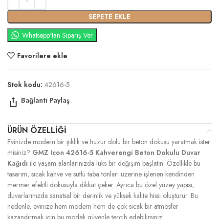
SEPETE EKLE
Whatsapp'tan Sipariş Ver
Favorilere ekle
Stok kodu:
42616-5
ÜRÜN ÖZELLIĞI
Evinizde modern bir şıklık ve huzur dolu bir beton dokusu yaratmak ister
misiniz?
GMZ Icon 42616-5 Kahverengi Beton Dokulu Duvar
Kağıdı
ile yaşam alanlarınızda lüks bir değişim başlatın. Özellikle bu
tasarım, sıcak kahve ve sütlü taba tonları üzerine işlenen kendinden
mermer efektli dokusuyla dikkat çeker. Ayrıca bu özel yüzey yapısı,
duvarlarınızda sanatsal bir derinlik ve yüksek kalite hissi oluşturur. Bu
nedenle, evinize hem modern hem de çok sıcak bir atmosfer
kazandırmak için bu modeli güvenle tercih edebilirsiniz.