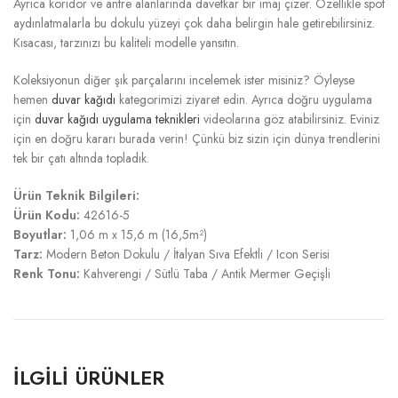
Ayrıca koridor ve antre alanlarında davetkar bir imaj çizer. Özellikle spot
aydınlatmalarla bu dokulu yüzeyi çok daha belirgin hale getirebilirsiniz.
Kısacası, tarzınızı bu kaliteli modelle yansıtın.
Koleksiyonun diğer şık parçalarını incelemek ister misiniz? Öyleyse
hemen
duvar kağıdı
kategorimizi ziyaret edin. Ayrıca doğru uygulama
için
duvar kağıdı uygulama teknikleri
videolarına göz atabilirsiniz. Eviniz
için en doğru kararı burada verin! Çünkü biz sizin için dünya trendlerini
tek bir çatı altında topladık.
Ürün Teknik Bilgileri:
Ürün Kodu:
42616-5
Boyutlar:
1,06 m x 15,6 m (16,5m²)
Tarz:
Modern Beton Dokulu / İtalyan Sıva Efektli / Icon Serisi
Renk Tonu:
Kahverengi / Sütlü Taba / Antik Mermer Geçişli
İLGILI ÜRÜNLER