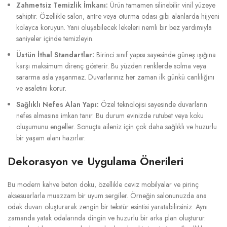
Zahmetsiz Temizlik İmkanı:
Ürün tamamen silinebilir vinil yüzeye
sahiptir. Özellikle salon, antre veya oturma odası gibi alanlarda hijyeni
kolayca koruyun. Yani oluşabilecek lekeleri nemli bir bez yardımıyla
saniyeler içinde temizleyin.
Üstün İthal Standartlar:
Birinci sınıf yapısı sayesinde güneş ışığına
karşı maksimum direnç gösterir. Bu yüzden renklerde solma veya
sararma asla yaşanmaz. Duvarlarınız her zaman ilk günkü canlılığını
ve asaletini korur.
Sağlıklı Nefes Alan Yapı:
Özel teknolojisi sayesinde duvarların
nefes almasına imkan tanır. Bu durum evinizde rutubet veya koku
oluşumunu engeller. Sonuçta aileniz için çok daha sağlıklı ve huzurlu
bir yaşam alanı hazırlar.
Dekorasyon ve Uygulama Önerileri
Bu modern kahve beton doku, özellikle ceviz mobilyalar ve pirinç
aksesuarlarla muazzam bir uyum sergiler. Örneğin salonunuzda ana
odak duvarı oluşturarak zengin bir tekstür esintisi yaratabilirsiniz. Aynı
zamanda yatak odalarında dingin ve huzurlu bir arka plan oluşturur.