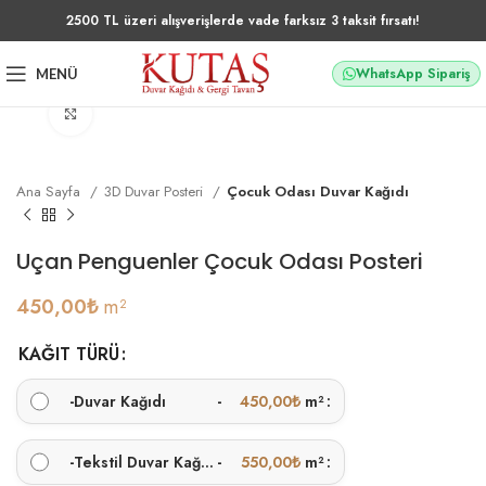
2500 TL üzeri alışverişlerde vade farksız 3 taksit fırsatı!
WhatsApp Sipariş
MENÜ
Büyütmek için tıklayın
Ana Sayfa
3D Duvar Posteri
Çocuk Odası Duvar Kağıdı
Uçan Penguenler Çocuk Odası Posteri
450,00
₺
m²
KAĞIT TÜRÜ
-
Duvar Kağıdı
-
450,00
₺
m²
-
Tekstil Duvar Kağıdı
-
550,00
₺
m²