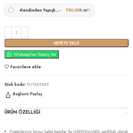
-
Kendinden Yapışkanlı
-
750,00
₺
m²
SEPETE EKLE
Whatsapp'tan Sipariş Ver
Favorilere ekle
Stok kodu:
KUTAS2465
ÜRÜN ÖZELLIĞI
Posterlerimiz birinci kalite kağıtlar ile GREENGUARD sertifikalı olarak