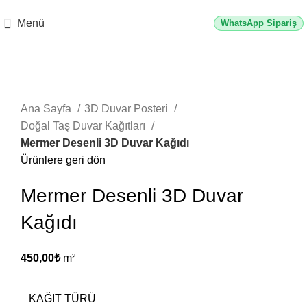
2500 TL üzeri alışverişlerde vade farksız 3 taksit fırsatı!
Menü
WhatsApp Sipariş
Büyütmek için tıklayın
Ana Sayfa
3D Duvar Posteri
Doğal Taş Duvar Kağıtları
Mermer Desenli 3D Duvar Kağıdı
Ürünlere geri dön
Mermer Desenli 3D Duvar
Kağıdı
450,00
₺
m²
KAĞIT TÜRÜ