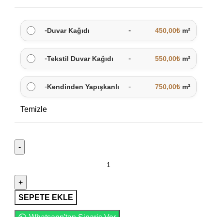
-
-
Duvar Kağıdı
450,00
₺
m²
-
-
Tekstil Duvar Kağıdı
550,00
₺
m²
-
-
Kendinden Yapışkanlı
750,00
₺
m²
Temizle
SEPETE EKLE