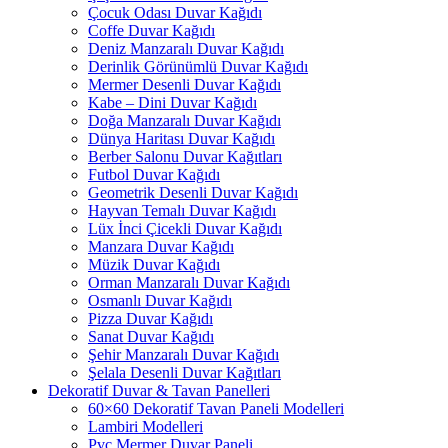
Çocuk Odası Duvar Kağıdı
Coffe Duvar Kağıdı
Deniz Manzaralı Duvar Kağıdı
Derinlik Görünümlü Duvar Kağıdı
Mermer Desenli Duvar Kağıdı
Kabe – Dini Duvar Kağıdı
Doğa Manzaralı Duvar Kağıdı
Dünya Haritası Duvar Kağıdı
Berber Salonu Duvar Kağıtları
Futbol Duvar Kağıdı
Geometrik Desenli Duvar Kağıdı
Hayvan Temalı Duvar Kağıdı
Lüx İnci Çicekli Duvar Kağıdı
Manzara Duvar Kağıdı
Müzik Duvar Kağıdı
Orman Manzaralı Duvar Kağıdı
Osmanlı Duvar Kağıdı
Pizza Duvar Kağıdı
Sanat Duvar Kağıdı
Şehir Manzaralı Duvar Kağıdı
Şelala Desenli Duvar Kağıtları
Dekoratif Duvar & Tavan Panelleri
60×60 Dekoratif Tavan Paneli Modelleri
Lambiri Modelleri
Pvc Mermer Duvar Paneli