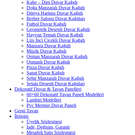
Kabe – Dini Duvar Kağıdı
Doğa Manzaralı Duvar Kağıdı
Dünya Haritası Duvar Kağıdı
Berber Salonu Duvar Kağıtları
Futbol Duvar Kağıdı
Geometrik Desenli Duvar Kağıdı
Hayvan Temalı Duvar Kağıdı
Lüx İnci Çicekli Duvar Kağıdı
Manzara Duvar Kağıdı
Müzik Duvar Kağıdı
Orman Manzaralı Duvar Kağıdı
Osmanlı Duvar Kağıdı
Pizza Duvar Kağıdı
Sanat Duvar Kağıdı
Şehir Manzaralı Duvar Kağıdı
Şelala Desenli Duvar Kağıtları
Dekoratif Duvar & Tavan Panelleri
60×60 Dekoratif Tavan Paneli Modelleri
Lambiri Modelleri
Pvc Mermer Duvar Paneli
Gergi Tavan
İletişim
Üyelik Sözleşmesi
İade, Değişim, Garanti
Mesafeli Satış Sözleşmesi