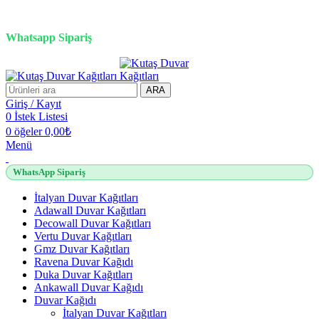
3D duvar kağıdı, Adawall, Decowall, Vertu, Gmz, Pvc mermer
panel, lambiri ve tavan çözümleri
Whatsapp Sipariş
2500 TL üzeri alışverişlerde vade farksız 3 taksit fırsatı!
ARA
Giriş / Kayıt
0
İstek Listesi
0
öğeler
0,00
₺
Menü
WhatsApp Sipariş
İtalyan Duvar Kağıtları
Adawall Duvar Kağıtları
Decowall Duvar Kağıtları
Vertu Duvar Kağıtları
Gmz Duvar Kağıtları
Ravena Duvar Kağıdı
Duka Duvar Kağıtları
Ankawall Duvar Kağıdı
Duvar Kağıdı
İtalyan Duvar Kağıtları