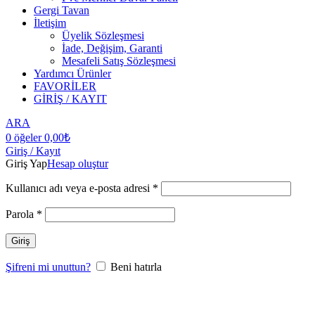
Gergi Tavan
İletişim
Üyelik Sözleşmesi
İade, Değişim, Garanti
Mesafeli Satış Sözleşmesi
Yardımcı Ürünler
FAVORİLER
GİRİŞ / KAYIT
ARA
0
öğeler
0,00
₺
Giriş / Kayıt
Giriş Yap
Hesap oluştur
Kullanıcı adı veya e-posta adresi
*
Parola
*
Giriş
Şifreni mi unuttun?
Beni hatırla
Büyütmek için tıklayın