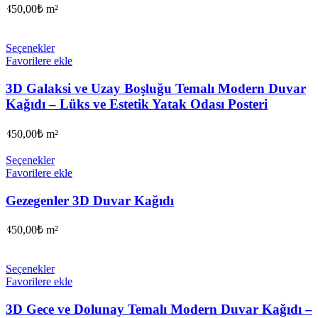
450,00
₺
m²
Seçenekler
Favorilere ekle
3D Galaksi ve Uzay Boşluğu Temalı Modern Duvar
Kağıdı – Lüks ve Estetik Yatak Odası Posteri
450,00
₺
m²
Seçenekler
Favorilere ekle
Gezegenler 3D Duvar Kağıdı
450,00
₺
m²
Seçenekler
Favorilere ekle
3D Gece ve Dolunay Temalı Modern Duvar Kağıdı –