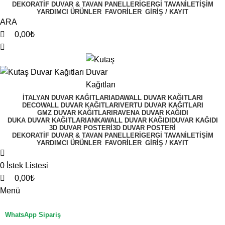
DEKORATIF DUVAR & TAVAN PANELLERI
GERGI TAVAN
İLETIŞIM
YARDIMCI ÜRÜNLER
FAVORİLER
GİRİŞ / KAYIT
ARA
0,00
₺
İTALYAN DUVAR KAĞITLARI
ADAWALL DUVAR KAĞITLARI
DECOWALL DUVAR KAĞITLARI
VERTU DUVAR KAĞITLARI
GMZ DUVAR KAĞITLARI
RAVENA DUVAR KAĞIDI
DUKA DUVAR KAĞITLARI
ANKAWALL DUVAR KAĞIDI
DUVAR KAĞIDI
3D DUVAR POSTERI
3D DUVAR POSTERI
DEKORATIF DUVAR & TAVAN PANELLERI
GERGI TAVAN
İLETIŞIM
YARDIMCI ÜRÜNLER
FAVORİLER
GİRİŞ / KAYIT
0
İstek Listesi
0,00
₺
Menü
WhatsApp Sipariş