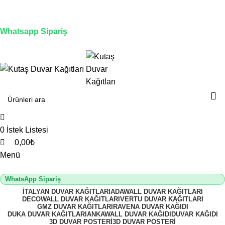
0
0
0
0
3D duvar kağıdı, Adawall, Decowall, Vertu, Gmz, Pvc
mermer panel, lambiri ve tavan çözümleri
Whatsapp Sipariş
2500 TL üzeri alışverişlerde vade farksız 3 taksit fırsatı!
0
İstek Listesi
0,00
₺
Menü
WhatsApp Sipariş
İTALYAN DUVAR KAĞITLARI
ADAWALL DUVAR KAĞITLARI
DECOWALL DUVAR KAĞITLARI
VERTU DUVAR KAĞITLARI
GMZ DUVAR KAĞITLARI
RAVENA DUVAR KAĞIDI
DUKA DUVAR KAĞITLARI
ANKAWALL DUVAR KAĞIDI
DUVAR KAĞIDI
3D DUVAR POSTERI
3D DUVAR POSTERI