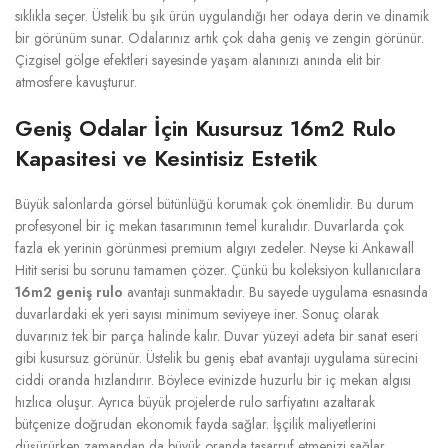
sıklıkla seçer. Üstelik bu şık ürün uygulandığı her odaya derin ve dinamik
bir görünüm sunar. Odalarınız artık çok daha geniş ve zengin görünür.
Çizgisel gölge efektleri sayesinde yaşam alanınızı anında elit bir
atmosfere kavuşturur.
Geniş Odalar İçin Kusursuz 16m2 Rulo
Kapasitesi ve Kesintisiz Estetik
Büyük salonlarda görsel bütünlüğü korumak çok önemlidir. Bu durum
profesyonel bir iç mekan tasarımının temel kuralıdır. Duvarlarda çok
fazla ek yerinin görünmesi premium algıyı zedeler. Neyse ki Ankawall
Hitit serisi bu sorunu tamamen çözer. Çünkü bu koleksiyon kullanıcılara
16m2 geniş rulo
avantajı sunmaktadır. Bu sayede uygulama esnasında
duvarlardaki ek yeri sayısı minimum seviyeye iner. Sonuç olarak
duvarınız tek bir parça halinde kalır. Duvar yüzeyi adeta bir sanat eseri
gibi kusursuz görünür. Üstelik bu geniş ebat avantajı uygulama sürecini
ciddi oranda hızlandırır. Böylece evinizde huzurlu bir iç mekan algısı
hızlıca oluşur. Ayrıca büyük projelerde rulo sarfiyatını azaltarak
bütçenize doğrudan ekonomik fayda sağlar. İşçilik maliyetlerini
düşürürken zamandan da büyük oranda tasarruf etmenizi sağlar.