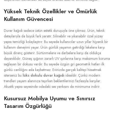
Yüksek Teknik Özellikler ve Ömürlük
Kullanım Güvencesi
Duvar kağıdı sadece üstün estetik duruşuyla öne çıkmaz. Ürün, teknik
detaylarıyla da büyük fark yaratır. Silinebilir ve yıkanabilir özel yüzey
yapısı temizliği kolaylaştırır. Bu sayede kullanıcılar uzun yıllar hijyenik bir
kullanım deneyimi yaşar. Ürün günlük yaşamın getirdiği lekelere karşı
büyük direnç gösterir. Sürtünmelere ve darbelere karşı da oldukça
dayanıklıdır. Güneş ışığının zararlı UV ışınlarına karşı maksimum koruma
sağlayan bir dokusu vardır. Bu sayede özgün gri geometrik hatları ilk
günkü canlılığını asla kaybetmez. Evinizde gerçek kaliteyi hissetmek
isterseniz bu
lüks dokulu duvar kağıdı
idealdir. Çünkü modern
trendleri yaşam alanınıza taşırken beklentilerinizi fazlasıyla karşılar.
Akustik yapısı sayesinde odadaki ses yankısını da minimuma indirir.
Kusursuz Mobilya Uyumu ve Sınırsız
Tasarım Özgürlüğü