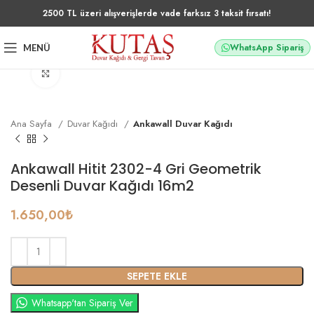
2500 TL üzeri alışverişlerde vade farksız 3 taksit fırsatı!
WhatsApp Sipariş
MENÜ
Büyütmek için tıklayın
Ana Sayfa
Duvar Kağıdı
Ankawall Duvar Kağıdı
Ankawall Hitit 2302-4 Gri Geometrik
Desenli Duvar Kağıdı 16m2
1.650,00
₺
SEPETE EKLE
Whatsapp'tan Sipariş Ver