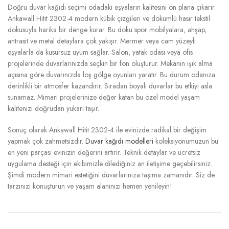
Doğru duvar kağıdı seçimi odadaki eşyaların kalitesini ön plana çıkarır.
Ankawall Hitit 2302-4 modern kübik çizgileri ve dökümlü hasır tekstil
dokusuyla harika bir denge kurar. Bu doku spor mobilyalara, ahşap,
antrasit ve metal detaylara çok yakışır. Mermer veya cam yüzeyli
eşyalarla da kusursuz uyum sağlar. Salon, yatak odası veya ofis
projelerinde duvarlarınızda seçkin bir fon oluşturur. Mekanın ışık alma
açısına göre duvarınızda loş gölge oyunları yaratır. Bu durum odanıza
derinlikli bir atmosfer kazandırır. Sıradan boyalı duvarlar bu etkiyi asla
sunamaz. Mimari projelerinize değer katan bu özel model yaşam
kalitenizi doğrudan yukarı taşır.
Sonuç olarak Ankawall Hitit 2302-4 ile evinizde radikal bir değişim
yapmak çok zahmetsizdir.
Duvar kağıdı modelleri
koleksiyonumuzun bu
en yeni parçası evinizin değerini artırır. Teknik detaylar ve ücretsiz
uygulama desteği için ekibimizle dilediğiniz an iletişime geçebilirsiniz.
Şimdi modern mimari estetiğini duvarlarınıza taşıma zamanıdır. Siz de
tarzınızı konuşturun ve yaşam alanınızı hemen yenileyin!