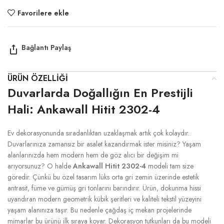
Favorilere ekle
ÜRÜN ÖZELLIĞI
Duvarlarda Doğallığın En Prestijli
Hali: Ankawall Hitit 2302-4
Ev dekorasyonunda sıradanlıktan uzaklaşmak artık çok kolaydır.
Duvarlarınıza zamansız bir asalet kazandırmak ister misiniz? Yaşam
alanlarınızda hem modern hem de göz alıcı bir değişim mi
arıyorsunuz? O halde
Ankawall Hitit 2302-4
modeli tam size
göredir. Çünkü bu özel tasarım lüks orta gri zemin üzerinde estetik
antrasit, füme ve gümüş gri tonlarını barındırır. Ürün, dokunma hissi
uyandıran modern geometrik kübik şeritleri ve kaliteli tekstil yüzeyini
yaşam alanınıza taşır. Bu nedenle çağdaş iç mekan projelerinde
mimarlar bu ürünü ilk sıraya koyar. Dekorasyon tutkunları da bu modeli