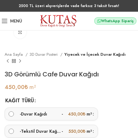
2500 TL üzeri alışverişlerde vade farksız 3 taksit fırsatı!
WhatsApp Sipariş
MENÜ
Büyütmek için tıklayın
Ana Sayfa
3D Duvar Posteri
Yiyecek ve İçecek Duvar Kağıdı
3D Görümlü Cafe Duvar Kağıdı
450,00
₺
m²
KAĞIT TÜRÜ
-
Duvar Kağıdı
-
450,00
₺
m²
-
Tekstil Duvar Kağıdı
-
550,00
₺
m²