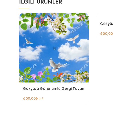
İLGILI ÜRÜNLER
Gökyüz
600,00
Gökyüzü Görünümlü Gergi Tavan
600,00
₺
m²