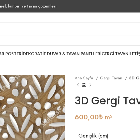
el, lambiri ve tavan çözümleri
AR POSTERI
DEKORATIF DUVAR & TAVAN PANELLERI
GERGI TAVAN
İLETI
Ana Sayfa
Gergi Tavan
3D G
3D Gergi Ta
600,00
₺
m²
Genişlik (cm)