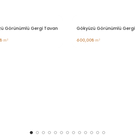
ü Görünümlü Gergi Tavan
Gökyüzü Görünümlü Gergi
₺
m²
600,00
₺
m²