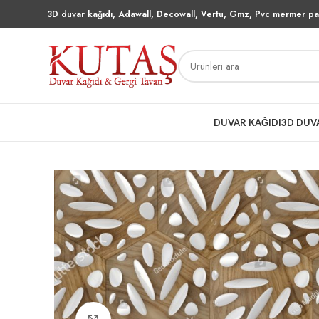
3D duvar kağıdı, Adawall, Decowall, Vertu, Gmz, Pvc mermer pan
DUVAR KAĞIDI
3D DUV