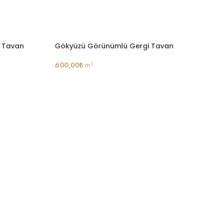
 Tavan
Gökyüzü Görünümlü Gergi Tavan
Gök
600,00
₺
m²
600