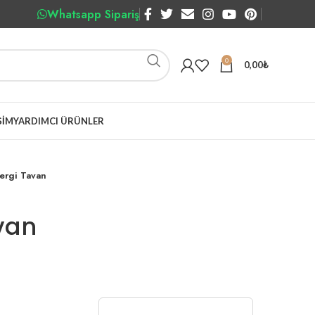
Whatsapp Sipariş
0
0,00
₺
ŞIM
YARDIMCI ÜRÜNLER
ergi Tavan
van