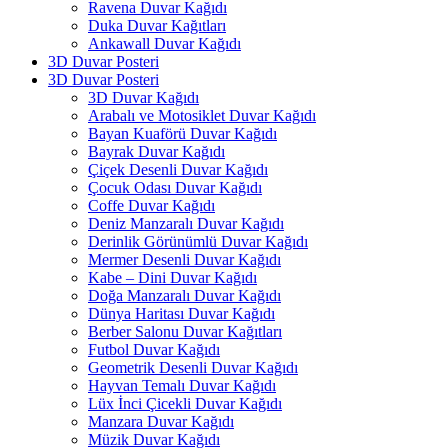
Ravena Duvar Kağıdı
Duka Duvar Kağıtları
Ankawall Duvar Kağıdı
3D Duvar Posteri
3D Duvar Posteri
3D Duvar Kağıdı
Arabalı ve Motosiklet Duvar Kağıdı
Bayan Kuaförü Duvar Kağıdı
Bayrak Duvar Kağıdı
Çiçek Desenli Duvar Kağıdı
Çocuk Odası Duvar Kağıdı
Coffe Duvar Kağıdı
Deniz Manzaralı Duvar Kağıdı
Derinlik Görünümlü Duvar Kağıdı
Mermer Desenli Duvar Kağıdı
Kabe – Dini Duvar Kağıdı
Doğa Manzaralı Duvar Kağıdı
Dünya Haritası Duvar Kağıdı
Berber Salonu Duvar Kağıtları
Futbol Duvar Kağıdı
Geometrik Desenli Duvar Kağıdı
Hayvan Temalı Duvar Kağıdı
Lüx İnci Çicekli Duvar Kağıdı
Manzara Duvar Kağıdı
Müzik Duvar Kağıdı