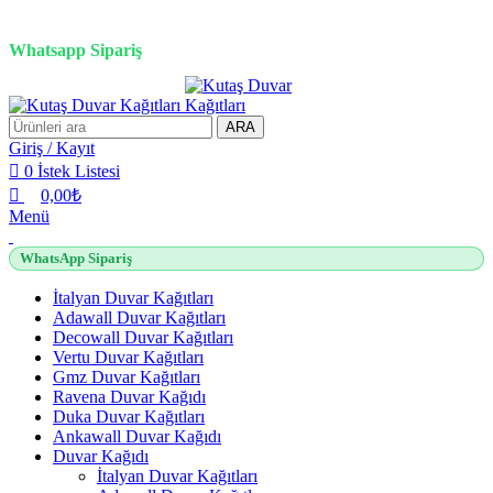
0
0
0
0
3D duvar kağıdı, Adawall, Decowall, Vertu, Gmz, Pvc mermer panel, lambiri ve
tavan çözümleri
Whatsapp Sipariş
2500 TL üzeri alışverişlerde vade farksız 3 taksit fırsatı!
ARA
Giriş / Kayıt
0
İstek Listesi
0,00
₺
Menü
WhatsApp Sipariş
İtalyan Duvar Kağıtları
Adawall Duvar Kağıtları
Decowall Duvar Kağıtları
Vertu Duvar Kağıtları
Gmz Duvar Kağıtları
Ravena Duvar Kağıdı
Duka Duvar Kağıtları
Ankawall Duvar Kağıdı
Duvar Kağıdı
İtalyan Duvar Kağıtları