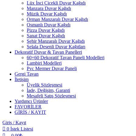
Lüx İnci Çicekli Duvar Kağıdı
Manzara Duvar Kağıdı
Müzik Duvar Kağıdı
Orman Manzaralı Duvar Kağıdı
Osmanlı Duvar Kağıdı
Pizza Duvar Kağıdı
Sanat Duvar Kağıdı
Şehir Manzaralı Duvar Kağıdı
Şelala Desenli Duvar Kağıtları
Dekoratif Duvar & Tavan Panelleri
60×60 Dekoratif Tavan Paneli Modelleri
Lambiri Modelleri
Pvc Mermer Duvar Paneli
Gergi Tavan
İletişim
Üyelik Sözleşmesi
İade, Değişim, Garanti
Mesafeli Satış Sözleşmesi
Yardımcı Ürünler
FAVORİLER
GİRİŞ / KAYIT
Giriş / Kayıt
0
İstek Listesi
0,00
₺