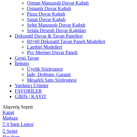
Orman Manzaralı Duvar Kağıdı
Osmanlı Duvar Kağıdı
Pizza Duvar Kağıdı
Sanat Duvar Kağıdı
Şehir Manzaralı Duvar Kağıdı
Şelala Desenli Duvar Kağıtları
Dekoratif Duvar & Tavan Panelleri
60×60 Dekoratif Tavan Paneli Modelleri
Lambiri Modelleri
Pvc Mermer Duvar Paneli
Gergi Tavan
İletişim
Üyelik Sözleşmesi
İade, Değişim, Garanti
Mesafeli Satış Sözleşmesi
Yardımcı Ürünler
FAVORİLER
GİRİŞ / KAYIT
Alışveriş Sepeti
Kapat
Mağaza
0
İstek Listesi
Sepet
Hesabım