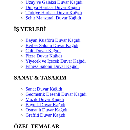
Uzay ve Galaksi Duvar Kağıdı
Dünya Haritası Duvar Kağıdı
Türkiye Haritası Duvar Kağıdı
Şehir Manzaralı Duvar Kağıdı
İŞ YERLERİ
Bayan Kuaförü Duvar Kağıdı
Berber Salonu Duvar Kağıdı
Cafe Duvar Kağıdı
Pizza Duvar Kağıdı
Yiyecek ve İçecek Duvar Kağıdı
Fitness Salonu Duvar Kağıdı
SANAT & TASARIM
Sanat Duvar Kağıdı
Geometrik Desenli Duvar Kağıdı
Müzik Duvar Kağıdı
Bayrak Duvar Kağıdı
Osmanlı Duvar Kağıdı
Graffiti Duvar Kağıdı
ÖZEL TEMALAR