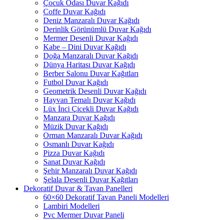
Çocuk Odası Duvar Kağıdı
Coffe Duvar Kağıdı
Deniz Manzaralı Duvar Kağıdı
Derinlik Görünümlü Duvar Kağıdı
Mermer Desenli Duvar Kağıdı
Kabe – Dini Duvar Kağıdı
Doğa Manzaralı Duvar Kağıdı
Dünya Haritası Duvar Kağıdı
Berber Salonu Duvar Kağıtları
Futbol Duvar Kağıdı
Geometrik Desenli Duvar Kağıdı
Hayvan Temalı Duvar Kağıdı
Lüx İnci Çicekli Duvar Kağıdı
Manzara Duvar Kağıdı
Müzik Duvar Kağıdı
Orman Manzaralı Duvar Kağıdı
Osmanlı Duvar Kağıdı
Pizza Duvar Kağıdı
Sanat Duvar Kağıdı
Şehir Manzaralı Duvar Kağıdı
Şelala Desenli Duvar Kağıtları
Dekoratif Duvar & Tavan Panelleri
60×60 Dekoratif Tavan Paneli Modelleri
Lambiri Modelleri
Pvc Mermer Duvar Paneli