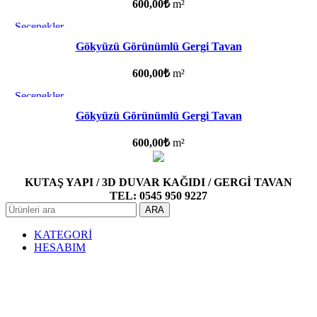
600,00
₺
m²
Seçenekler
Favorilere ekle
Gökyüzü Görünümlü Gergi Tavan
600,00
₺
m²
Seçenekler
Favorilere ekle
Gökyüzü Görünümlü Gergi Tavan
600,00
₺
m²
KUTAŞ YAPI / 3D DUVAR KAĞIDI / GERGİ TAVAN
TEL: 0545 950 9227
ARA
KATEGORİ
HESABIM