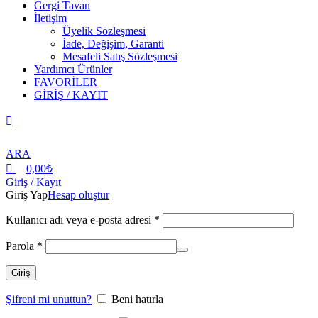
Gergi Tavan
İletişim
Üyelik Sözleşmesi
İade, Değişim, Garanti
Mesafeli Satış Sözleşmesi
Yardımcı Ürünler
FAVORİLER
GİRİŞ / KAYIT
ARA
0,00
₺
Giriş / Kayıt
Giriş Yap
Hesap oluştur
Kullanıcı adı veya e-posta adresi
*
Parola
*
Giriş
Şifreni mi unuttun?
Beni hatırla