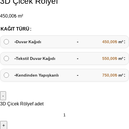
3D Çicek Rölyef
450,00
₺
m²
KAĞIT TÜRÜ
-
-
Duvar Kağıdı
450,00
₺
m²
-
-
Tekstil Duvar Kağıdı
550,00
₺
m²
-
-
Kendinden Yapışkanlı
750,00
₺
m²
3D Çicek Rölyef adet