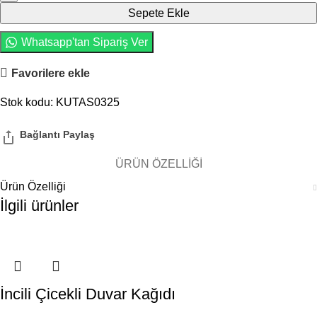
Sepete Ekle
Whatsapp'tan Sipariş Ver
Favorilere ekle
Stok kodu:
KUTAS0325
ÜRÜN ÖZELLIĞI
Ürün Özelliği
İlgili ürünler
İncili Çicekli Duvar Kağıdı