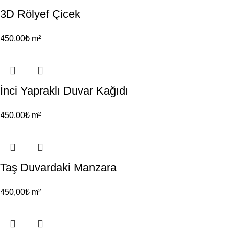
3D Rölyef Çicek
450,00
₺
m²
İnci Yapraklı Duvar Kağıdı
450,00
₺
m²
Taş Duvardaki Manzara
450,00
₺
m²