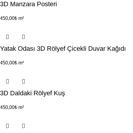
3D Manzara Posteri
450,00
₺
m²
Yatak Odası 3D Rölyef Çicekli Duvar Kağıdı
450,00
₺
m²
3D Daldaki Rölyef Kuş
450,00
₺
m²