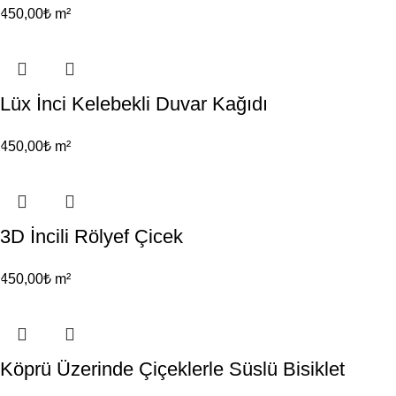
450,00
₺
m²
Lüx İnci Kelebekli Duvar Kağıdı
450,00
₺
m²
3D İncili Rölyef Çicek
450,00
₺
m²
Köprü Üzerinde Çiçeklerle Süslü Bisiklet