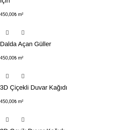
İçin
450,00
₺
m²
Dalda Açan Güller
450,00
₺
m²
3D Çiçekli Duvar Kağıdı
450,00
₺
m²