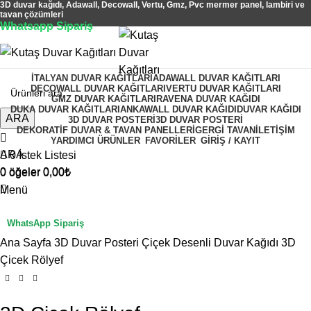
3D duvar kağıdı, Adawall, Decowall, Vertu, Gmz, Pvc mermer panel, lambiri ve
tavan çözümleri
Whatsapp Sipariş
2500 TL üzeri alışverişlerde vade farksız 3 taksit fırsatı!
İTALYAN DUVAR KAĞITLARI
ADAWALL DUVAR KAĞITLARI
DECOWALL DUVAR KAĞITLARI
VERTU DUVAR KAĞITLARI
GMZ DUVAR KAĞITLARI
RAVENA DUVAR KAĞIDI
DUKA DUVAR KAĞITLARI
ANKAWALL DUVAR KAĞIDI
DUVAR KAĞIDI
ARA
3D DUVAR POSTERI
3D DUVAR POSTERI
DEKORATIF DUVAR & TAVAN PANELLERI
GERGI TAVAN
İLETIŞIM
YARDIMCI ÜRÜNLER
FAVORİLER
GİRİŞ / KAYIT
ARA
0
İstek Listesi
0
öğeler
0,00
₺
0
öğeler
0,00
₺
Menü
WhatsApp Sipariş
Büyütmek için tıklayın
Ana Sayfa
3D Duvar Posteri
Çiçek Desenli Duvar Kağıdı
3D
Çicek Rölyef