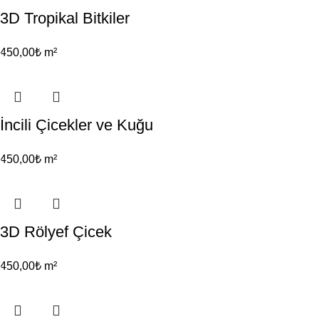
3D Tropikal Bitkiler
450,00
₺
m²
İncili Çicekler ve Kuğu
450,00
₺
m²
3D Rölyef Çicek
450,00
₺
m²