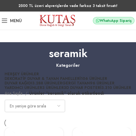
2500 TL üzeri alışverişlerde vade farksız 3 taksit fırsatı!
WhatsApp Sipariş
MENÜ
seramik
Kategoriler
HERŞEY
ÜRÜNLER
DEKORATIF DUVAR & TAVAN PANELLERI
106 ÜRÜNLER
DUVAR KAĞIDI
3.288 ÜRÜNLER
GERGI TAVAN
96 ÜRÜNLER
YARDIMCI ÜRÜNLER
3 ÜRÜNLER
3D DUVAR POSTERI
3.310 ÜRÜNLER
Ana Sayfa
Ürünler “seramik” olarak etiketlendi