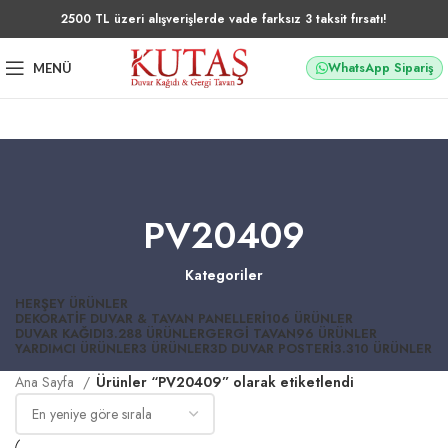
2500 TL üzeri alışverişlerde vade farksız 3 taksit fırsatı!
WhatsApp Sipariş
MENÜ
PV20409
Kategoriler
HERŞEY
ÜRÜNLER
DEKORATIF DUVAR & TAVAN PANELLERI
106 ÜRÜNLER
DUVAR KAĞIDI
3.288 ÜRÜNLER
GERGI TAVAN
96 ÜRÜNLER
YARDIMCI ÜRÜNLER
3 ÜRÜNLER
3D DUVAR POSTERI
3.310 ÜRÜNLER
Ana Sayfa
Ürünler “PV20409” olarak etiketlendi