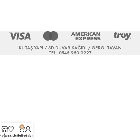
KUTAŞ YAPI / 3D DUVAR KAĞIDI / GERGİ TAVAN
TEL: 0545 950 9227
0
Mağaza
İstek Listesi
Sepet
Hesabım