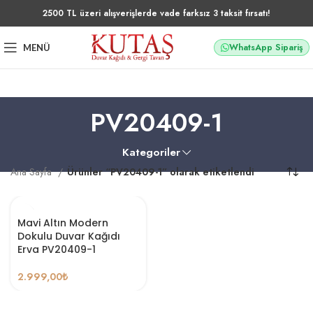
2500 TL üzeri alışverişlerde vade farksız 3 taksit fırsatı!
WhatsApp Sipariş
MENÜ
PV20409-1
Kategoriler
Ana Sayfa
Ürünler “PV20409-1” olarak etiketlendi
Mavi Altın Modern
Dokulu Duvar Kağıdı
Erva PV20409-1
2.999,00
₺