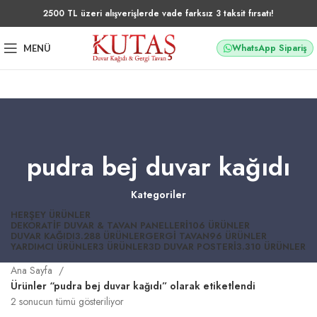
2500 TL üzeri alışverişlerde vade farksız 3 taksit fırsatı!
WhatsApp Sipariş
MENÜ
pudra bej duvar kağıdı
Kategoriler
HERŞEY
ÜRÜNLER
DEKORATIF DUVAR & TAVAN PANELLERI
106 ÜRÜNLER
DUVAR KAĞIDI
3.288 ÜRÜNLER
GERGI TAVAN
96 ÜRÜNLER
YARDIMCI ÜRÜNLER
3 ÜRÜNLER
3D DUVAR POSTERI
3.310 ÜRÜNLER
Ana Sayfa
Ürünler “pudra bej duvar kağıdı” olarak etiketlendi
2 sonucun tümü gösteriliyor