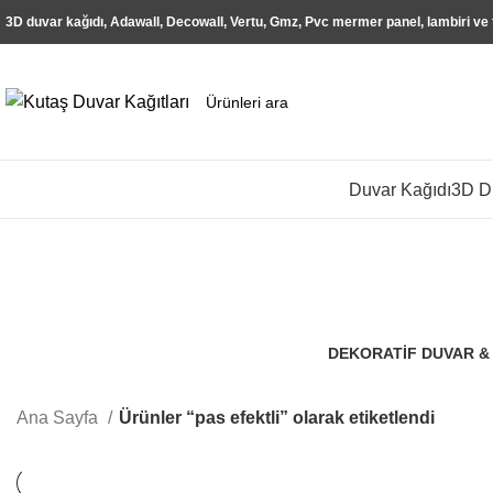
3D duvar kağıdı, Adawall, Decowall, Vertu, Gmz, Pvc mermer panel, lambiri ve
Duvar Kağıdı
3D Du
DEKORATIF DUVAR &
106 Ürünler
Ana Sayfa
Ürünler “pas efektli” olarak etiketlendi