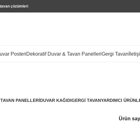
 tavan çözümleri
var Posteri
Dekoratif Duvar & Tavan Panelleri
Gergi Tavan
İletiş
pas efektli
 TAVAN PANELLERI
DUVAR KAĞIDI
GERGI TAVAN
YARDIMCI ÜRÜNL
3.288 Ürünler
96 Ürünler
3 Ürünler
Ürün say