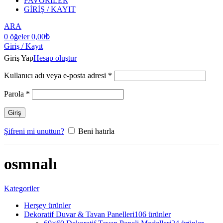
FAVORİLER
GİRİŞ / KAYIT
ARA
0
öğeler
0,00
₺
Giriş / Kayıt
Giriş Yap
Hesap oluştur
Kullanıcı adı veya e-posta adresi
*
Parola
*
Giriş
Şifreni mi unuttun?
Beni hatırla
osmnalı
Kategoriler
Herşey
ürünler
Dekoratif Duvar & Tavan Panelleri
106 ürünler