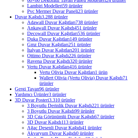
60×60 Dekoratif Tavan Paneli Modelleri
24 ürünler
Lambiri Modelleri
59 ürünler
Pvc Mermer Duvar Paneli
23 ürünler
Duvar Kağıdı
3.288 ürünler
Adawall Duvar Kağıtları
738 ürünler
Ankawall Duvar Kağıdı
451 ürünler
Decowall Duvar Kağıtları
536 ürünler
Duka Duvar Kağıtları
149 ürünler
Gmz Duvar Kağıtları
251 ürünler
İtalyan Duvar Kağıtları
201 ürünler
Ottimo Duvar Kağıdı
226 ürünler
Ravena Duvar Kağıdı
320 ürünler
Vertu Duvar Kağıtları
416 ürünler
Vertu Olivia Duvar Kağıtları
1 ürün
Wallert Olivia (Vertu Olivia) Duvar Kağıdı
71
ürünler
Gergi Tavan
96 ürünler
Yardımcı Ürünler
3 ürünler
3D Duvar Posteri
3.310 ürünler
3 Boyutlu Derinlik Duvar Kağıdı
221 ürünler
3 Boyutlu Duvar Kağıdı
99 ürünler
3D Çıta Görünümlü Duvar Kağıdı
67 ürünler
3D Duvar Kağıdı
113 ürünler
Ağaç Desenli Duvar Kağıdı
41 ürünler
Akvaryum Duvar Kağıdı
0 ürünler