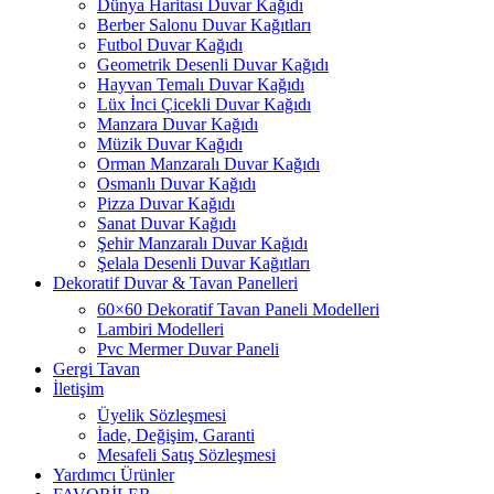
Dünya Haritası Duvar Kağıdı
Berber Salonu Duvar Kağıtları
Futbol Duvar Kağıdı
Geometrik Desenli Duvar Kağıdı
Hayvan Temalı Duvar Kağıdı
Lüx İnci Çicekli Duvar Kağıdı
Manzara Duvar Kağıdı
Müzik Duvar Kağıdı
Orman Manzaralı Duvar Kağıdı
Osmanlı Duvar Kağıdı
Pizza Duvar Kağıdı
Sanat Duvar Kağıdı
Şehir Manzaralı Duvar Kağıdı
Şelala Desenli Duvar Kağıtları
Dekoratif Duvar & Tavan Panelleri
60×60 Dekoratif Tavan Paneli Modelleri
Lambiri Modelleri
Pvc Mermer Duvar Paneli
Gergi Tavan
İletişim
Üyelik Sözleşmesi
İade, Değişim, Garanti
Mesafeli Satış Sözleşmesi
Yardımcı Ürünler