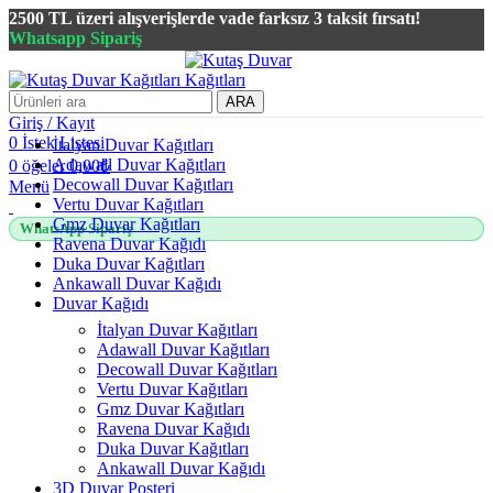
2500 TL üzeri alışverişlerde vade farksız 3 taksit fırsatı!
Whatsapp Sipariş
2500 TL üzeri alışverişlerde vade farksız 3 taksit fırsatı!
ARA
Giriş / Kayıt
0
İstek Listesi
İtalyan Duvar Kağıtları
Adawall Duvar Kağıtları
0
öğeler
0,00
₺
Decowall Duvar Kağıtları
Menü
Vertu Duvar Kağıtları
Gmz Duvar Kağıtları
WhatsApp Sipariş
Ravena Duvar Kağıdı
Duka Duvar Kağıtları
Ankawall Duvar Kağıdı
Duvar Kağıdı
İtalyan Duvar Kağıtları
Adawall Duvar Kağıtları
Decowall Duvar Kağıtları
Vertu Duvar Kağıtları
Gmz Duvar Kağıtları
Ravena Duvar Kağıdı
Duka Duvar Kağıtları
Ankawall Duvar Kağıdı
3D Duvar Posteri