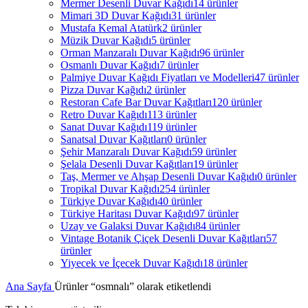
Mermer Desenli Duvar Kağıdı
14 ürünler
Mimari 3D Duvar Kağıdı
31 ürünler
Mustafa Kemal Atatürk
2 ürünler
Müzik Duvar Kağıdı
5 ürünler
Orman Manzaralı Duvar Kağıdı
96 ürünler
Osmanlı Duvar Kağıdı
7 ürünler
Palmiye Duvar Kağıdı Fiyatları ve Modelleri
47 ürünler
Pizza Duvar Kağıdı
2 ürünler
Restoran Cafe Bar Duvar Kağıtları
120 ürünler
Retro Duvar Kağıdı
113 ürünler
Sanat Duvar Kağıdı
119 ürünler
Sanatsal Duvar Kağıtları
0 ürünler
Şehir Manzaralı Duvar Kağıdı
59 ürünler
Şelala Desenli Duvar Kağıtları
19 ürünler
Taş, Mermer ve Ahşap Desenli Duvar Kağıdı
0 ürünler
Tropikal Duvar Kağıdı
254 ürünler
Türkiye Duvar Kağıdı
40 ürünler
Türkiye Haritası Duvar Kağıdı
97 ürünler
Uzay ve Galaksi Duvar Kağıdı
84 ürünler
Vintage Botanik Çiçek Desenli Duvar Kağıtları
57
ürünler
Yiyecek ve İçecek Duvar Kağıdı
18 ürünler
Ana Sayfa
Ürünler “osmnalı” olarak etiketlendi