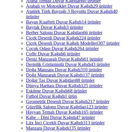
Araba Temalı Duvar Kağıtları
60 ürünler
Arabalı ve Motosiklet Duvar Kağıdı
29 ürünler
Atatürk Türk Bayrağı 3 Boyutlu Duvar Kağıdı
40
ürünler
Bayan Kuaförü Duvar Kağıdı
14 ürünler
Bayrak Duvar Kağıdı
3 ürünler
Berber Salonu Duvar Kağıtları
66 ürünler
Çiçek Desenli Duvar Kağıdı
224 ürünler
Çiçek Desenli Duvar Kağıdı Modelleri
307 ürünler
Çocuk Odası Duvar Kağıdı
264 ürünler
Coffe Duvar Kağıdı
6 ürünler
Deniz Manzaralı Duvar Kağıdı
61 ürünler
Derinlik Görünümlü Duvar Kağıdı
43 ürünler
Doğa Manzara Duvar Kağıdı
310 ürünler
Doğa Manzaralı Duvar Kağıdı
137 ürünler
Doğal Taş Duvar Kağıtları
88 ürünler
Dünya Haritası Duvar Kağıdı
125 ürünler
Eskitme Duvar Kağıdı
68 ürünler
Futbol Duvar Kağıdı
1 ürün
Geometrik Desenli Duvar Kağıdı
217 ürünler
Güzellik Salonu Duvar Kağıtları
123 ürünler
Hayvan Temalı Duvar Kağıdı
165 ürünler
Kabe – Dini Duvar Kağıdı
47 ürünler
Lüx İnci Çicekli Duvar Kağıdı
313 ürünler
Manzara Duvar Kağıdı
135 ürünler