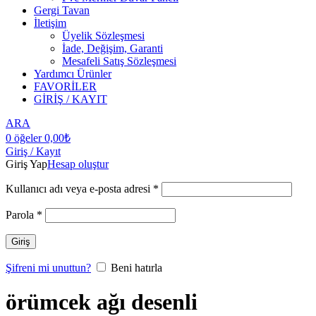
Gergi Tavan
İletişim
Üyelik Sözleşmesi
İade, Değişim, Garanti
Mesafeli Satış Sözleşmesi
Yardımcı Ürünler
FAVORİLER
GİRİŞ / KAYIT
ARA
0
öğeler
0,00
₺
Giriş / Kayıt
Giriş Yap
Hesap oluştur
Kullanıcı adı veya e-posta adresi
*
Parola
*
Giriş
Şifreni mi unuttun?
Beni hatırla
örümcek ağı desenli