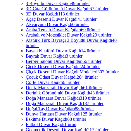
3 Boyutlu Duvar Kağıdı
99 ürünler
3D Çıta Görünümlü Duvar Kağıdı
67 ürünler
3D Duvar Kağıdı
113 ürünler
Ağaç Desenli Duvar Kağıdı
41 ürünler
Akvaryum Duvar Kağıdı
0 ürünler
Araba Temalı Duvar Kağıtları
60 ürünler
Arabalı ve Motosiklet Duvar Kağıdı
29 ürünler
Atatürk Türk Bayrağı 3 Boyutlu Duvar Kağıdı
40
ürünler
Bayan Kuaförü Duvar Kağıdı
14 ürünler
Bayrak Duvar Kağıdı
3 ürünler
Berber Salonu Duvar Kağıtları
66 ürünler
Çiçek Desenli Duvar Kağıdı
224 ürünler
Çiçek Desenli Duvar Kağıdı Modelleri
307 ürünler
Çocuk Odası Duvar Kağıdı
264 ürünler
Coffe Duvar Kağıdı
6 ürünler
Deniz Manzaralı Duvar Kağıdı
61 ürünler
Derinlik Görünümlü Duvar Kağıdı
43 ürünler
Doğa Manzara Duvar Kağıdı
310 ürünler
Doğa Manzaralı Duvar Kağıdı
137 ürünler
Doğal Taş Duvar Kağıtları
88 ürünler
Dünya Haritası Duvar Kağıdı
125 ürünler
Eskitme Duvar Kağıdı
68 ürünler
Futbol Duvar Kağıdı
1 ürün
Geometrik Desenli Duvar Kağıdı
217 ürünler