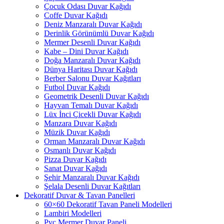
Çocuk Odası Duvar Kağıdı
Coffe Duvar Kağıdı
Deniz Manzaralı Duvar Kağıdı
Derinlik Görünümlü Duvar Kağıdı
Mermer Desenli Duvar Kağıdı
Kabe – Dini Duvar Kağıdı
Doğa Manzaralı Duvar Kağıdı
Dünya Haritası Duvar Kağıdı
Berber Salonu Duvar Kağıtları
Futbol Duvar Kağıdı
Geometrik Desenli Duvar Kağıdı
Hayvan Temalı Duvar Kağıdı
Lüx İnci Çicekli Duvar Kağıdı
Manzara Duvar Kağıdı
Müzik Duvar Kağıdı
Orman Manzaralı Duvar Kağıdı
Osmanlı Duvar Kağıdı
Pizza Duvar Kağıdı
Sanat Duvar Kağıdı
Şehir Manzaralı Duvar Kağıdı
Şelala Desenli Duvar Kağıtları
Dekoratif Duvar & Tavan Panelleri
60×60 Dekoratif Tavan Paneli Modelleri
Lambiri Modelleri
Pvc Mermer Duvar Paneli