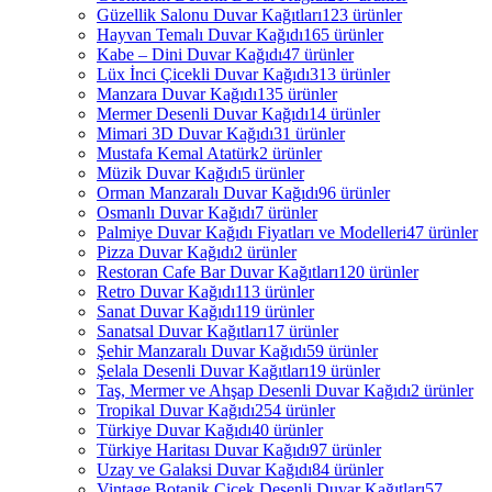
Güzellik Salonu Duvar Kağıtları
123 ürünler
Hayvan Temalı Duvar Kağıdı
165 ürünler
Kabe – Dini Duvar Kağıdı
47 ürünler
Lüx İnci Çicekli Duvar Kağıdı
313 ürünler
Manzara Duvar Kağıdı
135 ürünler
Mermer Desenli Duvar Kağıdı
14 ürünler
Mimari 3D Duvar Kağıdı
31 ürünler
Mustafa Kemal Atatürk
2 ürünler
Müzik Duvar Kağıdı
5 ürünler
Orman Manzaralı Duvar Kağıdı
96 ürünler
Osmanlı Duvar Kağıdı
7 ürünler
Palmiye Duvar Kağıdı Fiyatları ve Modelleri
47 ürünler
Pizza Duvar Kağıdı
2 ürünler
Restoran Cafe Bar Duvar Kağıtları
120 ürünler
Retro Duvar Kağıdı
113 ürünler
Sanat Duvar Kağıdı
119 ürünler
Sanatsal Duvar Kağıtları
17 ürünler
Şehir Manzaralı Duvar Kağıdı
59 ürünler
Şelala Desenli Duvar Kağıtları
19 ürünler
Taş, Mermer ve Ahşap Desenli Duvar Kağıdı
2 ürünler
Tropikal Duvar Kağıdı
254 ürünler
Türkiye Duvar Kağıdı
40 ürünler
Türkiye Haritası Duvar Kağıdı
97 ürünler
Uzay ve Galaksi Duvar Kağıdı
84 ürünler
Vintage Botanik Çiçek Desenli Duvar Kağıtları
57