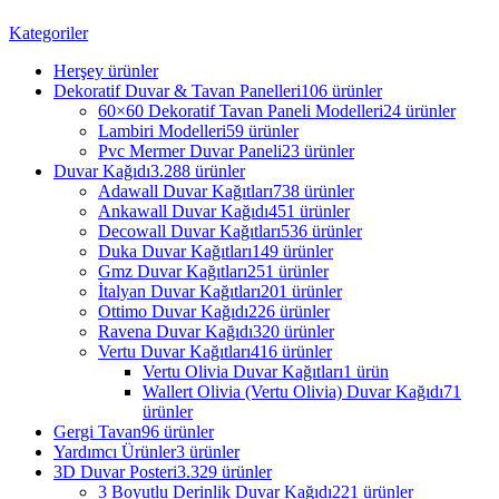
Kategoriler
Herşey
ürünler
Dekoratif Duvar & Tavan Panelleri
106 ürünler
60×60 Dekoratif Tavan Paneli Modelleri
24 ürünler
Lambiri Modelleri
59 ürünler
Pvc Mermer Duvar Paneli
23 ürünler
Duvar Kağıdı
3.288 ürünler
Adawall Duvar Kağıtları
738 ürünler
Ankawall Duvar Kağıdı
451 ürünler
Decowall Duvar Kağıtları
536 ürünler
Duka Duvar Kağıtları
149 ürünler
Gmz Duvar Kağıtları
251 ürünler
İtalyan Duvar Kağıtları
201 ürünler
Ottimo Duvar Kağıdı
226 ürünler
Ravena Duvar Kağıdı
320 ürünler
Vertu Duvar Kağıtları
416 ürünler
Vertu Olivia Duvar Kağıtları
1 ürün
Wallert Olivia (Vertu Olivia) Duvar Kağıdı
71
ürünler
Gergi Tavan
96 ürünler
Yardımcı Ürünler
3 ürünler
3D Duvar Posteri
3.329 ürünler
3 Boyutlu Derinlik Duvar Kağıdı
221 ürünler