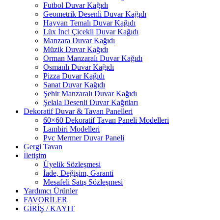
Futbol Duvar Kağıdı
Geometrik Desenli Duvar Kağıdı
Hayvan Temalı Duvar Kağıdı
Lüx İnci Çicekli Duvar Kağıdı
Manzara Duvar Kağıdı
Müzik Duvar Kağıdı
Orman Manzaralı Duvar Kağıdı
Osmanlı Duvar Kağıdı
Pizza Duvar Kağıdı
Sanat Duvar Kağıdı
Şehir Manzaralı Duvar Kağıdı
Şelala Desenli Duvar Kağıtları
Dekoratif Duvar & Tavan Panelleri
60×60 Dekoratif Tavan Paneli Modelleri
Lambiri Modelleri
Pvc Mermer Duvar Paneli
Gergi Tavan
İletişim
Üyelik Sözleşmesi
İade, Değişim, Garanti
Mesafeli Satış Sözleşmesi
Yardımcı Ürünler
FAVORİLER
GİRİŞ / KAYIT