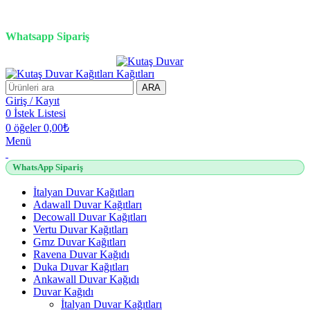
3D duvar kağıdı, Adawall, Decowall, Vertu, Gmz, Pvc mermer
panel, lambiri ve tavan çözümleri
Whatsapp Sipariş
2500 TL üzeri alışverişlerde vade farksız 3 taksit fırsatı!
ARA
Giriş / Kayıt
0
İstek Listesi
0
öğeler
0,00
₺
Menü
WhatsApp Sipariş
İtalyan Duvar Kağıtları
Adawall Duvar Kağıtları
Decowall Duvar Kağıtları
Vertu Duvar Kağıtları
Gmz Duvar Kağıtları
Ravena Duvar Kağıdı
Duka Duvar Kağıtları
Ankawall Duvar Kağıdı
Duvar Kağıdı
İtalyan Duvar Kağıtları