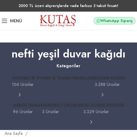
2500 TL üzeri alışverişlerde vade farksız 3 taksit fırsatı!
WhatsApp Sipariş
MENÜ
nefti yeşil duvar kağıdı
Kategoriler
DEKORATIF DUVAR & TAVAN PANELLERI
DUVAR KAĞIDI
106 Ürünler
3.288 Ürünler
GERGI TAVAN
YARDIMCI ÜRÜNLER
3D DUVAR POSTERI
96 Ürünler
3 Ürünler
3.329 Ürünler
Ana Sayfa