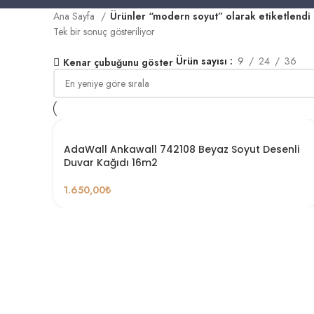
Ana Sayfa
Ürünler “modern soyut” olarak etiketlendi
Tek bir sonuç gösteriliyor
Ürün sayısı
9
24
36
Kenar çubuğunu göster
AdaWall Ankawall 742108 Beyaz Soyut Desenli
Duvar Kağıdı 16m2
1.650,00
₺