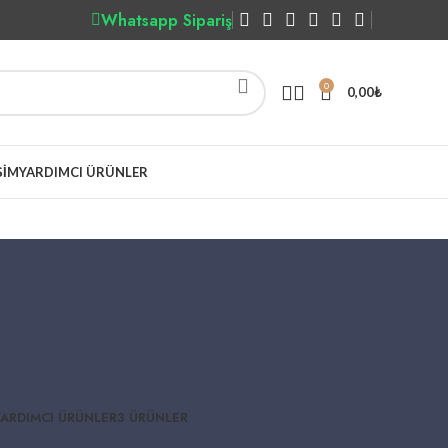
Whatsapp Sipariş
0
0,00
₺
ŞIM
YARDIMCI ÜRÜNLER
YARDIMCI ÜRÜNLER
3 ÜRÜNLER