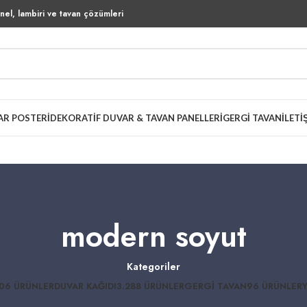
el, lambiri ve tavan çözümleri
AR POSTERI
DEKORATIF DUVAR & TAVAN PANELLERI
GERGI TAVAN
İLETI
modern soyut
Kategoriler
06 ÜRÜNLER
DUVAR KAĞIDI
3.288 ÜRÜNLER
GERGI TAVAN
96 ÜRÜNLER