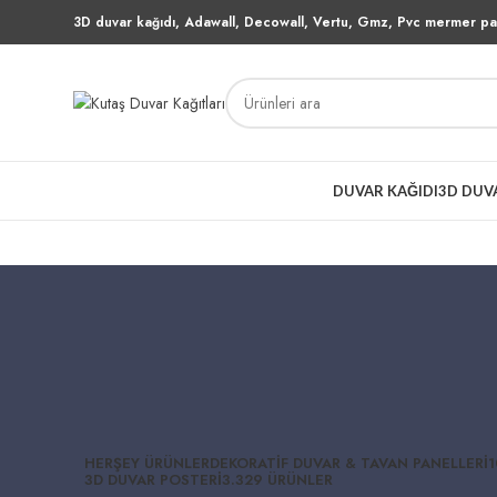
3D duvar kağıdı, Adawall, Decowall, Vertu, Gmz, Pvc mermer pan
DUVAR KAĞIDI
3D DUV
HERŞEY
ÜRÜNLER
DEKORATIF DUVAR & TAVAN PANELLERI
1
3D DUVAR POSTERI
3.329 ÜRÜNLER