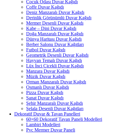
Çocuk Odası Duvar Kağıdı
Coffe Duvar Kağıdı
Deniz Manzaralı Duvar Kağıdı
Derinlik Görünümlü Duvar Kağıdı
Mermer Desenli Duvar Kağıdı
Kabe – Dini Duvar Kağıdı
Doğa Manzaralı Duvar Kağıdı
Dünya Haritası Duvar Kağıdı
Berber Salonu Duvar Kağıtları
Futbol Duvar Kağıdı
Geometrik Desenli Duvar Kağıdı
Hayvan Temalı Duvar Kağıdı
Lüx İnci Çicekli Duvar Kağıdı
Manzara Duvar Kağıdı
Müzik Duvar Kağıdı
Orman Manzaralı Duvar Kağıdı
Osmanlı Duvar Kağıdı
Pizza Duvar Kağıdı
Sanat Duvar Kağıdı
Şehir Manzaralı Duvar Kağıdı
Şelala Desenli Duvar Kağıtları
Dekoratif Duvar & Tavan Panelleri
60×60 Dekoratif Tavan Paneli Modelleri
Lambiri Modelleri
Pvc Mermer Duvar Paneli