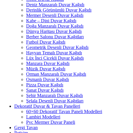
Deniz Manzaralı Duvar Kağıdı
Derinlik Görünümlü Duvar Kağıdı
Mermer Desenli Duvar Kağıdı
Kabe – Dini Duvar Kağıdı
Doğa Manzaralı Duvar Kağıdı
Dünya Haritası Duvar Kağıdı
Berber Salonu Duvar Kağıtları
Futbol Duvar Kağıdı
Geometrik Desenli Duvar Kağıdı
Hayvan Temalı Duvar Kağıdı
Lüx İnci Çicekli Duvar Kağıdı
Manzara Duvar Kağıdı
Müzik Duvar Kağıdı
Orman Manzaralı Duvar Kağıdı
Osmanlı Duvar Kağıdı
Pizza Duvar Kağıdı
Sanat Duvar Kağıdı
Şehir Manzaralı Duvar Kağıdı
Şelala Desenli Duvar Kağıtları
Dekoratif Duvar & Tavan Panelleri
60×60 Dekoratif Tavan Paneli Modelleri
Lambiri Modelleri
Pvc Mermer Duvar Paneli
Gergi Tavan
İletişim