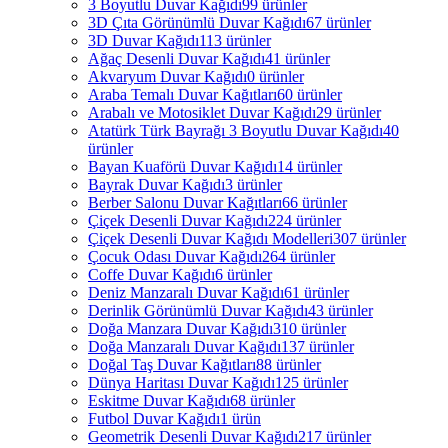
3 Boyutlu Duvar Kağıdı
99 ürünler
3D Çıta Görünümlü Duvar Kağıdı
67 ürünler
3D Duvar Kağıdı
113 ürünler
Ağaç Desenli Duvar Kağıdı
41 ürünler
Akvaryum Duvar Kağıdı
0 ürünler
Araba Temalı Duvar Kağıtları
60 ürünler
Arabalı ve Motosiklet Duvar Kağıdı
29 ürünler
Atatürk Türk Bayrağı 3 Boyutlu Duvar Kağıdı
40
ürünler
Bayan Kuaförü Duvar Kağıdı
14 ürünler
Bayrak Duvar Kağıdı
3 ürünler
Berber Salonu Duvar Kağıtları
66 ürünler
Çiçek Desenli Duvar Kağıdı
224 ürünler
Çiçek Desenli Duvar Kağıdı Modelleri
307 ürünler
Çocuk Odası Duvar Kağıdı
264 ürünler
Coffe Duvar Kağıdı
6 ürünler
Deniz Manzaralı Duvar Kağıdı
61 ürünler
Derinlik Görünümlü Duvar Kağıdı
43 ürünler
Doğa Manzara Duvar Kağıdı
310 ürünler
Doğa Manzaralı Duvar Kağıdı
137 ürünler
Doğal Taş Duvar Kağıtları
88 ürünler
Dünya Haritası Duvar Kağıdı
125 ürünler
Eskitme Duvar Kağıdı
68 ürünler
Futbol Duvar Kağıdı
1 ürün
Geometrik Desenli Duvar Kağıdı
217 ürünler