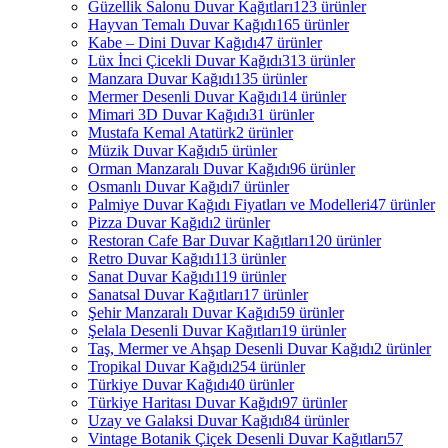
Güzellik Salonu Duvar Kağıtları
123 ürünler
Hayvan Temalı Duvar Kağıdı
165 ürünler
Kabe – Dini Duvar Kağıdı
47 ürünler
Lüx İnci Çicekli Duvar Kağıdı
313 ürünler
Manzara Duvar Kağıdı
135 ürünler
Mermer Desenli Duvar Kağıdı
14 ürünler
Mimari 3D Duvar Kağıdı
31 ürünler
Mustafa Kemal Atatürk
2 ürünler
Müzik Duvar Kağıdı
5 ürünler
Orman Manzaralı Duvar Kağıdı
96 ürünler
Osmanlı Duvar Kağıdı
7 ürünler
Palmiye Duvar Kağıdı Fiyatları ve Modelleri
47 ürünler
Pizza Duvar Kağıdı
2 ürünler
Restoran Cafe Bar Duvar Kağıtları
120 ürünler
Retro Duvar Kağıdı
113 ürünler
Sanat Duvar Kağıdı
119 ürünler
Sanatsal Duvar Kağıtları
17 ürünler
Şehir Manzaralı Duvar Kağıdı
59 ürünler
Şelala Desenli Duvar Kağıtları
19 ürünler
Taş, Mermer ve Ahşap Desenli Duvar Kağıdı
2 ürünler
Tropikal Duvar Kağıdı
254 ürünler
Türkiye Duvar Kağıdı
40 ürünler
Türkiye Haritası Duvar Kağıdı
97 ürünler
Uzay ve Galaksi Duvar Kağıdı
84 ürünler
Vintage Botanik Çiçek Desenli Duvar Kağıtları
57