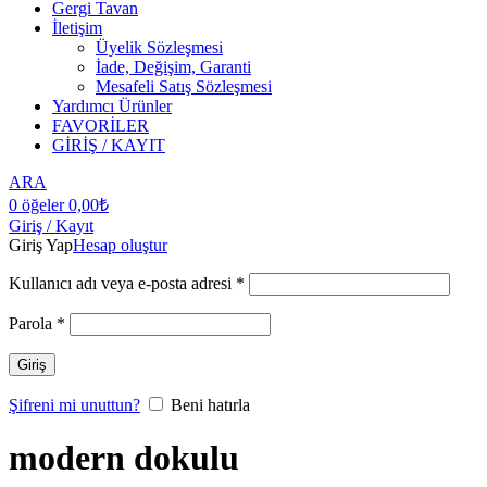
Gergi Tavan
İletişim
Üyelik Sözleşmesi
İade, Değişim, Garanti
Mesafeli Satış Sözleşmesi
Yardımcı Ürünler
FAVORİLER
GİRİŞ / KAYIT
ARA
0
öğeler
0,00
₺
Giriş / Kayıt
Giriş Yap
Hesap oluştur
Kullanıcı adı veya e-posta adresi
*
Parola
*
Giriş
Şifreni mi unuttun?
Beni hatırla
modern dokulu