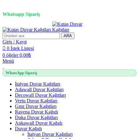
3D duvar kağıdı, Adawall, Decowall, Vertu, Gmz, Pvc mermer panel, lambiri ve
tavan çözümleri
Whatsapp Sipariş
2500 TL üzeri alışverişlerde vade farksız 3 taksit fırsatı!
ARA
Giriş / Kayıt
0
İstek Listesi
0
öğeler
0,00
₺
Menü
WhatsApp Sipariş
İtalyan Duvar Kağıtları
Adawall Duvar Kağıtları
Decowall Duvar Kağıtları
Vertu Duvar Kağıtları
Gmz Duvar Kağıtları
Ravena Duvar Kağıdı
Duka Duvar Kağıtları
Ankawall Duvar Kağıdı
Duvar Kağıdı
İtalyan Duvar Kağıtları