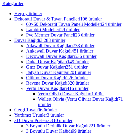
Kategoriler
Herşey
ürünler
Dekoratif Duvar & Tavan Panelleri
106 ürünler
60×60 Dekoratif Tavan Paneli Modelleri
24 ürünler
Lambiri Modelleri
59 ürünler
Pvc Mermer Duvar Paneli
23 ürünler
Duvar Kağıdı
3.288 ürünler
Adawall Duvar Kağıtları
738 ürünler
Ankawall Duvar Kağıdı
451 ürünler
Decowall Duvar Kağıtları
536 ürünler
Duka Duvar Kağıtları
149 ürünler
Gmz Duvar Kağıtları
251 ürünler
İtalyan Duvar Kağıtları
201 ürünler
Ottimo Duvar Kağıdı
226 ürünler
Ravena Duvar Kağıdı
320 ürünler
Vertu Duvar Kağıtları
416 ürünler
Vertu Olivia Duvar Kağıtları
1 ürün
Wallert Olivia (Vertu Olivia) Duvar Kağıdı
71
ürünler
Gergi Tavan
96 ürünler
Yardımcı Ürünler
3 ürünler
3D Duvar Posteri
3.310 ürünler
3 Boyutlu Derinlik Duvar Kağıdı
221 ürünler
3 Boyutlu Duvar Kağıdı
99 ürünler