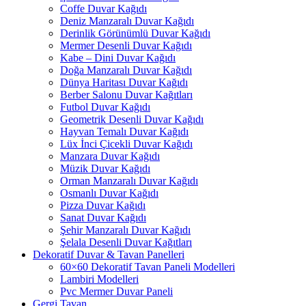
Coffe Duvar Kağıdı
Deniz Manzaralı Duvar Kağıdı
Derinlik Görünümlü Duvar Kağıdı
Mermer Desenli Duvar Kağıdı
Kabe – Dini Duvar Kağıdı
Doğa Manzaralı Duvar Kağıdı
Dünya Haritası Duvar Kağıdı
Berber Salonu Duvar Kağıtları
Futbol Duvar Kağıdı
Geometrik Desenli Duvar Kağıdı
Hayvan Temalı Duvar Kağıdı
Lüx İnci Çicekli Duvar Kağıdı
Manzara Duvar Kağıdı
Müzik Duvar Kağıdı
Orman Manzaralı Duvar Kağıdı
Osmanlı Duvar Kağıdı
Pizza Duvar Kağıdı
Sanat Duvar Kağıdı
Şehir Manzaralı Duvar Kağıdı
Şelala Desenli Duvar Kağıtları
Dekoratif Duvar & Tavan Panelleri
60×60 Dekoratif Tavan Paneli Modelleri
Lambiri Modelleri
Pvc Mermer Duvar Paneli
Gergi Tavan