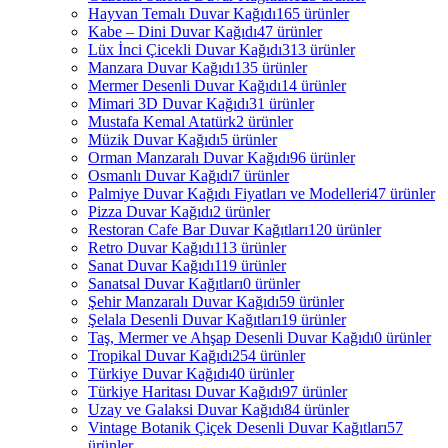
Hayvan Temalı Duvar Kağıdı
165 ürünler
Kabe – Dini Duvar Kağıdı
47 ürünler
Lüx İnci Çicekli Duvar Kağıdı
313 ürünler
Manzara Duvar Kağıdı
135 ürünler
Mermer Desenli Duvar Kağıdı
14 ürünler
Mimari 3D Duvar Kağıdı
31 ürünler
Mustafa Kemal Atatürk
2 ürünler
Müzik Duvar Kağıdı
5 ürünler
Orman Manzaralı Duvar Kağıdı
96 ürünler
Osmanlı Duvar Kağıdı
7 ürünler
Palmiye Duvar Kağıdı Fiyatları ve Modelleri
47 ürünler
Pizza Duvar Kağıdı
2 ürünler
Restoran Cafe Bar Duvar Kağıtları
120 ürünler
Retro Duvar Kağıdı
113 ürünler
Sanat Duvar Kağıdı
119 ürünler
Sanatsal Duvar Kağıtları
0 ürünler
Şehir Manzaralı Duvar Kağıdı
59 ürünler
Şelala Desenli Duvar Kağıtları
19 ürünler
Taş, Mermer ve Ahşap Desenli Duvar Kağıdı
0 ürünler
Tropikal Duvar Kağıdı
254 ürünler
Türkiye Duvar Kağıdı
40 ürünler
Türkiye Haritası Duvar Kağıdı
97 ürünler
Uzay ve Galaksi Duvar Kağıdı
84 ürünler
Vintage Botanik Çiçek Desenli Duvar Kağıtları
57
ürünler