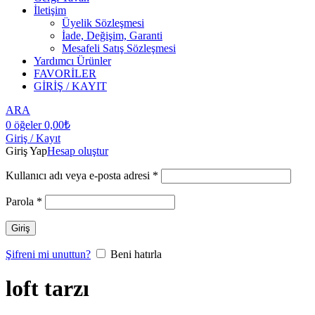
İletişim
Üyelik Sözleşmesi
İade, Değişim, Garanti
Mesafeli Satış Sözleşmesi
Yardımcı Ürünler
FAVORİLER
GİRİŞ / KAYIT
ARA
0
öğeler
0,00
₺
Giriş / Kayıt
Giriş Yap
Hesap oluştur
Kullanıcı adı veya e-posta adresi
*
Parola
*
Giriş
Şifreni mi unuttun?
Beni hatırla
loft tarzı