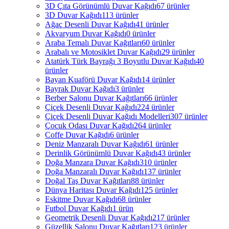
3D Çıta Görünümlü Duvar Kağıdı
67 ürünler
3D Duvar Kağıdı
113 ürünler
Ağaç Desenli Duvar Kağıdı
41 ürünler
Akvaryum Duvar Kağıdı
0 ürünler
Araba Temalı Duvar Kağıtları
60 ürünler
Arabalı ve Motosiklet Duvar Kağıdı
29 ürünler
Atatürk Türk Bayrağı 3 Boyutlu Duvar Kağıdı
40
ürünler
Bayan Kuaförü Duvar Kağıdı
14 ürünler
Bayrak Duvar Kağıdı
3 ürünler
Berber Salonu Duvar Kağıtları
66 ürünler
Çiçek Desenli Duvar Kağıdı
224 ürünler
Çiçek Desenli Duvar Kağıdı Modelleri
307 ürünler
Çocuk Odası Duvar Kağıdı
264 ürünler
Coffe Duvar Kağıdı
6 ürünler
Deniz Manzaralı Duvar Kağıdı
61 ürünler
Derinlik Görünümlü Duvar Kağıdı
43 ürünler
Doğa Manzara Duvar Kağıdı
310 ürünler
Doğa Manzaralı Duvar Kağıdı
137 ürünler
Doğal Taş Duvar Kağıtları
88 ürünler
Dünya Haritası Duvar Kağıdı
125 ürünler
Eskitme Duvar Kağıdı
68 ürünler
Futbol Duvar Kağıdı
1 ürün
Geometrik Desenli Duvar Kağıdı
217 ürünler
Güzellik Salonu Duvar Kağıtları
123 ürünler