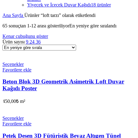
Yiyecek ve İçecek Duvar Kağıdı
18 ürünler
Ana Sayfa
Ürünler “loft tarzı” olarak etiketlendi
65 sonuçtan 1-12 arası gösteriliyor
En yeniye göre sıralandı
Kenar çubuğunu göster
Ürün sayısı
9
24
36
Seçenekler
Favorilere ekle
Beton Blok 3D Geometrik Asimetrik Loft Duvar
Kağıdı Poster
450,00
₺
m²
Seçenekler
Favorilere ekle
Petek Desen 3D Fütüristik Beyaz Altıgen Tünel