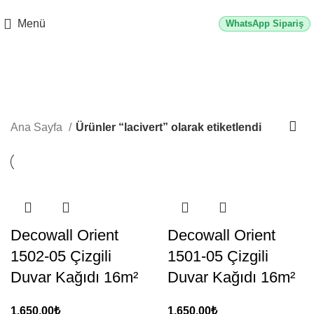
2500 TL üzeri alışverişlerde vade farksız 3 taksit fırsatı!
Menü
WhatsApp Sipariş
lacivert
Kategoriler
Ana Sayfa
Ürünler “lacivert” olarak etiketlendi
Decowall Orient
Decowall Orient
1502-05 Çizgili
1501-05 Çizgili
Duvar Kağıdı 16m²
Duvar Kağıdı 16m²
1.650,00
₺
1.650,00
₺