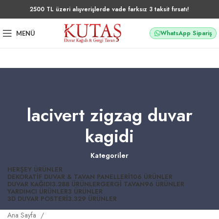
2500 TL üzeri alışverişlerde vade farksız 3 taksit fırsatı!
WhatsApp Sipariş
MENÜ
lacivert zigzag duvar
kagidi
Kategoriler
HERŞEY
ÜRÜNLER
DEKORATIF DUVAR & TAVAN PANELLERI
106 ÜRÜNLER
DUVAR KAĞIDI
3.288 ÜRÜNLER
GERGI TAVAN
96 ÜRÜNLER
YARDIMCI ÜRÜNLER
3 ÜRÜNLER
3D DUVAR POSTERI
3.329 ÜRÜNLER
Ana Sayfa