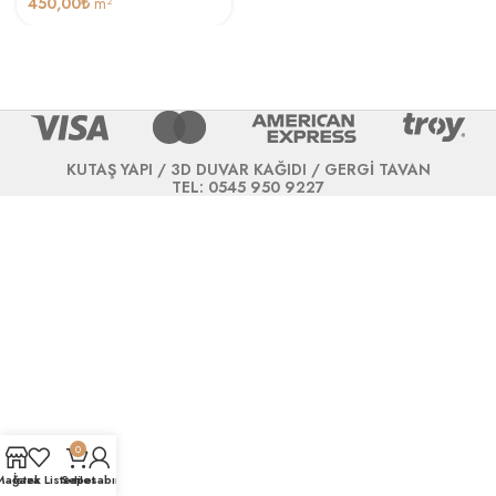
450,00
₺
m²
KUTAŞ YAPI / 3D DUVAR KAĞIDI / GERGİ TAVAN
TEL: 0545 950 9227
0
Mağaza
İstek Listesi
Sepet
Hesabım