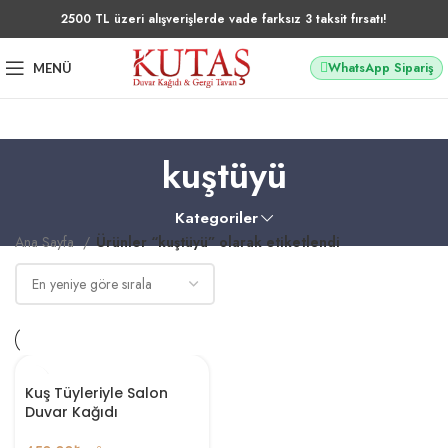
2500 TL üzeri alışverişlerde vade farksız 3 taksit fırsatı!
WhatsApp Sipariş
MENÜ
kuştüyü
Kategoriler
Ana Sayfa
Ürünler “kuştüyü” olarak etiketlendi
Kuş Tüyleriyle Salon
Duvar Kağıdı