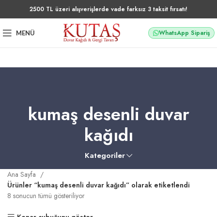
2500 TL üzeri alışverişlerde vade farksız 3 taksit fırsatı!
WhatsApp Sipariş
MENÜ
kumaş desenli duvar
kağıdı
Kategoriler
Ana Sayfa
Ürünler “kumaş desenli duvar kağıdı” olarak etiketlendi
8 sonucun tümü gösteriliyor
Kenar çubuğunu göster