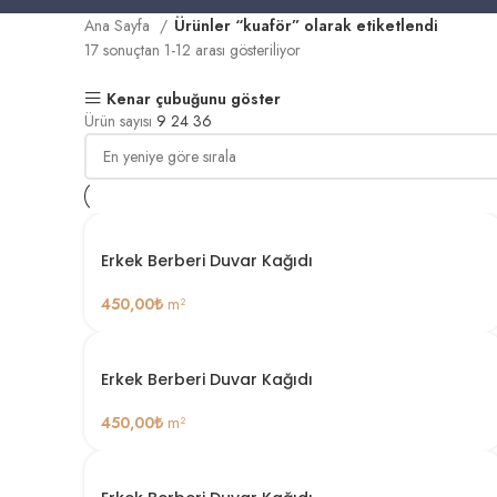
Ana Sayfa
Ürünler “kuaför” olarak etiketlendi
17 sonuçtan 1-12 arası gösteriliyor
Kenar çubuğunu göster
Ürün sayısı
9
24
36
Erkek Berberi Duvar Kağıdı
450,00
₺
m²
Erkek Berberi Duvar Kağıdı
450,00
₺
m²