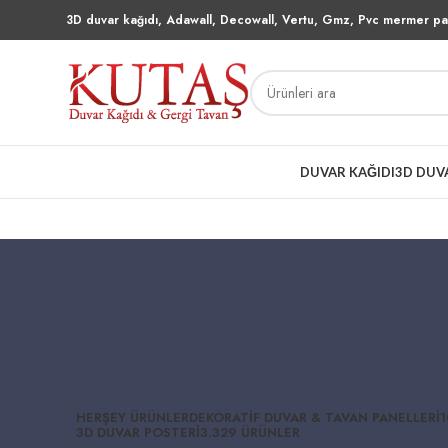
3D duvar kağıdı, Adawall, Decowall, Vertu, Gmz, Pvc mermer pan
DUVAR KAĞIDI
3D DUV
HERŞEY
ÜRÜNLER
DEKORATIF DUVAR & TAVAN PANELLERI
1
3D DUVAR POSTERI
3.329 ÜRÜNLER