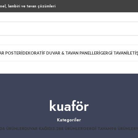
el, lambiri ve tavan çözümleri
AR POSTERI
DEKORATIF DUVAR & TAVAN PANELLERI
GERGI TAVAN
İLETI
kuaför
Kategoriler
06 ÜRÜNLER
DUVAR KAĞIDI
3.288 ÜRÜNLER
GERGI TAVAN
96 ÜRÜNLER