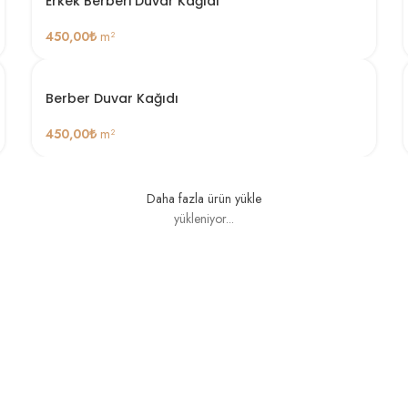
Erkek Berberi Duvar Kağıdı
450,00
₺
m²
Berber Duvar Kağıdı
450,00
₺
m²
Daha fazla ürün yükle
yükleniyor...