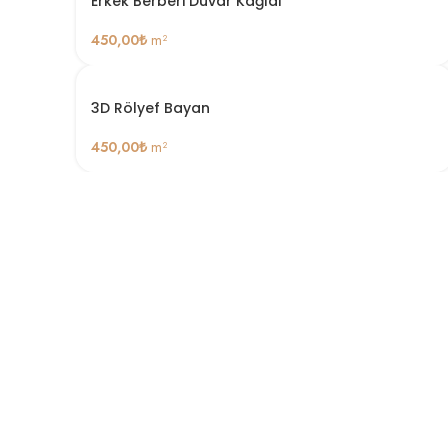
Erkek Berberi Duvar Kağıdı
450,00
₺
m²
3D Rölyef Bayan
450,00
₺
m²