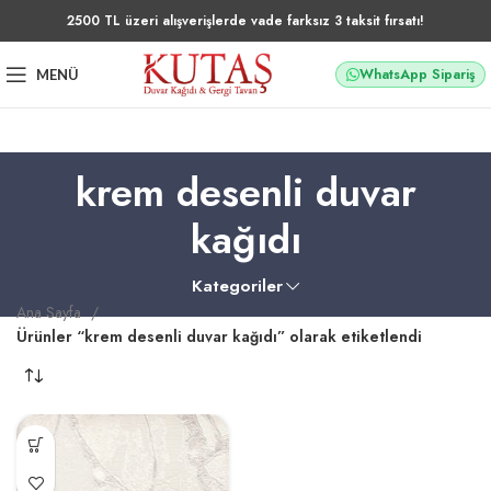
2500 TL üzeri alışverişlerde vade farksız 3 taksit fırsatı!
WhatsApp Sipariş
MENÜ
krem desenli duvar
kağıdı
Kategoriler
Ana Sayfa
Ürünler “krem desenli duvar kağıdı” olarak etiketlendi