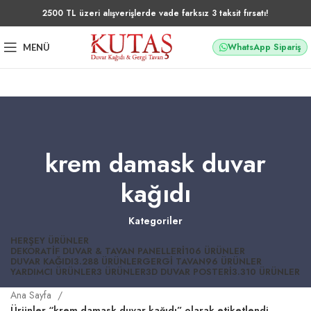
2500 TL üzeri alışverişlerde vade farksız 3 taksit fırsatı!
WhatsApp Sipariş
MENÜ
krem damask duvar
kağıdı
Kategoriler
HERŞEY
ÜRÜNLER
DEKORATIF DUVAR & TAVAN PANELLERI
106 ÜRÜNLER
DUVAR KAĞIDI
3.288 ÜRÜNLER
GERGI TAVAN
96 ÜRÜNLER
YARDIMCI ÜRÜNLER
3 ÜRÜNLER
3D DUVAR POSTERI
3.310 ÜRÜNLER
Ana Sayfa
Ürünler “krem damask duvar kağıdı” olarak etiketlendi