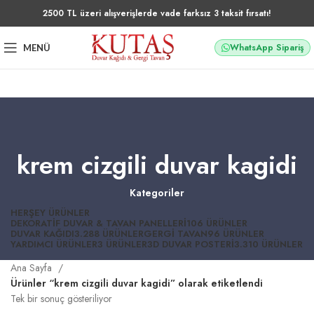
2500 TL üzeri alışverişlerde vade farksız 3 taksit fırsatı!
WhatsApp Sipariş
MENÜ
krem cizgili duvar kagidi
Kategoriler
HERŞEY
ÜRÜNLER
DEKORATIF DUVAR & TAVAN PANELLERI
106 ÜRÜNLER
DUVAR KAĞIDI
3.288 ÜRÜNLER
GERGI TAVAN
96 ÜRÜNLER
YARDIMCI ÜRÜNLER
3 ÜRÜNLER
3D DUVAR POSTERI
3.310 ÜRÜNLER
Ana Sayfa
Ürünler “krem cizgili duvar kagidi” olarak etiketlendi
Tek bir sonuç gösteriliyor