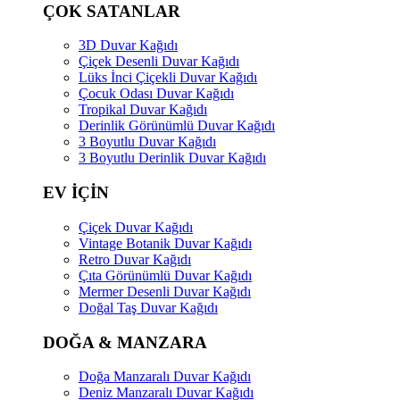
ÇOK SATANLAR
3D Duvar Kağıdı
Çiçek Desenli Duvar Kağıdı
Lüks İnci Çiçekli Duvar Kağıdı
Çocuk Odası Duvar Kağıdı
Tropikal Duvar Kağıdı
Derinlik Görünümlü Duvar Kağıdı
3 Boyutlu Duvar Kağıdı
3 Boyutlu Derinlik Duvar Kağıdı
EV İÇİN
Çiçek Duvar Kağıdı
Vintage Botanik Duvar Kağıdı
Retro Duvar Kağıdı
Çıta Görünümlü Duvar Kağıdı
Mermer Desenli Duvar Kağıdı
Doğal Taş Duvar Kağıdı
DOĞA & MANZARA
Doğa Manzaralı Duvar Kağıdı
Deniz Manzaralı Duvar Kağıdı