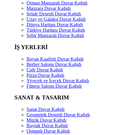
Orman Manzaralı Duvar Kağıdı
Manzara Duvar Kağıdı
Şelale Desenli Duvar Kağıdı
Uzay ve Galaksi Duvar Kağıdı
Dünya Haritası Duvar Kağıdı
Türkiye Haritası Duvar Kağıdı
Şehir Manzaralı Duvar Kağıdı
İŞ YERLERİ
Bayan Kuaförü Duvar Kağıdı
Berber Salonu Duvar Kağıdı
Cafe Duvar Kağıdı
Pizza Duvar Kağıdı
Yiyecek ve İçecek Duvar Kağıdı
Fitness Salonu Duvar Kağıdı
SANAT & TASARIM
Sanat Duvar Kağıdı
Geometrik Desenli Duvar Kağıdı
Müzik Duvar Kağıdı
Bayrak Duvar Kağıdı
Osmanlı Duvar Kağıdı