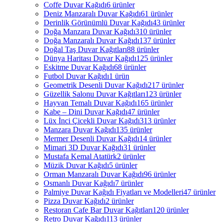
Coffe Duvar Kağıdı
6 ürünler
Deniz Manzaralı Duvar Kağıdı
61 ürünler
Derinlik Görünümlü Duvar Kağıdı
43 ürünler
Doğa Manzara Duvar Kağıdı
310 ürünler
Doğa Manzaralı Duvar Kağıdı
137 ürünler
Doğal Taş Duvar Kağıtları
88 ürünler
Dünya Haritası Duvar Kağıdı
125 ürünler
Eskitme Duvar Kağıdı
68 ürünler
Futbol Duvar Kağıdı
1 ürün
Geometrik Desenli Duvar Kağıdı
217 ürünler
Güzellik Salonu Duvar Kağıtları
123 ürünler
Hayvan Temalı Duvar Kağıdı
165 ürünler
Kabe – Dini Duvar Kağıdı
47 ürünler
Lüx İnci Çicekli Duvar Kağıdı
313 ürünler
Manzara Duvar Kağıdı
135 ürünler
Mermer Desenli Duvar Kağıdı
14 ürünler
Mimari 3D Duvar Kağıdı
31 ürünler
Mustafa Kemal Atatürk
2 ürünler
Müzik Duvar Kağıdı
5 ürünler
Orman Manzaralı Duvar Kağıdı
96 ürünler
Osmanlı Duvar Kağıdı
7 ürünler
Palmiye Duvar Kağıdı Fiyatları ve Modelleri
47 ürünler
Pizza Duvar Kağıdı
2 ürünler
Restoran Cafe Bar Duvar Kağıtları
120 ürünler
Retro Duvar Kağıdı
113 ürünler