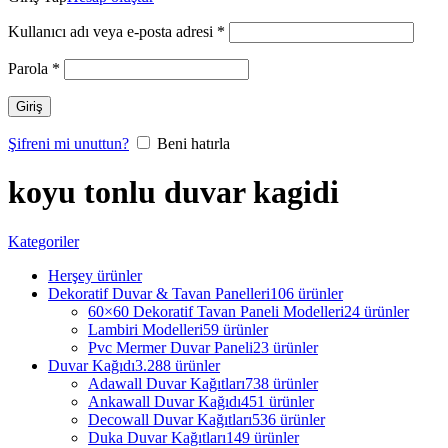
Kullanıcı adı veya e-posta adresi
*
Parola
*
Giriş
Şifreni mi unuttun?
Beni hatırla
koyu tonlu duvar kagidi
Kategoriler
Herşey
ürünler
Dekoratif Duvar & Tavan Panelleri
106 ürünler
60×60 Dekoratif Tavan Paneli Modelleri
24 ürünler
Lambiri Modelleri
59 ürünler
Pvc Mermer Duvar Paneli
23 ürünler
Duvar Kağıdı
3.288 ürünler
Adawall Duvar Kağıtları
738 ürünler
Ankawall Duvar Kağıdı
451 ürünler
Decowall Duvar Kağıtları
536 ürünler
Duka Duvar Kağıtları
149 ürünler