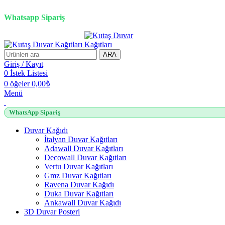
3D duvar kağıdı, Adawall, Decowall, Vertu, Gmz, Pvc mermer pan
Whatsapp Sipariş
ARA
Giriş / Kayıt
0
İstek Listesi
0
öğeler
0,00
₺
Menü
WhatsApp Sipariş
Duvar Kağıdı
İtalyan Duvar Kağıtları
Adawall Duvar Kağıtları
Decowall Duvar Kağıtları
Vertu Duvar Kağıtları
Gmz Duvar Kağıtları
Ravena Duvar Kağıdı
Duka Duvar Kağıtları
Ankawall Duvar Kağıdı
3D Duvar Posteri