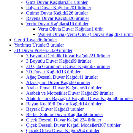
Gmz Duvar Kağıtları
251 ürünler
İtalyan Duvar Kağıtları
201 ürünler
Ottimo Duvar Kağıdı
226 ürünler
Ravena Duvar Kağıdı
320 ürünler
Vertu Duvar Kağıtları
416 ürünler
Vertu Olivia Duvar Kağıtları
1 ürün
Wallert Olivia (Vertu Olivia) Duvar Kağıdı
71 ürün
Gergi Tavan
96 ürünler
Yardımcı Ürünler
3 ürünler
3D Duvar Posteri
3.329 ürünler
3 Boyutlu Derinlik Duvar Kağıdı
221 ürünler
3 Boyutlu Duvar Kağıdı
99 ürünler
3D Çıta Görünümlü Duvar Kağıdı
67 ürünler
3D Duvar Kağıdı
113 ürünler
Ağaç Desenli Duvar Kağıdı
41 ürünler
Akvaryum Duvar Kağıdı
0 ürünler
Araba Temalı Duvar Kağıtları
60 ürünler
Arabalı ve Motosiklet Duvar Kağıdı
29 ürünler
Atatürk Türk Bayrağı 3 Boyutlu Duvar Kağıdı
40 ürünler
Bayan Kuaförü Duvar Kağıdı
14 ürünler
Bayrak Duvar Kağıdı
3 ürünler
Berber Salonu Duvar Kağıtları
66 ürünler
Çiçek Desenli Duvar Kağıdı
224 ürünler
Çiçek Desenli Duvar Kağıdı Modelleri
307 ürünler
Çocuk Odası Duvar Kağıdı
264 ürünler