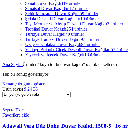
Sanat Duvar Kağıdı
119 ürünler
Sanatsal Duvar Kağıtları
17 ürünler
Şehir Manzaralı Duvar Kağıdı
59 ürünler
Şelala Desenli Duvar Kağıtları
19 ürünler
Taş, Mermer ve Ahşap Desenli Duvar Kağıdı
2 ürünler
Tropikal Duvar Kağıdı
254 ürünler
Türkiye Duvar Kağıdı
40 ürünler
Türkiye Haritası Duvar Kağıdı
97 ürünler
Uzay ve Galaksi Duvar Kağıdı
84 ürünler
Vintage Botanik Çiçek Desenli Duvar Kağıtları
57 ürünle
Yiyecek ve İçecek Duvar Kağıdı
18 ürünler
Ana Sayfa
Ürünler “koyu tonlu duvar kagidi” olarak etiketlendi
Tek bir sonuç gösteriliyor
Kenar çubuğunu göster
Ürün sayısı
9
24
36
Sepete Ekle
Favorilere ekle
Adawall Vera Düz Doku Duvar Kağıdı 1508-5 | 16 m