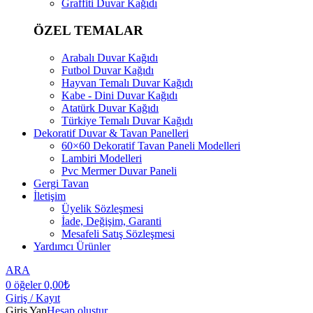
Graffiti Duvar Kağıdı
ÖZEL TEMALAR
Arabalı Duvar Kağıdı
Futbol Duvar Kağıdı
Hayvan Temalı Duvar Kağıdı
Kabe - Dini Duvar Kağıdı
Atatürk Duvar Kağıdı
Türkiye Temalı Duvar Kağıdı
Dekoratif Duvar & Tavan Panelleri
60×60 Dekoratif Tavan Paneli Modelleri
Lambiri Modelleri
Pvc Mermer Duvar Paneli
Gergi Tavan
İletişim
Üyelik Sözleşmesi
İade, Değişim, Garanti
Mesafeli Satış Sözleşmesi
Yardımcı Ürünler
ARA
0
öğeler
0,00
₺
Giriş / Kayıt
Giriş Yap
Hesap oluştur