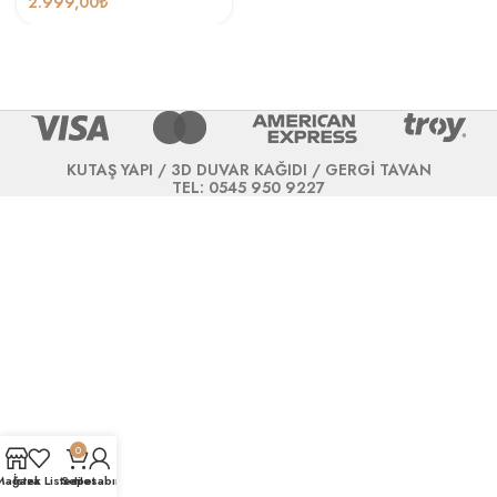
2.999,00
₺
KUTAŞ YAPI / 3D DUVAR KAĞIDI / GERGİ TAVAN
TEL: 0545 950 9227
0
Mağaza
İstek Listesi
Sepet
Hesabım