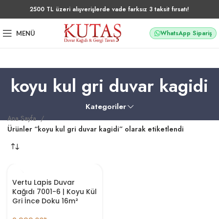
2500 TL üzeri alışverişlerde vade farksız 3 taksit fırsatı!
WhatsApp Sipariş
MENÜ
koyu kul gri duvar kagidi
Kategoriler
Ana Sayfa
Ürünler “koyu kul gri duvar kagidi” olarak etiketlendi
Vertu Lapis Duvar
Kağıdı 7001-6 | Koyu Kül
Gri İnce Doku 16m²