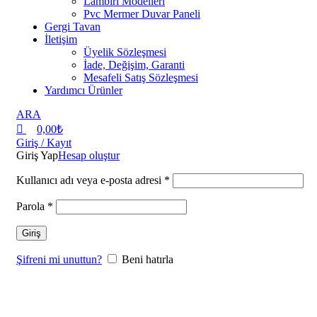
Lambiri Modelleri
Pvc Mermer Duvar Paneli
Gergi Tavan
İletişim
Üyelik Sözleşmesi
İade, Değişim, Garanti
Mesafeli Satış Sözleşmesi
Yardımcı Ürünler
ARA
0,00
₺
Giriş / Kayıt
Giriş Yap
Hesap oluştur
Kullanıcı adı veya e-posta adresi
*
Parola
*
Giriş
Şifreni mi unuttun?
Beni hatırla