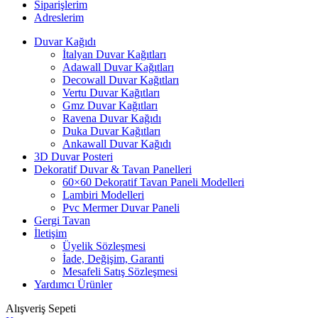
Siparişlerim
Adreslerim
Duvar Kağıdı
İtalyan Duvar Kağıtları
Adawall Duvar Kağıtları
Decowall Duvar Kağıtları
Vertu Duvar Kağıtları
Gmz Duvar Kağıtları
Ravena Duvar Kağıdı
Duka Duvar Kağıtları
Ankawall Duvar Kağıdı
3D Duvar Posteri
Dekoratif Duvar & Tavan Panelleri
60×60 Dekoratif Tavan Paneli Modelleri
Lambiri Modelleri
Pvc Mermer Duvar Paneli
Gergi Tavan
İletişim
Üyelik Sözleşmesi
İade, Değişim, Garanti
Mesafeli Satış Sözleşmesi
Yardımcı Ürünler
Alışveriş Sepeti