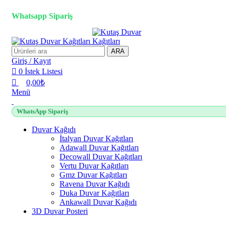
0
0
0
3D duvar kağıdı, Adawall, Decowall, Vertu, Gmz, Pvc mermer panel, lambiri ve tav
Whatsapp Sipariş
ARA
Giriş / Kayıt
0
İstek Listesi
0,00
₺
Menü
WhatsApp Sipariş
Duvar Kağıdı
İtalyan Duvar Kağıtları
Adawall Duvar Kağıtları
Decowall Duvar Kağıtları
Vertu Duvar Kağıtları
Gmz Duvar Kağıtları
Ravena Duvar Kağıdı
Duka Duvar Kağıtları
Ankawall Duvar Kağıdı
3D Duvar Posteri