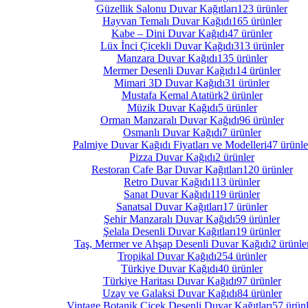
Güzellik Salonu Duvar Kağıtları
123 ürünler
Hayvan Temalı Duvar Kağıdı
165 ürünler
Kabe – Dini Duvar Kağıdı
47 ürünler
Lüx İnci Çicekli Duvar Kağıdı
313 ürünler
Manzara Duvar Kağıdı
135 ürünler
Mermer Desenli Duvar Kağıdı
14 ürünler
Mimari 3D Duvar Kağıdı
31 ürünler
Mustafa Kemal Atatürk
2 ürünler
Müzik Duvar Kağıdı
5 ürünler
Orman Manzaralı Duvar Kağıdı
96 ürünler
Osmanlı Duvar Kağıdı
7 ürünler
Palmiye Duvar Kağıdı Fiyatları ve Modelleri
47 ürünle
Pizza Duvar Kağıdı
2 ürünler
Restoran Cafe Bar Duvar Kağıtları
120 ürünler
Retro Duvar Kağıdı
113 ürünler
Sanat Duvar Kağıdı
119 ürünler
Sanatsal Duvar Kağıtları
17 ürünler
Şehir Manzaralı Duvar Kağıdı
59 ürünler
Şelala Desenli Duvar Kağıtları
19 ürünler
Taş, Mermer ve Ahşap Desenli Duvar Kağıdı
2 ürünle
Tropikal Duvar Kağıdı
254 ürünler
Türkiye Duvar Kağıdı
40 ürünler
Türkiye Haritası Duvar Kağıdı
97 ürünler
Uzay ve Galaksi Duvar Kağıdı
84 ürünler
Vintage Botanik Çiçek Desenli Duvar Kağıtları
57 ürünl