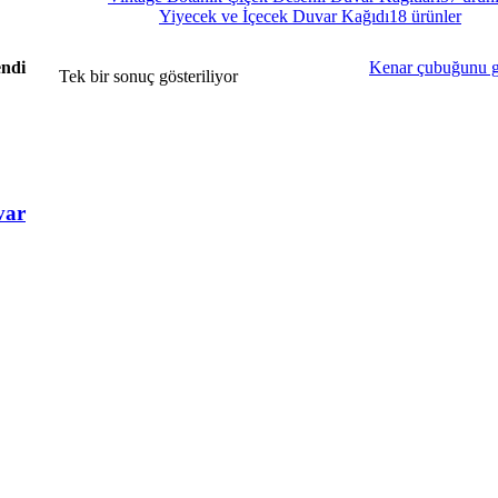
Yiyecek ve İçecek Duvar Kağıdı
18 ürünler
endi
Kenar çubuğunu g
Tek bir sonuç gösteriliyor
var