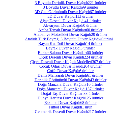
3 Boyutlu Derinlik Duvar Kağıdı
221 ürünler
3 Boyutlu Duvar Kağıdı
99 ürünler
3D Çıta Görünümlü Duvar Kağıdı
67 ürünler
3D Duvar Kağıdı
113 ürünler
Ağaç Desenli Duvar Kağıdı
41 ürünler
Akvaryum Duvar Kağıdı
0 ürünler
Araba Temalı Duvar Kağıtları
60 ürünler
Arabalı ve Motosiklet Duvar Kağıdı
29 ürünler
Atatürk Türk Bayrağı 3 Boyutlu Duvar Kağıdı
40 ürünl
Bayan Kuaförü Duvar Kağıdı
14 ürünler
Bayrak Duvar Kağıdı
3 ürünler
Berber Salonu Duvar Kağıtları
66 ürünler
Çiçek Desenli Duvar Kağıdı
224 ürünler
Çiçek Desenli Duvar Kağıdı Modelleri
307 ürünler
Çocuk Odası Duvar Kağıdı
264 ürünler
Coffe Duvar Kağıdı
6 ürünler
Deniz Manzaralı Duvar Kağıdı
61 ürünler
Derinlik Görünümlü Duvar Kağıdı
43 ürünler
Doğa Manzara Duvar Kağıdı
310 ürünler
Doğa Manzaralı Duvar Kağıdı
137 ürünler
Doğal Taş Duvar Kağıtları
88 ürünler
Dünya Haritası Duvar Kağıdı
125 ürünler
Eskitme Duvar Kağıdı
68 ürünler
Futbol Duvar Kağıdı
1 ürün
Geometrik Desenli Duvar Kağıdı
217 ürünler