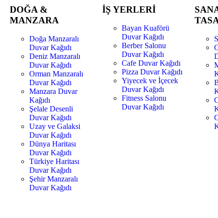
DOĞA &
İŞ YERLERİ
SAN
MANZARA
TAS
Bayan Kuaförü
Duvar Kağıdı
Doğa Manzaralı
S
Berber Salonu
Duvar Kağıdı
G
Duvar Kağıdı
Deniz Manzaralı
D
Cafe Duvar Kağıdı
Duvar Kağıdı
M
Pizza Duvar Kağıdı
Orman Manzaralı
K
Yiyecek ve İçecek
Duvar Kağıdı
B
Duvar Kağıdı
Manzara Duvar
K
Fitness Salonu
Kağıdı
O
Duvar Kağıdı
Şelale Desenli
K
Duvar Kağıdı
G
Uzay ve Galaksi
K
Duvar Kağıdı
Dünya Haritası
Duvar Kağıdı
Türkiye Haritası
Duvar Kağıdı
Şehir Manzaralı
Duvar Kağıdı