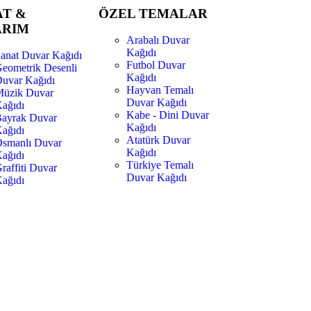
AT &
ÖZEL TEMALAR
ARIM
Arabalı Duvar
Kağıdı
anat Duvar Kağıdı
Futbol Duvar
eometrik Desenli
Kağıdı
uvar Kağıdı
Hayvan Temalı
üzik Duvar
Duvar Kağıdı
ağıdı
Kabe - Dini Duvar
ayrak Duvar
Kağıdı
ağıdı
Atatürk Duvar
smanlı Duvar
Kağıdı
ağıdı
Türkiye Temalı
raffiti Duvar
Duvar Kağıdı
ağıdı