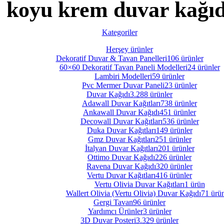
koyu krem duvar kağıd
Kategoriler
Herşey
ürünler
Dekoratif Duvar & Tavan Panelleri
106 ürünler
60×60 Dekoratif Tavan Paneli Modelleri
24 ürünler
Lambiri Modelleri
59 ürünler
Pvc Mermer Duvar Paneli
23 ürünler
Duvar Kağıdı
3.288 ürünler
Adawall Duvar Kağıtları
738 ürünler
Ankawall Duvar Kağıdı
451 ürünler
Decowall Duvar Kağıtları
536 ürünler
Duka Duvar Kağıtları
149 ürünler
Gmz Duvar Kağıtları
251 ürünler
İtalyan Duvar Kağıtları
201 ürünler
Ottimo Duvar Kağıdı
226 ürünler
Ravena Duvar Kağıdı
320 ürünler
Vertu Duvar Kağıtları
416 ürünler
Vertu Olivia Duvar Kağıtları
1 ürün
Wallert Olivia (Vertu Olivia) Duvar Kağıdı
71 ürün
Gergi Tavan
96 ürünler
Yardımcı Ürünler
3 ürünler
3D Duvar Posteri
3.329 ürünler