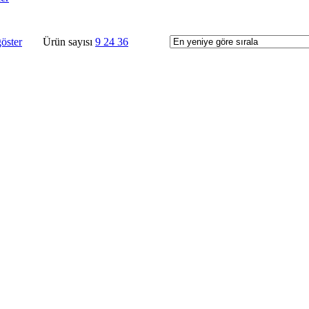
öster
Ürün sayısı
9
24
36