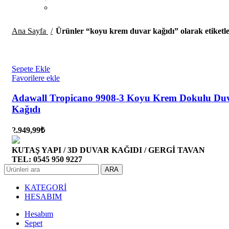
Ana Sayfa
Ürünler “koyu krem duvar kağıdı” olarak etiketl
Sepete Ekle
Favorilere ekle
Adawall Tropicano 9908-3 Koyu Krem Dokulu Du
Kağıdı
2.949,99
₺
KUTAŞ YAPI / 3D DUVAR KAĞIDI / GERGİ TAVAN
TEL: 0545 950 9227
ARA
KATEGORİ
HESABIM
Hesabım
Sepet