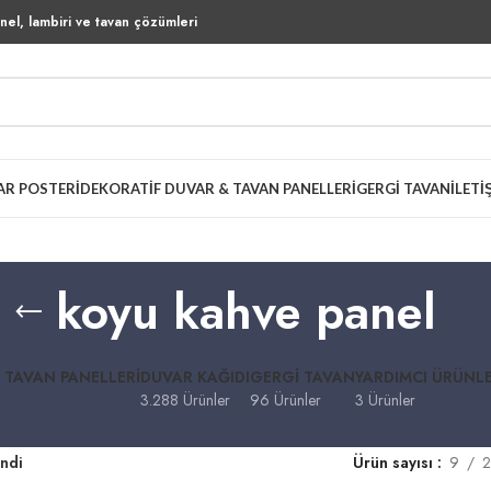
el, lambiri ve tavan çözümleri
AR POSTERI
DEKORATIF DUVAR & TAVAN PANELLERI
GERGI TAVAN
İLETI
koyu kahve panel
 TAVAN PANELLERI
DUVAR KAĞIDI
GERGI TAVAN
YARDIMCI ÜRÜNL
3.288 Ürünler
96 Ürünler
3 Ürünler
endi
Ürün sayısı
9
2