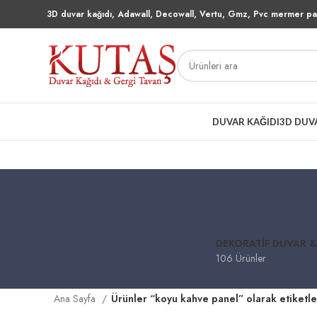
3D duvar kağıdı, Adawall, Decowall, Vertu, Gmz, Pvc mermer pan
DUVAR KAĞIDI
3D DUV
DEKORATIF DUVAR &
106 Ürünler
Ana Sayfa
Ürünler “koyu kahve panel” olarak etiketl