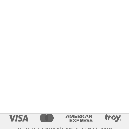
KUTAŞ YAPI / 3D DUVAR KAĞIDI / GERGİ TAVAN