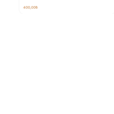
400,00
₺