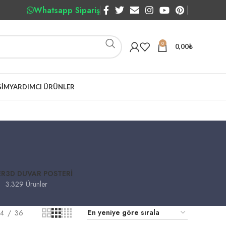
Whatsapp Sipariş
0
0,00
₺
ŞIM
YARDIMCI ÜRÜNLER
ER
3D DUVAR POSTERI
3.329 Ürünler
4
36