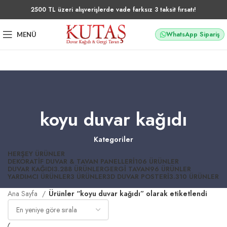
2500 TL üzeri alışverişlerde vade farksız 3 taksit fırsatı!
WhatsApp Sipariş
MENÜ
koyu duvar kağıdı
Kategoriler
HERŞEY
ÜRÜNLER
DEKORATIF DUVAR & TAVAN PANELLERI
106 ÜRÜNLER
DUVAR KAĞIDI
3.288 ÜRÜNLER
GERGI TAVAN
96 ÜRÜNLER
YARDIMCI ÜRÜNLER
3 ÜRÜNLER
3D DUVAR POSTERI
3.310 ÜRÜNLER
Ana Sayfa
Ürünler “koyu duvar kağıdı” olarak etiketlendi