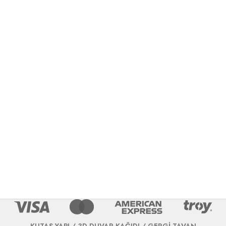
KUTAŞ YAPI / 3D DUVAR KAĞIDI / GERGİ TAVAN