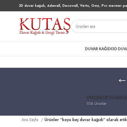
3D duvar kağıdı, Adawall, Decowall, Vertu, Gmz, Pvc mermer pan
DUVAR KAĞIDI
3D DUV
DEKORATIF DUVAR &
106 Ürünler
Ana Sayfa
Ürünler “koyu bej duvar kağıdı” olarak eti