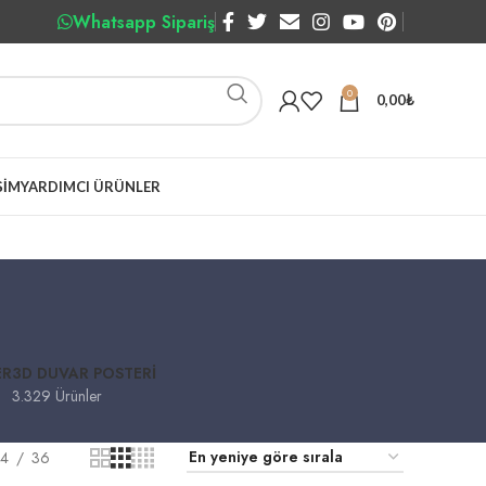
Whatsapp Sipariş
0
0,00
₺
ŞIM
YARDIMCI ÜRÜNLER
ER
3D DUVAR POSTERI
3.329 Ürünler
4
36