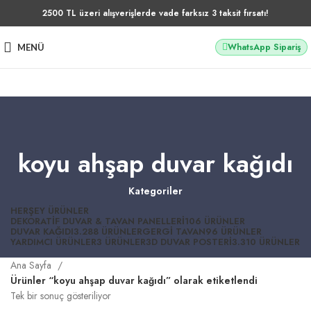
2500 TL üzeri alışverişlerde vade farksız 3 taksit fırsatı!
WhatsApp Sipariş
MENÜ
koyu ahşap duvar kağıdı
Kategoriler
HERŞEY
ÜRÜNLER
DEKORATIF DUVAR & TAVAN PANELLERI
106 ÜRÜNLER
DUVAR KAĞIDI
3.288 ÜRÜNLER
GERGI TAVAN
96 ÜRÜNLER
YARDIMCI ÜRÜNLER
3 ÜRÜNLER
3D DUVAR POSTERI
3.310 ÜRÜNLER
Ana Sayfa
Ürünler “koyu ahşap duvar kağıdı” olarak etiketlendi
Tek bir sonuç gösteriliyor