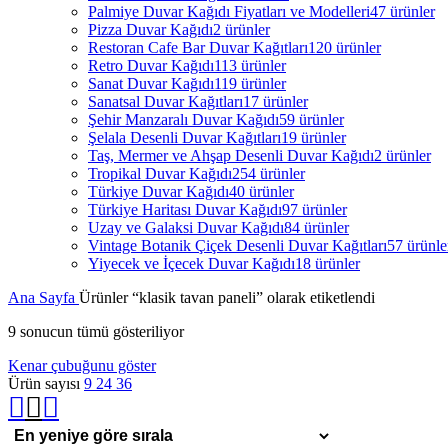
Palmiye Duvar Kağıdı Fiyatları ve Modelleri
47 ürünler
Pizza Duvar Kağıdı
2 ürünler
Restoran Cafe Bar Duvar Kağıtları
120 ürünler
Retro Duvar Kağıdı
113 ürünler
Sanat Duvar Kağıdı
119 ürünler
Sanatsal Duvar Kağıtları
17 ürünler
Şehir Manzaralı Duvar Kağıdı
59 ürünler
Şelala Desenli Duvar Kağıtları
19 ürünler
Taş, Mermer ve Ahşap Desenli Duvar Kağıdı
2 ürünler
Tropikal Duvar Kağıdı
254 ürünler
Türkiye Duvar Kağıdı
40 ürünler
Türkiye Haritası Duvar Kağıdı
97 ürünler
Uzay ve Galaksi Duvar Kağıdı
84 ürünler
Vintage Botanik Çiçek Desenli Duvar Kağıtları
57 ürünle
Yiyecek ve İçecek Duvar Kağıdı
18 ürünler
Ana Sayfa
Ürünler “klasik tavan paneli” olarak etiketlendi
9 sonucun tümü gösteriliyor
Kenar çubuğunu göster
Ürün sayısı
9
24
36