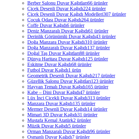
Berber Salonu Duvar Kağıtları
66 ürünler
Çiçek Desenli Duvar Kağıdı
224 ürünler
Çiçek Desenli Duvar Kağıdı Modelleri
307 ürünler
Çocuk Odası Duvar Kağıdı
264 ürünler
Coffe Duvar Kağıdı
6 ürünler
Deniz Manzaralı Duvar Kağıdı
61 ürünler
Derinlik Görünümlü Duvar Kağıdı
43 ürünler
Doğa Manzara Duvar Kağıdı
310 ürünler
Doğa Manzaralı Duvar Kağıdı
137 ürünler
Doğal Taş Duvar Kağıtları
88 ürünler
Dünya Haritası Duvar Kağıdı
125 ürünler
Eskitme Duvar Kağıdı
68 ürünler
Futbol Duvar Kağıdı
1 ürün
Geometrik Desenli Duvar Kağıdı
217 ürünler
Güzellik Salonu Duvar Kağıtları
123 ürünler
Hayvan Temalı Duvar Kağıdı
165 ürünler
Kabe – Dini Duvar Kağıdı
47 ürünler
Lüx İnci Çicekli Duvar Kağıdı
313 ürünler
Manzara Duvar Kağıdı
135 ürünler
Mermer Desenli Duvar Kağıdı
14 ürünler
Mimari 3D Duvar Kağıdı
31 ürünler
Mustafa Kemal Atatürk
2 ürünler
Müzik Duvar Kağıdı
5 ürünler
Orman Manzaralı Duvar Kağıdı
96 ürünler
Osmanlı Duvar Kağıdı
7 ürünler