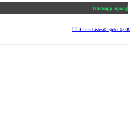
 Desenli Duvar
Futbol Duvar Kağıdı
Whatsapp Sipariş
Hayvan Temalı Duvar
var Kağıdı
Kağıdı
0
İstek Listesi
0
öğeler
0,00
uvar Kağıdı
Kabe - Dini Duvar Kağıdı
Duvar Kağıdı
Atatürk Duvar Kağıdı
Duvar Kağıdı
Türkiye Temalı Duvar
Kağıdı