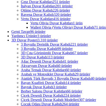
Gmz Duvar Kağıtları
251 ürünler
İtalyan Duvar Kağıtları
201 ürünler
Ottimo Duvar Kağıdı
226 ürünler
Ravena Duvar Kağıdı
320 ürünler
Vertu Duvar Kağıtları
416 ürünler
Vertu Olivia Duvar Kağıtları
1 ürün
Wallert Olivia (Vertu Olivia) Duvar Kağıdı
71 ürün
Gergi Tavan
96 ürünler
Yardımcı Ürünler
3 ürünler
3D Duvar Posteri
3.310 ürünler
3 Boyutlu Derinlik Duvar Kağıdı
221 ürünler
3 Boyutlu Duvar Kağıdı
99 ürünler
3D Çıta Görünümlü Duvar Kağıdı
67 ürünler
3D Duvar Kağıdı
113 ürünler
Ağaç Desenli Duvar Kağıdı
41 ürünler
Akvaryum Duvar Kağıdı
0 ürünler
Araba Temalı Duvar Kağıtları
60 ürünler
Arabalı ve Motosiklet Duvar Kağıdı
29 ürünler
Atatürk Türk Bayrağı 3 Boyutlu Duvar Kağıdı
40 ürünler
Bayan Kuaförü Duvar Kağıdı
14 ürünler
Bayrak Duvar Kağıdı
3 ürünler
Berber Salonu Duvar Kağıtları
66 ürünler
Çiçek Desenli Duvar Kağıdı
224 ürünler
Çiçek Desenli Duvar Kağıdı Modelleri
307 ürünler
Çocuk Odası Duvar Kağıdı
264 ürünler