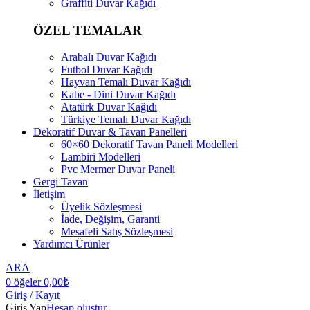
Graffiti Duvar Kağıdı
ÖZEL TEMALAR
Arabalı Duvar Kağıdı
Futbol Duvar Kağıdı
Hayvan Temalı Duvar Kağıdı
Kabe - Dini Duvar Kağıdı
Atatürk Duvar Kağıdı
Türkiye Temalı Duvar Kağıdı
Dekoratif Duvar & Tavan Panelleri
60×60 Dekoratif Tavan Paneli Modelleri
Lambiri Modelleri
Pvc Mermer Duvar Paneli
Gergi Tavan
İletişim
Üyelik Sözleşmesi
İade, Değişim, Garanti
Mesafeli Satış Sözleşmesi
Yardımcı Ürünler
ARA
0
öğeler
0,00
₺
Giriş / Kayıt
Giriş Yap
Hesap oluştur