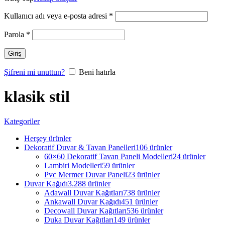
Kullanıcı adı veya e-posta adresi
*
Parola
*
Giriş
Şifreni mi unuttun?
Beni hatırla
klasik stil
Kategoriler
Herşey
ürünler
Dekoratif Duvar & Tavan Panelleri
106 ürünler
60×60 Dekoratif Tavan Paneli Modelleri
24 ürünler
Lambiri Modelleri
59 ürünler
Pvc Mermer Duvar Paneli
23 ürünler
Duvar Kağıdı
3.288 ürünler
Adawall Duvar Kağıtları
738 ürünler
Ankawall Duvar Kağıdı
451 ürünler
Decowall Duvar Kağıtları
536 ürünler
Duka Duvar Kağıtları
149 ürünler