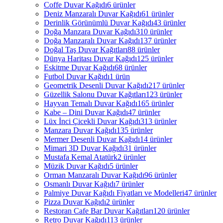
Coffe Duvar Kağıdı
6 ürünler
Deniz Manzaralı Duvar Kağıdı
61 ürünler
Derinlik Görünümlü Duvar Kağıdı
43 ürünler
Doğa Manzara Duvar Kağıdı
310 ürünler
Doğa Manzaralı Duvar Kağıdı
137 ürünler
Doğal Taş Duvar Kağıtları
88 ürünler
Dünya Haritası Duvar Kağıdı
125 ürünler
Eskitme Duvar Kağıdı
68 ürünler
Futbol Duvar Kağıdı
1 ürün
Geometrik Desenli Duvar Kağıdı
217 ürünler
Güzellik Salonu Duvar Kağıtları
123 ürünler
Hayvan Temalı Duvar Kağıdı
165 ürünler
Kabe – Dini Duvar Kağıdı
47 ürünler
Lüx İnci Çicekli Duvar Kağıdı
313 ürünler
Manzara Duvar Kağıdı
135 ürünler
Mermer Desenli Duvar Kağıdı
14 ürünler
Mimari 3D Duvar Kağıdı
31 ürünler
Mustafa Kemal Atatürk
2 ürünler
Müzik Duvar Kağıdı
5 ürünler
Orman Manzaralı Duvar Kağıdı
96 ürünler
Osmanlı Duvar Kağıdı
7 ürünler
Palmiye Duvar Kağıdı Fiyatları ve Modelleri
47 ürünler
Pizza Duvar Kağıdı
2 ürünler
Restoran Cafe Bar Duvar Kağıtları
120 ürünler
Retro Duvar Kağıdı
113 ürünler