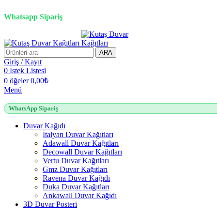
2500 TL üzeri alışverişlerde vade farksız 3 taksit fırsatı!
Whatsapp Sipariş
ARA
Giriş / Kayıt
0
İstek Listesi
0
öğeler
0,00
₺
Menü
WhatsApp Sipariş
Duvar Kağıdı
İtalyan Duvar Kağıtları
Adawall Duvar Kağıtları
Decowall Duvar Kağıtları
Vertu Duvar Kağıtları
Gmz Duvar Kağıtları
Ravena Duvar Kağıdı
Duka Duvar Kağıtları
Ankawall Duvar Kağıdı
3D Duvar Posteri