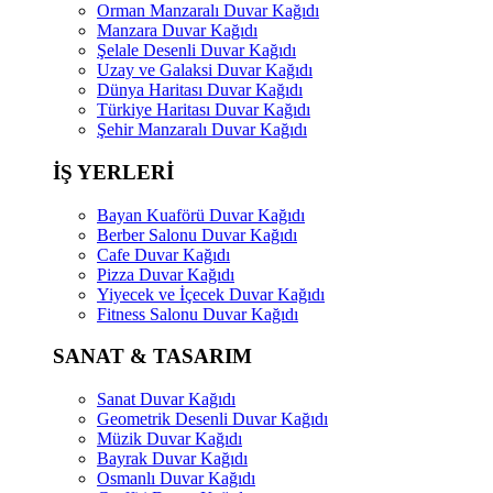
Orman Manzaralı Duvar Kağıdı
Manzara Duvar Kağıdı
Şelale Desenli Duvar Kağıdı
Uzay ve Galaksi Duvar Kağıdı
Dünya Haritası Duvar Kağıdı
Türkiye Haritası Duvar Kağıdı
Şehir Manzaralı Duvar Kağıdı
İŞ YERLERİ
Bayan Kuaförü Duvar Kağıdı
Berber Salonu Duvar Kağıdı
Cafe Duvar Kağıdı
Pizza Duvar Kağıdı
Yiyecek ve İçecek Duvar Kağıdı
Fitness Salonu Duvar Kağıdı
SANAT & TASARIM
Sanat Duvar Kağıdı
Geometrik Desenli Duvar Kağıdı
Müzik Duvar Kağıdı
Bayrak Duvar Kağıdı
Osmanlı Duvar Kağıdı