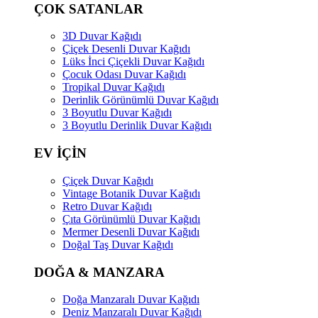
ÇOK SATANLAR
3D Duvar Kağıdı
Çiçek Desenli Duvar Kağıdı
Lüks İnci Çiçekli Duvar Kağıdı
Çocuk Odası Duvar Kağıdı
Tropikal Duvar Kağıdı
Derinlik Görünümlü Duvar Kağıdı
3 Boyutlu Duvar Kağıdı
3 Boyutlu Derinlik Duvar Kağıdı
EV İÇİN
Çiçek Duvar Kağıdı
Vintage Botanik Duvar Kağıdı
Retro Duvar Kağıdı
Çıta Görünümlü Duvar Kağıdı
Mermer Desenli Duvar Kağıdı
Doğal Taş Duvar Kağıdı
DOĞA & MANZARA
Doğa Manzaralı Duvar Kağıdı
Deniz Manzaralı Duvar Kağıdı