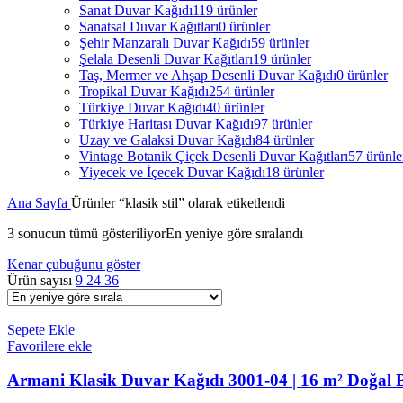
Sanat Duvar Kağıdı
119 ürünler
Sanatsal Duvar Kağıtları
0 ürünler
Şehir Manzaralı Duvar Kağıdı
59 ürünler
Şelala Desenli Duvar Kağıtları
19 ürünler
Taş, Mermer ve Ahşap Desenli Duvar Kağıdı
0 ürünler
Tropikal Duvar Kağıdı
254 ürünler
Türkiye Duvar Kağıdı
40 ürünler
Türkiye Haritası Duvar Kağıdı
97 ürünler
Uzay ve Galaksi Duvar Kağıdı
84 ürünler
Vintage Botanik Çiçek Desenli Duvar Kağıtları
57 ürünle
Yiyecek ve İçecek Duvar Kağıdı
18 ürünler
Ana Sayfa
Ürünler “klasik stil” olarak etiketlendi
3 sonucun tümü gösteriliyor
En yeniye göre sıralandı
Kenar çubuğunu göster
Ürün sayısı
9
24
36
Sepete Ekle
Favorilere ekle
Armani Klasik Duvar Kağıdı 3001-04 | 16 m² Doğal 