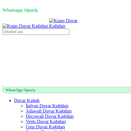
3D duvar kağıdı, Adawall, Decowall, Vertu, Gmz, Pvc mermer pan
Whatsapp Sipariş
WhatsApp Sipariş
Duvar Kağıdı
İtalyan Duvar Kağıtları
Adawall Duvar Kağıtları
Decowall Duvar Kağıtları
Vertu Duvar Kağıtları
Gmz Duvar Kağıtları