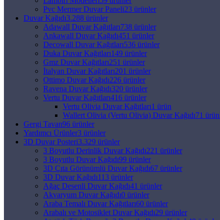
Lambiri Modelleri
59 ürünler
Pvc Mermer Duvar Paneli
23 ürünler
Duvar Kağıdı
3.288 ürünler
Adawall Duvar Kağıtları
738 ürünler
Ankawall Duvar Kağıdı
451 ürünler
Decowall Duvar Kağıtları
536 ürünler
Duka Duvar Kağıtları
149 ürünler
Gmz Duvar Kağıtları
251 ürünler
İtalyan Duvar Kağıtları
201 ürünler
Ottimo Duvar Kağıdı
226 ürünler
Ravena Duvar Kağıdı
320 ürünler
Vertu Duvar Kağıtları
416 ürünler
Vertu Olivia Duvar Kağıtları
1 ürün
Wallert Olivia (Vertu Olivia) Duvar Kağıdı
71 ürün
Gergi Tavan
96 ürünler
Yardımcı Ürünler
3 ürünler
3D Duvar Posteri
3.329 ürünler
3 Boyutlu Derinlik Duvar Kağıdı
221 ürünler
3 Boyutlu Duvar Kağıdı
99 ürünler
3D Çıta Görünümlü Duvar Kağıdı
67 ürünler
3D Duvar Kağıdı
113 ürünler
Ağaç Desenli Duvar Kağıdı
41 ürünler
Akvaryum Duvar Kağıdı
0 ürünler
Araba Temalı Duvar Kağıtları
60 ürünler
Arabalı ve Motosiklet Duvar Kağıdı
29 ürünler