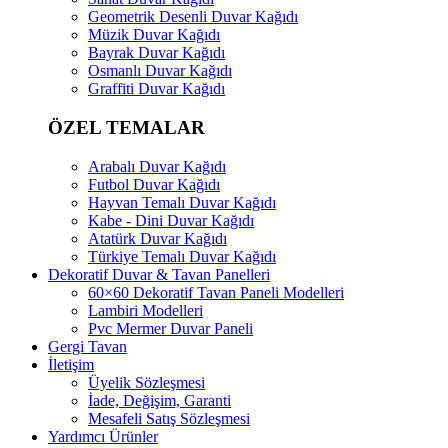
Geometrik Desenli Duvar Kağıdı
Müzik Duvar Kağıdı
Bayrak Duvar Kağıdı
Osmanlı Duvar Kağıdı
Graffiti Duvar Kağıdı
ÖZEL TEMALAR
Arabalı Duvar Kağıdı
Futbol Duvar Kağıdı
Hayvan Temalı Duvar Kağıdı
Kabe - Dini Duvar Kağıdı
Atatürk Duvar Kağıdı
Türkiye Temalı Duvar Kağıdı
Dekoratif Duvar & Tavan Panelleri
60×60 Dekoratif Tavan Paneli Modelleri
Lambiri Modelleri
Pvc Mermer Duvar Paneli
Gergi Tavan
İletişim
Üyelik Sözleşmesi
İade, Değişim, Garanti
Mesafeli Satış Sözleşmesi
Yardımcı Ürünler