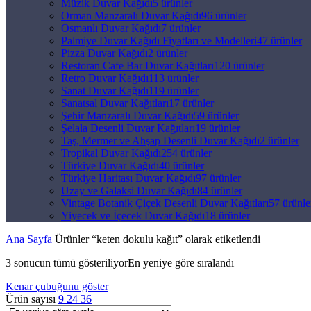
Müzik Duvar Kağıdı
5 ürünler
Orman Manzaralı Duvar Kağıdı
96 ürünler
Osmanlı Duvar Kağıdı
7 ürünler
Palmiye Duvar Kağıdı Fiyatları ve Modelleri
47 ürünler
Pizza Duvar Kağıdı
2 ürünler
Restoran Cafe Bar Duvar Kağıtları
120 ürünler
Retro Duvar Kağıdı
113 ürünler
Sanat Duvar Kağıdı
119 ürünler
Sanatsal Duvar Kağıtları
17 ürünler
Şehir Manzaralı Duvar Kağıdı
59 ürünler
Şelala Desenli Duvar Kağıtları
19 ürünler
Taş, Mermer ve Ahşap Desenli Duvar Kağıdı
2 ürünler
Tropikal Duvar Kağıdı
254 ürünler
Türkiye Duvar Kağıdı
40 ürünler
Türkiye Haritası Duvar Kağıdı
97 ürünler
Uzay ve Galaksi Duvar Kağıdı
84 ürünler
Vintage Botanik Çiçek Desenli Duvar Kağıtları
57 ürünle
Yiyecek ve İçecek Duvar Kağıdı
18 ürünler
Ana Sayfa
Ürünler “keten dokulu kağıt” olarak etiketlendi
3 sonucun tümü gösteriliyor
En yeniye göre sıralandı
Kenar çubuğunu göster
Ürün sayısı
9
24
36