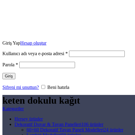
Giriş Yap
Hesap oluştur
Kullanıcı adı veya e-posta adresi
*
Parola
*
Giriş
Şifreni mi unuttun?
Beni hatırla
keten dokulu kağıt
Kategoriler
Herşey
ürünler
Dekoratif Duvar & Tavan Panelleri
106 ürünler
60×60 Dekoratif Tavan Paneli Modelleri
24 ürünler