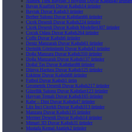
Atatürk Türk Bayrağı 3 Boyutlu Duvar Kağıdı
40 ürünler
Bayan Kuaförü Duvar Kağıdı
14 ürünler
Bayrak Duvar Kağıdı
3 ürünler
Berber Salonu Duvar Kağıtları
66 ürünler
Çiçek Desenli Duvar Kağıdı
224 ürünler
Çiçek Desenli Duvar Kağıdı Modelleri
307 ürünler
Çocuk Odası Duvar Kağıdı
264 ürünler
Coffe Duvar Kağıdı
6 ürünler
Deniz Manzaralı Duvar Kağıdı
61 ürünler
Derinlik Görünümlü Duvar Kağıdı
43 ürünler
Doğa Manzara Duvar Kağıdı
310 ürünler
Doğa Manzaralı Duvar Kağıdı
137 ürünler
Doğal Taş Duvar Kağıtları
88 ürünler
Dünya Haritası Duvar Kağıdı
125 ürünler
Eskitme Duvar Kağıdı
68 ürünler
Futbol Duvar Kağıdı
1 ürün
Geometrik Desenli Duvar Kağıdı
217 ürünler
Güzellik Salonu Duvar Kağıtları
123 ürünler
Hayvan Temalı Duvar Kağıdı
165 ürünler
Kabe – Dini Duvar Kağıdı
47 ürünler
Lüx İnci Çicekli Duvar Kağıdı
313 ürünler
Manzara Duvar Kağıdı
135 ürünler
Mermer Desenli Duvar Kağıdı
14 ürünler
Mimari 3D Duvar Kağıdı
31 ürünler
Mustafa Kemal Atatürk
2 ürünler