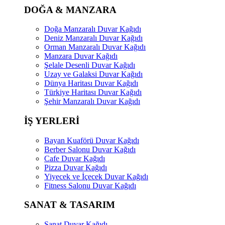
DOĞA & MANZARA
Doğa Manzaralı Duvar Kağıdı
Deniz Manzaralı Duvar Kağıdı
Orman Manzaralı Duvar Kağıdı
Manzara Duvar Kağıdı
Şelale Desenli Duvar Kağıdı
Uzay ve Galaksi Duvar Kağıdı
Dünya Haritası Duvar Kağıdı
Türkiye Haritası Duvar Kağıdı
Şehir Manzaralı Duvar Kağıdı
İŞ YERLERİ
Bayan Kuaförü Duvar Kağıdı
Berber Salonu Duvar Kağıdı
Cafe Duvar Kağıdı
Pizza Duvar Kağıdı
Yiyecek ve İçecek Duvar Kağıdı
Fitness Salonu Duvar Kağıdı
SANAT & TASARIM
Sanat Duvar Kağıdı