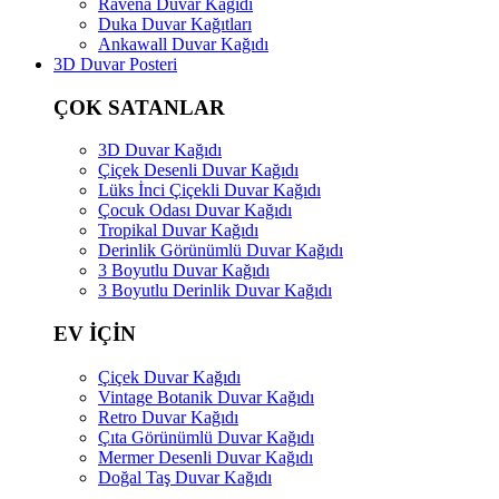
Ravena Duvar Kağıdı
Duka Duvar Kağıtları
Ankawall Duvar Kağıdı
3D Duvar Posteri
ÇOK SATANLAR
3D Duvar Kağıdı
Çiçek Desenli Duvar Kağıdı
Lüks İnci Çiçekli Duvar Kağıdı
Çocuk Odası Duvar Kağıdı
Tropikal Duvar Kağıdı
Derinlik Görünümlü Duvar Kağıdı
3 Boyutlu Duvar Kağıdı
3 Boyutlu Derinlik Duvar Kağıdı
EV İÇİN
Çiçek Duvar Kağıdı
Vintage Botanik Duvar Kağıdı
Retro Duvar Kağıdı
Çıta Görünümlü Duvar Kağıdı
Mermer Desenli Duvar Kağıdı
Doğal Taş Duvar Kağıdı