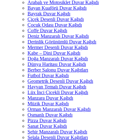
Arabalı ve Motosiklet Duvar Kağıdı
Bayan Kuaförü Duvar Kağıdı
Bayrak Duvar Kağıdı
Çiçek Desenli Duvar Kağıdı
Çocuk Odası Duvar Kağıdı
Coffe Duvar Kağıdı
Deniz Manzaralı Duvar Kağıdı
Derinlik Görünümlü Duvar Kağıdı
Mermer Desenli Duvar Kağıdı
Kabe – Dini Duvar Kağıdı
Doğa Manzaralı Duvar Kağıdı
Dünya Haritası Duvar Kağıdı
Berber Salonu Duvar Kağıtları
Futbol Duvar Kağıdı
Geometrik Desenli Duvar Kağıdı
Hayvan Temalı Duvar Kağıdı
Lüx İnci Çicekli Duvar Kağıdı
Manzara Duvar Kağıdı
Müzik Duvar Kağıdı
Orman Manzaralı Duvar Kağıdı
Osmanlı Duvar Kağıdı
Pizza Duvar Kağıdı
Sanat Duvar Kağıdı
Şehir Manzaralı Duvar Kağıdı
Şelala Desenli Duvar Kağıtları