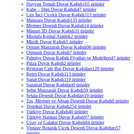
Hayvan Temalı Duvar Kağıdı
165 ürünler
Kabe – Dini Duvar Kağıdı
47 ürünler
Lüx İnci Çicekli Duvar Kağıdı
313 ürünler
Manzara Duvar Kağıdı
135 ürünler
Mermer Desenli Duvar Kağıdı
14 ürünler
Mimari 3D Duvar Kağıdı
31 ürünler
Mustafa Kemal Atatürk
2 ürünler
Müzik Duvar Kağıdı
5 ürünler
Orman Manzaralı Duvar Kağıdı
96 ürünler
Osmanlı Duvar Kağıdı
7 ürünler
Palmiye Duvar Kağıdı Fiyatları ve Modelleri
47 ürünler
Pizza Duvar Kağıdı
2 ürünler
Restoran Cafe Bar Duvar Kağıtları
120 ürünler
Retro Duvar Kağıdı
113 ürünler
Sanat Duvar Kağıdı
119 ürünler
Sanatsal Duvar Kağıtları
0 ürünler
Şehir Manzaralı Duvar Kağıdı
59 ürünler
Şelala Desenli Duvar Kağıtları
19 ürünler
Taş, Mermer ve Ahşap Desenli Duvar Kağıdı
0 ürünler
Tropikal Duvar Kağıdı
254 ürünler
Türkiye Duvar Kağıdı
40 ürünler
Türkiye Haritası Duvar Kağıdı
97 ürünler
Uzay ve Galaksi Duvar Kağıdı
84 ürünler
Vintage Botanik Çiçek Desenli Duvar Kağıtları
57
ürünler