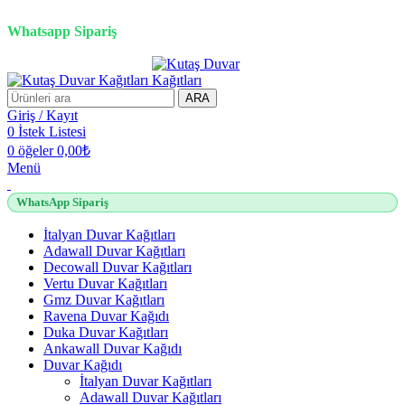
2500 TL üzeri alışverişlerde vade farksız 3 taksit fırsatı!
Whatsapp Sipariş
2500 TL üzeri alışverişlerde vade farksız 3 taksit fırsatı!
ARA
Giriş / Kayıt
0
İstek Listesi
0
öğeler
0,00
₺
Menü
WhatsApp Sipariş
İtalyan Duvar Kağıtları
Adawall Duvar Kağıtları
Decowall Duvar Kağıtları
Vertu Duvar Kağıtları
Gmz Duvar Kağıtları
Ravena Duvar Kağıdı
Duka Duvar Kağıtları
Ankawall Duvar Kağıdı
Duvar Kağıdı
İtalyan Duvar Kağıtları
Adawall Duvar Kağıtları