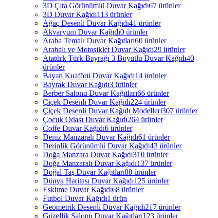
3D Çıta Görünümlü Duvar Kağıdı
67 ürünler
3D Duvar Kağıdı
113 ürünler
Ağaç Desenli Duvar Kağıdı
41 ürünler
Akvaryum Duvar Kağıdı
0 ürünler
Araba Temalı Duvar Kağıtları
60 ürünler
Arabalı ve Motosiklet Duvar Kağıdı
29 ürünler
Atatürk Türk Bayrağı 3 Boyutlu Duvar Kağıdı
40
ürünler
Bayan Kuaförü Duvar Kağıdı
14 ürünler
Bayrak Duvar Kağıdı
3 ürünler
Berber Salonu Duvar Kağıtları
66 ürünler
Çiçek Desenli Duvar Kağıdı
224 ürünler
Çiçek Desenli Duvar Kağıdı Modelleri
307 ürünler
Çocuk Odası Duvar Kağıdı
264 ürünler
Coffe Duvar Kağıdı
6 ürünler
Deniz Manzaralı Duvar Kağıdı
61 ürünler
Derinlik Görünümlü Duvar Kağıdı
43 ürünler
Doğa Manzara Duvar Kağıdı
310 ürünler
Doğa Manzaralı Duvar Kağıdı
137 ürünler
Doğal Taş Duvar Kağıtları
88 ürünler
Dünya Haritası Duvar Kağıdı
125 ürünler
Eskitme Duvar Kağıdı
68 ürünler
Futbol Duvar Kağıdı
1 ürün
Geometrik Desenli Duvar Kağıdı
217 ürünler
Güzellik Salonu Duvar Kağıtları
123 ürünler