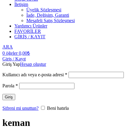
İletişim
Üyelik Sözleşmesi
İade, Değişim, Garanti
Mesafeli Satış Sözleşmesi
Yardımcı Ürünler
FAVORİLER
GİRİŞ / KAYIT
ARA
0
öğeler
0,00
₺
Giriş / Kayıt
Giriş Yap
Hesap oluştur
Kullanıcı adı veya e-posta adresi
*
Parola
*
Giriş
Şifreni mi unuttun?
Beni hatırla
keman