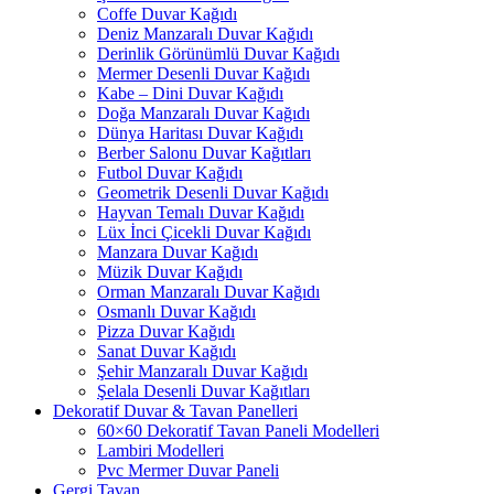
Coffe Duvar Kağıdı
Deniz Manzaralı Duvar Kağıdı
Derinlik Görünümlü Duvar Kağıdı
Mermer Desenli Duvar Kağıdı
Kabe – Dini Duvar Kağıdı
Doğa Manzaralı Duvar Kağıdı
Dünya Haritası Duvar Kağıdı
Berber Salonu Duvar Kağıtları
Futbol Duvar Kağıdı
Geometrik Desenli Duvar Kağıdı
Hayvan Temalı Duvar Kağıdı
Lüx İnci Çicekli Duvar Kağıdı
Manzara Duvar Kağıdı
Müzik Duvar Kağıdı
Orman Manzaralı Duvar Kağıdı
Osmanlı Duvar Kağıdı
Pizza Duvar Kağıdı
Sanat Duvar Kağıdı
Şehir Manzaralı Duvar Kağıdı
Şelala Desenli Duvar Kağıtları
Dekoratif Duvar & Tavan Panelleri
60×60 Dekoratif Tavan Paneli Modelleri
Lambiri Modelleri
Pvc Mermer Duvar Paneli
Gergi Tavan