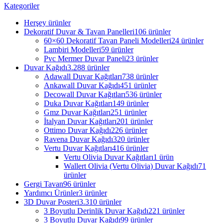
Kategoriler
Herşey
ürünler
Dekoratif Duvar & Tavan Panelleri
106 ürünler
60×60 Dekoratif Tavan Paneli Modelleri
24 ürünler
Lambiri Modelleri
59 ürünler
Pvc Mermer Duvar Paneli
23 ürünler
Duvar Kağıdı
3.288 ürünler
Adawall Duvar Kağıtları
738 ürünler
Ankawall Duvar Kağıdı
451 ürünler
Decowall Duvar Kağıtları
536 ürünler
Duka Duvar Kağıtları
149 ürünler
Gmz Duvar Kağıtları
251 ürünler
İtalyan Duvar Kağıtları
201 ürünler
Ottimo Duvar Kağıdı
226 ürünler
Ravena Duvar Kağıdı
320 ürünler
Vertu Duvar Kağıtları
416 ürünler
Vertu Olivia Duvar Kağıtları
1 ürün
Wallert Olivia (Vertu Olivia) Duvar Kağıdı
71
ürünler
Gergi Tavan
96 ürünler
Yardımcı Ürünler
3 ürünler
3D Duvar Posteri
3.310 ürünler
3 Boyutlu Derinlik Duvar Kağıdı
221 ürünler
3 Boyutlu Duvar Kağıdı
99 ürünler