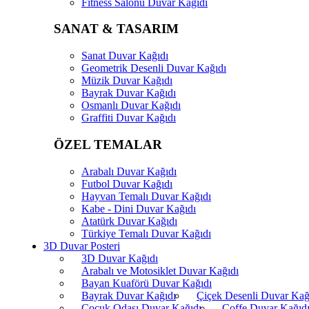
Fitness Salonu Duvar Kağıdı
SANAT & TASARIM
Sanat Duvar Kağıdı
Geometrik Desenli Duvar Kağıdı
Müzik Duvar Kağıdı
Bayrak Duvar Kağıdı
Osmanlı Duvar Kağıdı
Graffiti Duvar Kağıdı
ÖZEL TEMALAR
Arabalı Duvar Kağıdı
Futbol Duvar Kağıdı
Hayvan Temalı Duvar Kağıdı
Kabe - Dini Duvar Kağıdı
Atatürk Duvar Kağıdı
Türkiye Temalı Duvar Kağıdı
3D Duvar Posteri
3D Duvar Kağıdı
Arabalı ve Motosiklet Duvar Kağıdı
Bayan Kuaförü Duvar Kağıdı
Bayrak Duvar Kağıdı
Çiçek Desenli Duvar Kağ
Çocuk Odası Duvar Kağıdı
Coffe Duvar Kağıd