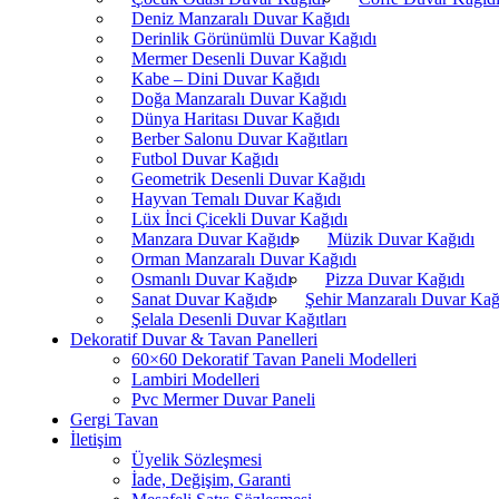
Deniz Manzaralı Duvar Kağıdı
Derinlik Görünümlü Duvar Kağıdı
Mermer Desenli Duvar Kağıdı
Kabe – Dini Duvar Kağıdı
Doğa Manzaralı Duvar Kağıdı
Dünya Haritası Duvar Kağıdı
Berber Salonu Duvar Kağıtları
Futbol Duvar Kağıdı
Geometrik Desenli Duvar Kağıdı
Hayvan Temalı Duvar Kağıdı
Lüx İnci Çicekli Duvar Kağıdı
Manzara Duvar Kağıdı
Müzik Duvar Kağıdı
Orman Manzaralı Duvar Kağıdı
Osmanlı Duvar Kağıdı
Pizza Duvar Kağıdı
Sanat Duvar Kağıdı
Şehir Manzaralı Duvar Kağ
Şelala Desenli Duvar Kağıtları
Dekoratif Duvar & Tavan Panelleri
60×60 Dekoratif Tavan Paneli Modelleri
Lambiri Modelleri
Pvc Mermer Duvar Paneli
Gergi Tavan
İletişim
Üyelik Sözleşmesi
İade, Değişim, Garanti