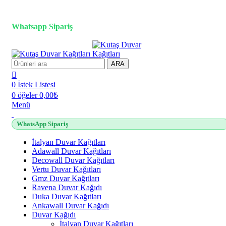
3D duvar kağıdı, Adawall, Decowall, Vertu, Gmz, Pvc mermer
panel, lambiri ve tavan çözümleri
Whatsapp Sipariş
2500 TL üzeri alışverişlerde vade farksız 3 taksit fırsatı!
ARA
0
İstek Listesi
0
öğeler
0,00
₺
Menü
WhatsApp Sipariş
İtalyan Duvar Kağıtları
Adawall Duvar Kağıtları
Decowall Duvar Kağıtları
Vertu Duvar Kağıtları
Gmz Duvar Kağıtları
Ravena Duvar Kağıdı
Duka Duvar Kağıtları
Ankawall Duvar Kağıdı
Duvar Kağıdı
İtalyan Duvar Kağıtları