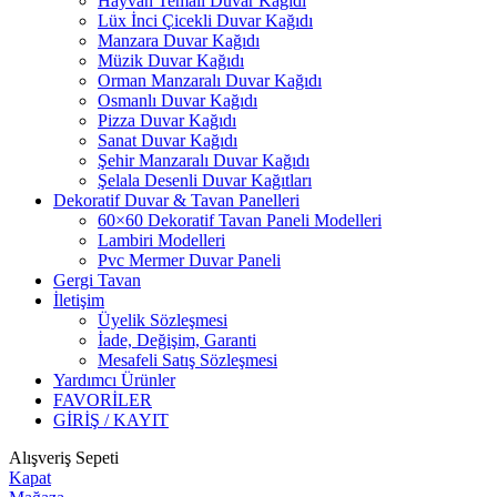
Hayvan Temalı Duvar Kağıdı
Lüx İnci Çicekli Duvar Kağıdı
Manzara Duvar Kağıdı
Müzik Duvar Kağıdı
Orman Manzaralı Duvar Kağıdı
Osmanlı Duvar Kağıdı
Pizza Duvar Kağıdı
Sanat Duvar Kağıdı
Şehir Manzaralı Duvar Kağıdı
Şelala Desenli Duvar Kağıtları
Dekoratif Duvar & Tavan Panelleri
60×60 Dekoratif Tavan Paneli Modelleri
Lambiri Modelleri
Pvc Mermer Duvar Paneli
Gergi Tavan
İletişim
Üyelik Sözleşmesi
İade, Değişim, Garanti
Mesafeli Satış Sözleşmesi
Yardımcı Ürünler
FAVORİLER
GİRİŞ / KAYIT
Alışveriş Sepeti
Kapat