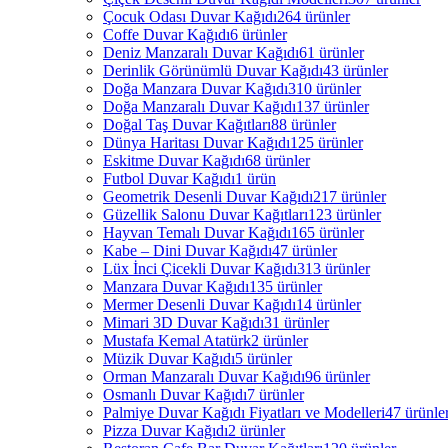
Çocuk Odası Duvar Kağıdı
264 ürünler
Coffe Duvar Kağıdı
6 ürünler
Deniz Manzaralı Duvar Kağıdı
61 ürünler
Derinlik Görünümlü Duvar Kağıdı
43 ürünler
Doğa Manzara Duvar Kağıdı
310 ürünler
Doğa Manzaralı Duvar Kağıdı
137 ürünler
Doğal Taş Duvar Kağıtları
88 ürünler
Dünya Haritası Duvar Kağıdı
125 ürünler
Eskitme Duvar Kağıdı
68 ürünler
Futbol Duvar Kağıdı
1 ürün
Geometrik Desenli Duvar Kağıdı
217 ürünler
Güzellik Salonu Duvar Kağıtları
123 ürünler
Hayvan Temalı Duvar Kağıdı
165 ürünler
Kabe – Dini Duvar Kağıdı
47 ürünler
Lüx İnci Çicekli Duvar Kağıdı
313 ürünler
Manzara Duvar Kağıdı
135 ürünler
Mermer Desenli Duvar Kağıdı
14 ürünler
Mimari 3D Duvar Kağıdı
31 ürünler
Mustafa Kemal Atatürk
2 ürünler
Müzik Duvar Kağıdı
5 ürünler
Orman Manzaralı Duvar Kağıdı
96 ürünler
Osmanlı Duvar Kağıdı
7 ürünler
Palmiye Duvar Kağıdı Fiyatları ve Modelleri
47 ürünle
Pizza Duvar Kağıdı
2 ürünler