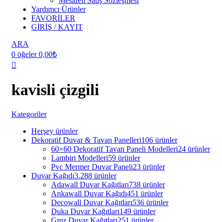
Mesafeli Satış Sözleşmesi
Yardımcı Ürünler
FAVORİLER
GİRİŞ / KAYIT
ARA
0
öğeler
0,00
₺
kavisli çizgili
Kategoriler
Herşey
ürünler
Dekoratif Duvar & Tavan Panelleri
106 ürünler
60×60 Dekoratif Tavan Paneli Modelleri
24 ürünler
Lambiri Modelleri
59 ürünler
Pvc Mermer Duvar Paneli
23 ürünler
Duvar Kağıdı
3.288 ürünler
Adawall Duvar Kağıtları
738 ürünler
Ankawall Duvar Kağıdı
451 ürünler
Decowall Duvar Kağıtları
536 ürünler
Duka Duvar Kağıtları
149 ürünler
Gmz Duvar Kağıtları
251 ürünler