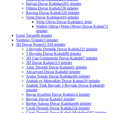
İtalyan Duvar Kağıtları
201 ürünler
Ottimo Duvar Kağıdı
226 ürünler
Ravena Duvar Kağıdı
320 ürünler
Vertu Duvar Kağıtları
416 ürünler
Vertu Olivia Duvar Kağıtları
1 ürün
Wallert Olivia (Vertu Olivia) Duvar Kağıdı
71
ürünler
Gergi Tavan
96 ürünler
Yardımcı Ürünler
3 ürünler
3D Duvar Posteri
3.329 ürünler
3 Boyutlu Derinlik Duvar Kağıdı
221 ürünler
3 Boyutlu Duvar Kağıdı
99 ürünler
3D Çıta Görünümlü Duvar Kağıdı
67 ürünler
3D Duvar Kağıdı
113 ürünler
Ağaç Desenli Duvar Kağıdı
41 ürünler
Akvaryum Duvar Kağıdı
0 ürünler
Araba Temalı Duvar Kağıtları
60 ürünler
Arabalı ve Motosiklet Duvar Kağıdı
29 ürünler
Atatürk Türk Bayrağı 3 Boyutlu Duvar Kağıdı
40
ürünler
Bayan Kuaförü Duvar Kağıdı
14 ürünler
Bayrak Duvar Kağıdı
3 ürünler
Berber Salonu Duvar Kağıtları
66 ürünler
Çiçek Desenli Duvar Kağıdı
224 ürünler
Çiçek Desenli Duvar Kağıdı Modelleri
307 ürünler