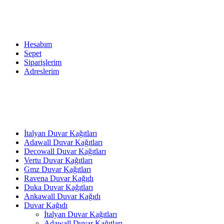
Hesabım
Sepet
Siparişlerim
Adreslerim
İtalyan Duvar Kağıtları
Adawall Duvar Kağıtları
Decowall Duvar Kağıtları
Vertu Duvar Kağıtları
Gmz Duvar Kağıtları
Ravena Duvar Kağıdı
Duka Duvar Kağıtları
Ankawall Duvar Kağıdı
Duvar Kağıdı
İtalyan Duvar Kağıtları
Adawall Duvar Kağıtları