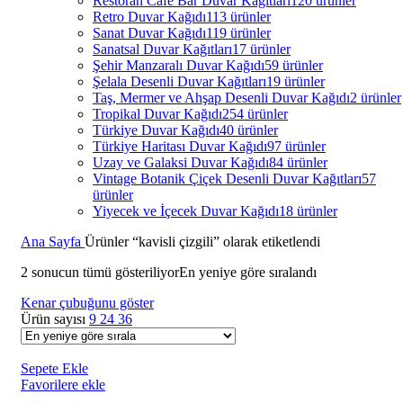
Restoran Cafe Bar Duvar Kağıtları
120 ürünler
Retro Duvar Kağıdı
113 ürünler
Sanat Duvar Kağıdı
119 ürünler
Sanatsal Duvar Kağıtları
17 ürünler
Şehir Manzaralı Duvar Kağıdı
59 ürünler
Şelala Desenli Duvar Kağıtları
19 ürünler
Taş, Mermer ve Ahşap Desenli Duvar Kağıdı
2 ürünler
Tropikal Duvar Kağıdı
254 ürünler
Türkiye Duvar Kağıdı
40 ürünler
Türkiye Haritası Duvar Kağıdı
97 ürünler
Uzay ve Galaksi Duvar Kağıdı
84 ürünler
Vintage Botanik Çiçek Desenli Duvar Kağıtları
57
ürünler
Yiyecek ve İçecek Duvar Kağıdı
18 ürünler
Ana Sayfa
Ürünler “kavisli çizgili” olarak etiketlendi
2 sonucun tümü gösteriliyor
En yeniye göre sıralandı
Kenar çubuğunu göster
Ürün sayısı
9
24
36
Sepete Ekle
Favorilere ekle