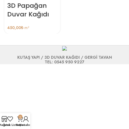
3D Papağan
Duvar Kağıdı
450,00
₺
m²
KUTAŞ YAPI / 3D DUVAR KAĞIDI / GERGİ TAVAN
TEL: 0545 950 9227
0
Mağaza
İstek Listesi
Sepet
Hesabım