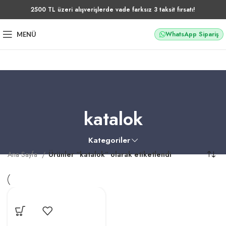
2500 TL üzeri alışverişlerde vade farksız 3 taksit fırsatı!
WhatsApp Sipariş
MENÜ
katalok
Kategoriler
Ana Sayfa
Ürünler “katalok” olarak etiketlendi