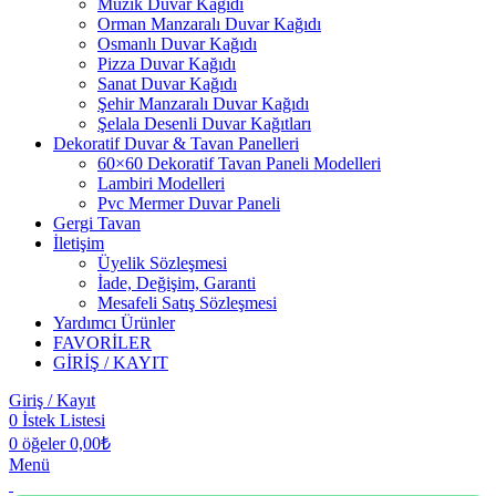
Müzik Duvar Kağıdı
Orman Manzaralı Duvar Kağıdı
Osmanlı Duvar Kağıdı
Pizza Duvar Kağıdı
Sanat Duvar Kağıdı
Şehir Manzaralı Duvar Kağıdı
Şelala Desenli Duvar Kağıtları
Dekoratif Duvar & Tavan Panelleri
60×60 Dekoratif Tavan Paneli Modelleri
Lambiri Modelleri
Pvc Mermer Duvar Paneli
Gergi Tavan
İletişim
Üyelik Sözleşmesi
İade, Değişim, Garanti
Mesafeli Satış Sözleşmesi
Yardımcı Ürünler
FAVORİLER
GİRİŞ / KAYIT
Giriş / Kayıt
0
İstek Listesi
0
öğeler
0,00
₺
Menü