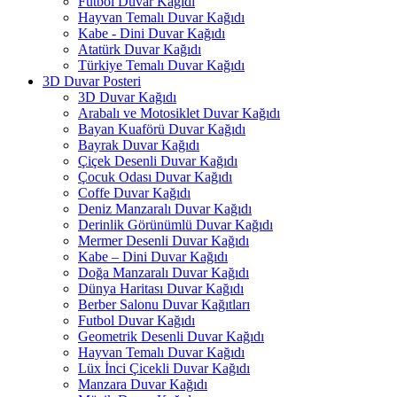
Futbol Duvar Kağıdı
Hayvan Temalı Duvar Kağıdı
Kabe - Dini Duvar Kağıdı
Atatürk Duvar Kağıdı
Türkiye Temalı Duvar Kağıdı
3D Duvar Posteri
3D Duvar Kağıdı
Arabalı ve Motosiklet Duvar Kağıdı
Bayan Kuaförü Duvar Kağıdı
Bayrak Duvar Kağıdı
Çiçek Desenli Duvar Kağıdı
Çocuk Odası Duvar Kağıdı
Coffe Duvar Kağıdı
Deniz Manzaralı Duvar Kağıdı
Derinlik Görünümlü Duvar Kağıdı
Mermer Desenli Duvar Kağıdı
Kabe – Dini Duvar Kağıdı
Doğa Manzaralı Duvar Kağıdı
Dünya Haritası Duvar Kağıdı
Berber Salonu Duvar Kağıtları
Futbol Duvar Kağıdı
Geometrik Desenli Duvar Kağıdı
Hayvan Temalı Duvar Kağıdı
Lüx İnci Çicekli Duvar Kağıdı
Manzara Duvar Kağıdı