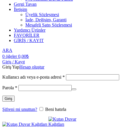
Gergi Tavan
İletişim
Üyelik Sözleşmesi
İade, Değişim, Garanti
Mesafeli Satış Sözleşmesi
Yardımcı Ürünler
FAVORİLER
GİRİŞ / KAYIT
ARA
0
öğeler
0,00
₺
Giriş / Kayıt
Giriş Yap
Hesap oluştur
Kullanıcı adı veya e-posta adresi
*
Parola
*
Giriş
Şifreni mi unuttun?
Beni hatırla