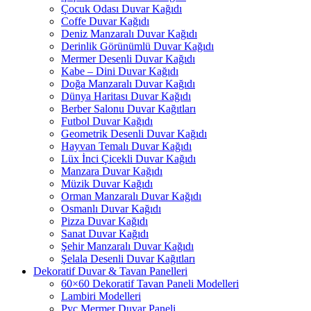
Çocuk Odası Duvar Kağıdı
Coffe Duvar Kağıdı
Deniz Manzaralı Duvar Kağıdı
Derinlik Görünümlü Duvar Kağıdı
Mermer Desenli Duvar Kağıdı
Kabe – Dini Duvar Kağıdı
Doğa Manzaralı Duvar Kağıdı
Dünya Haritası Duvar Kağıdı
Berber Salonu Duvar Kağıtları
Futbol Duvar Kağıdı
Geometrik Desenli Duvar Kağıdı
Hayvan Temalı Duvar Kağıdı
Lüx İnci Çicekli Duvar Kağıdı
Manzara Duvar Kağıdı
Müzik Duvar Kağıdı
Orman Manzaralı Duvar Kağıdı
Osmanlı Duvar Kağıdı
Pizza Duvar Kağıdı
Sanat Duvar Kağıdı
Şehir Manzaralı Duvar Kağıdı
Şelala Desenli Duvar Kağıtları
Dekoratif Duvar & Tavan Panelleri
60×60 Dekoratif Tavan Paneli Modelleri
Lambiri Modelleri
Pvc Mermer Duvar Paneli