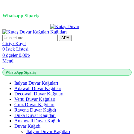
3D duvar kağıdı, Adawall, Decowall, Vertu, Gmz, Pvc mermer
panel, lambiri ve tavan çözümleri
Whatsapp Sipariş
2500 TL üzeri alışverişlerde vade farksız 3 taksit fırsatı!
ARA
Giriş / Kayıt
0
İstek Listesi
0
öğeler
0,00
₺
Menü
WhatsApp Sipariş
İtalyan Duvar Kağıtları
Adawall Duvar Kağıtları
Decowall Duvar Kağıtları
Vertu Duvar Kağıtları
Gmz Duvar Kağıtları
Ravena Duvar Kağıdı
Duka Duvar Kağıtları
Ankawall Duvar Kağıdı
Duvar Kağıdı
İtalyan Duvar Kağıtları