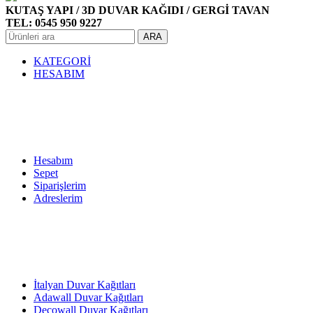
KUTAŞ YAPI / 3D DUVAR KAĞIDI / GERGİ TAVAN
TEL: 0545 950 9227
ARA
KATEGORİ
HESABIM
Hesabım
Sepet
Siparişlerim
Adreslerim
İtalyan Duvar Kağıtları
Adawall Duvar Kağıtları
Decowall Duvar Kağıtları