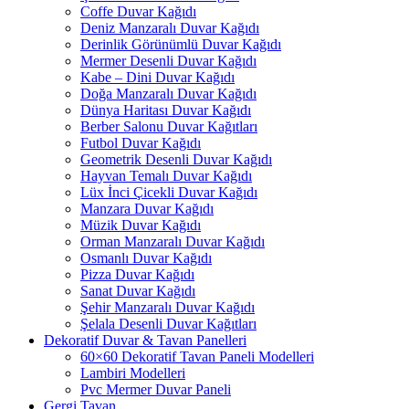
Coffe Duvar Kağıdı
Deniz Manzaralı Duvar Kağıdı
Derinlik Görünümlü Duvar Kağıdı
Mermer Desenli Duvar Kağıdı
Kabe – Dini Duvar Kağıdı
Doğa Manzaralı Duvar Kağıdı
Dünya Haritası Duvar Kağıdı
Berber Salonu Duvar Kağıtları
Futbol Duvar Kağıdı
Geometrik Desenli Duvar Kağıdı
Hayvan Temalı Duvar Kağıdı
Lüx İnci Çicekli Duvar Kağıdı
Manzara Duvar Kağıdı
Müzik Duvar Kağıdı
Orman Manzaralı Duvar Kağıdı
Osmanlı Duvar Kağıdı
Pizza Duvar Kağıdı
Sanat Duvar Kağıdı
Şehir Manzaralı Duvar Kağıdı
Şelala Desenli Duvar Kağıtları
Dekoratif Duvar & Tavan Panelleri
60×60 Dekoratif Tavan Paneli Modelleri
Lambiri Modelleri
Pvc Mermer Duvar Paneli
Gergi Tavan