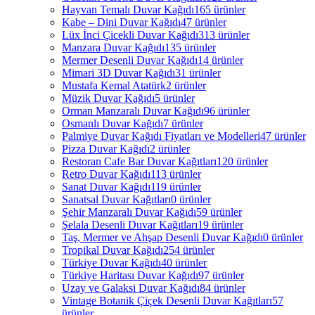
Hayvan Temalı Duvar Kağıdı
165 ürünler
Kabe – Dini Duvar Kağıdı
47 ürünler
Lüx İnci Çicekli Duvar Kağıdı
313 ürünler
Manzara Duvar Kağıdı
135 ürünler
Mermer Desenli Duvar Kağıdı
14 ürünler
Mimari 3D Duvar Kağıdı
31 ürünler
Mustafa Kemal Atatürk
2 ürünler
Müzik Duvar Kağıdı
5 ürünler
Orman Manzaralı Duvar Kağıdı
96 ürünler
Osmanlı Duvar Kağıdı
7 ürünler
Palmiye Duvar Kağıdı Fiyatları ve Modelleri
47 ürünler
Pizza Duvar Kağıdı
2 ürünler
Restoran Cafe Bar Duvar Kağıtları
120 ürünler
Retro Duvar Kağıdı
113 ürünler
Sanat Duvar Kağıdı
119 ürünler
Sanatsal Duvar Kağıtları
0 ürünler
Şehir Manzaralı Duvar Kağıdı
59 ürünler
Şelala Desenli Duvar Kağıtları
19 ürünler
Taş, Mermer ve Ahşap Desenli Duvar Kağıdı
0 ürünler
Tropikal Duvar Kağıdı
254 ürünler
Türkiye Duvar Kağıdı
40 ürünler
Türkiye Haritası Duvar Kağıdı
97 ürünler
Uzay ve Galaksi Duvar Kağıdı
84 ürünler
Vintage Botanik Çiçek Desenli Duvar Kağıtları
57
ürünler