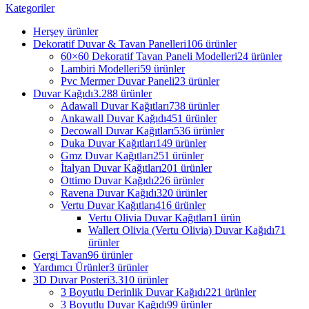
Kategoriler
Herşey
ürünler
Dekoratif Duvar & Tavan Panelleri
106 ürünler
60×60 Dekoratif Tavan Paneli Modelleri
24 ürünler
Lambiri Modelleri
59 ürünler
Pvc Mermer Duvar Paneli
23 ürünler
Duvar Kağıdı
3.288 ürünler
Adawall Duvar Kağıtları
738 ürünler
Ankawall Duvar Kağıdı
451 ürünler
Decowall Duvar Kağıtları
536 ürünler
Duka Duvar Kağıtları
149 ürünler
Gmz Duvar Kağıtları
251 ürünler
İtalyan Duvar Kağıtları
201 ürünler
Ottimo Duvar Kağıdı
226 ürünler
Ravena Duvar Kağıdı
320 ürünler
Vertu Duvar Kağıtları
416 ürünler
Vertu Olivia Duvar Kağıtları
1 ürün
Wallert Olivia (Vertu Olivia) Duvar Kağıdı
71
ürünler
Gergi Tavan
96 ürünler
Yardımcı Ürünler
3 ürünler
3D Duvar Posteri
3.310 ürünler
3 Boyutlu Derinlik Duvar Kağıdı
221 ürünler
3 Boyutlu Duvar Kağıdı
99 ürünler