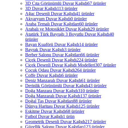
3D Çıta Görünümlü Duvar Kağıdı
67 ürünler
3D Duvar Kağıdı
113 ürünler
Ağaç Desenli Duvar Kağıdı
41 ürünler
Akvaryum Duvar Kağıdı
0 ürünler
Araba Temalı Duvar Kağıtları
60 ürünler
Arabalı ve Motosiklet Duvar Kağıdı
29 ürünler
Atatürk Türk Bayrağı 3 Boyutlu Duvar Kağıdı
40
ürünler
Bayan Kuaförü Duvar Kağıdı
14 ürünler
Bayrak Duvar Kağıdı
3 ürünler
Berber Salonu Duvar Kağıtları
66 ürünler
Çiçek Desenli Duvar Kağıdı
224 ürünler
Çiçek Desenli Duvar Kağıdı Modelleri
307 ürünler
Çocuk Odası Duvar Kağıdı
264 ürünler
Coffe Duvar Kağıdı
6 ürünler
Deniz Manzaralı Duvar Kağıdı
61 ürünler
Derinlik Görünümlü Duvar Kağıdı
43 ürünler
Doğa Manzara Duvar Kağıdı
310 ürünler
Doğa Manzaralı Duvar Kağıdı
137 ürünler
Doğal Taş Duvar Kağıtları
88 ürünler
Dünya Haritası Duvar Kağıdı
125 ürünler
Eskitme Duvar Kağıdı
68 ürünler
Futbol Duvar Kağıdı
1 ürün
Geometrik Desenli Duvar Kağıdı
217 ürünler
Güzellik Salonu Duvar Kağıtları
123 ürünler