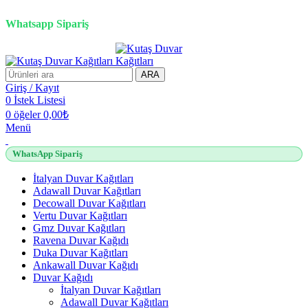
2500 TL üzeri alışverişlerde vade farksız 3 taksit fırsatı!
Whatsapp Sipariş
2500 TL üzeri alışverişlerde vade farksız 3 taksit fırsatı!
ARA
Giriş / Kayıt
0
İstek Listesi
0
öğeler
0,00
₺
Menü
WhatsApp Sipariş
İtalyan Duvar Kağıtları
Adawall Duvar Kağıtları
Decowall Duvar Kağıtları
Vertu Duvar Kağıtları
Gmz Duvar Kağıtları
Ravena Duvar Kağıdı
Duka Duvar Kağıtları
Ankawall Duvar Kağıdı
Duvar Kağıdı
İtalyan Duvar Kağıtları
Adawall Duvar Kağıtları