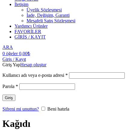
İletişim
Üyelik Sözleşmesi
İade, Değişim, Garanti
Mesafeli Satış Sözleşmesi
Yardımcı Ürünler
FAVORİLER
GİRİŞ / KAYIT
ARA
0
öğeler
0,00
₺
Giriş / Kayıt
Giriş Yap
Hesap oluştur
Kullanıcı adı veya e-posta adresi
*
Parola
*
Giriş
Şifreni mi unuttun?
Beni hatırla
Kağıdı