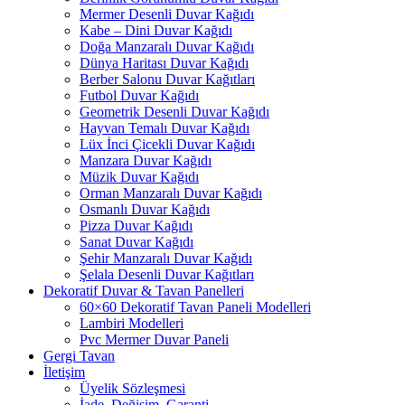
Mermer Desenli Duvar Kağıdı
Kabe – Dini Duvar Kağıdı
Doğa Manzaralı Duvar Kağıdı
Dünya Haritası Duvar Kağıdı
Berber Salonu Duvar Kağıtları
Futbol Duvar Kağıdı
Geometrik Desenli Duvar Kağıdı
Hayvan Temalı Duvar Kağıdı
Lüx İnci Çicekli Duvar Kağıdı
Manzara Duvar Kağıdı
Müzik Duvar Kağıdı
Orman Manzaralı Duvar Kağıdı
Osmanlı Duvar Kağıdı
Pizza Duvar Kağıdı
Sanat Duvar Kağıdı
Şehir Manzaralı Duvar Kağıdı
Şelala Desenli Duvar Kağıtları
Dekoratif Duvar & Tavan Panelleri
60×60 Dekoratif Tavan Paneli Modelleri
Lambiri Modelleri
Pvc Mermer Duvar Paneli
Gergi Tavan
İletişim
Üyelik Sözleşmesi
İade, Değişim, Garanti