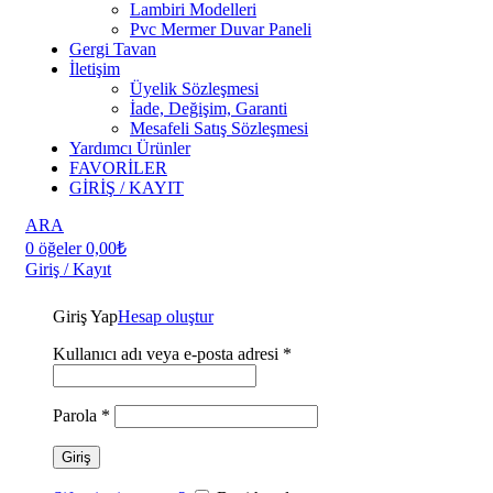
Lambiri Modelleri
Pvc Mermer Duvar Paneli
Gergi Tavan
İletişim
Üyelik Sözleşmesi
İade, Değişim, Garanti
Mesafeli Satış Sözleşmesi
Yardımcı Ürünler
FAVORİLER
GİRİŞ / KAYIT
ARA
0
öğeler
0,00
₺
Giriş / Kayıt
Giriş Yap
Hesap oluştur
Kullanıcı adı veya e-posta adresi
*
Parola
*
Giriş