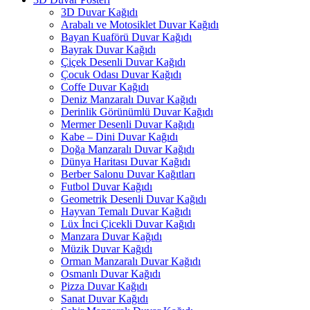
3D Duvar Kağıdı
Arabalı ve Motosiklet Duvar Kağıdı
Bayan Kuaförü Duvar Kağıdı
Bayrak Duvar Kağıdı
Çiçek Desenli Duvar Kağıdı
Çocuk Odası Duvar Kağıdı
Coffe Duvar Kağıdı
Deniz Manzaralı Duvar Kağıdı
Derinlik Görünümlü Duvar Kağıdı
Mermer Desenli Duvar Kağıdı
Kabe – Dini Duvar Kağıdı
Doğa Manzaralı Duvar Kağıdı
Dünya Haritası Duvar Kağıdı
Berber Salonu Duvar Kağıtları
Futbol Duvar Kağıdı
Geometrik Desenli Duvar Kağıdı
Hayvan Temalı Duvar Kağıdı
Lüx İnci Çicekli Duvar Kağıdı
Manzara Duvar Kağıdı
Müzik Duvar Kağıdı
Orman Manzaralı Duvar Kağıdı
Osmanlı Duvar Kağıdı
Pizza Duvar Kağıdı
Sanat Duvar Kağıdı