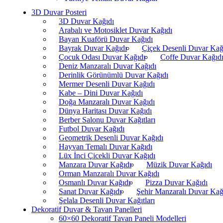
3D Duvar Posteri
3D Duvar Kağıdı
Arabalı ve Motosiklet Duvar Kağıdı
Bayan Kuaförü Duvar Kağıdı
Bayrak Duvar Kağıdı
Çiçek Desenli Duvar Kağ
Çocuk Odası Duvar Kağıdı
Coffe Duvar Kağıd
Deniz Manzaralı Duvar Kağıdı
Derinlik Görünümlü Duvar Kağıdı
Mermer Desenli Duvar Kağıdı
Kabe – Dini Duvar Kağıdı
Doğa Manzaralı Duvar Kağıdı
Dünya Haritası Duvar Kağıdı
Berber Salonu Duvar Kağıtları
Futbol Duvar Kağıdı
Geometrik Desenli Duvar Kağıdı
Hayvan Temalı Duvar Kağıdı
Lüx İnci Çicekli Duvar Kağıdı
Manzara Duvar Kağıdı
Müzik Duvar Kağıdı
Orman Manzaralı Duvar Kağıdı
Osmanlı Duvar Kağıdı
Pizza Duvar Kağıdı
Sanat Duvar Kağıdı
Şehir Manzaralı Duvar Kağ
Şelala Desenli Duvar Kağıtları
Dekoratif Duvar & Tavan Panelleri
60×60 Dekoratif Tavan Paneli Modelleri