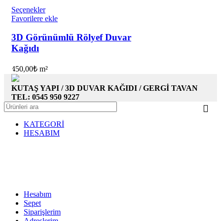
Seçenekler
Favorilere ekle
3D Görünümlü Rölyef Duvar
Kağıdı
450,00
₺
m²
KUTAŞ YAPI / 3D DUVAR KAĞIDI / GERGİ TAVAN
TEL: 0545 950 9227
KATEGORİ
HESABIM
Hesabım
Sepet
Siparişlerim
Adreslerim