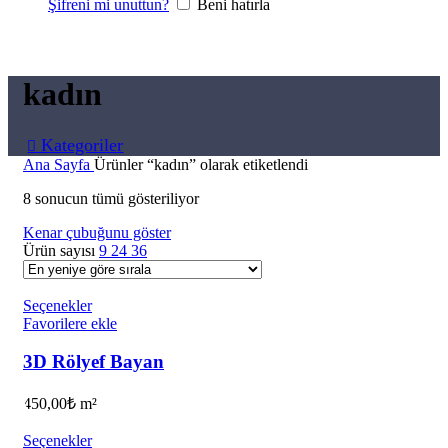
Şifreni mi unuttun?
Beni hatırla
kadın
Kategoriler
Ana Sayfa
Ürünler “kadın” olarak etiketlendi
8 sonucun tümü gösteriliyor
Kenar çubuğunu göster
Ürün sayısı
9
24
36
Seçenekler
Favorilere ekle
3D Rölyef Bayan
450,00
₺
m²
Seçenekler