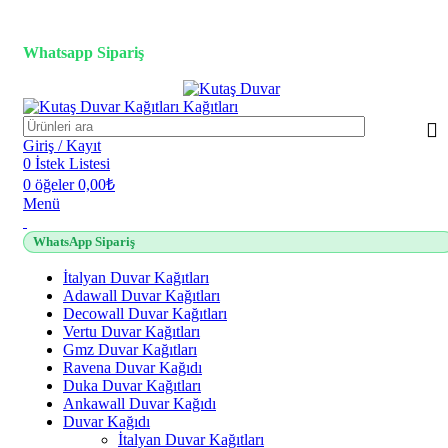
3D duvar kağıdı, Adawall, Decowall, Vertu, Gmz, Pvc mermer
panel, lambiri ve tavan çözümleri
Whatsapp Sipariş
2500 TL üzeri alışverişlerde vade farksız 3 taksit fırsatı!
Giriş / Kayıt
0
İstek Listesi
0
öğeler
0,00
₺
Menü
WhatsApp Sipariş
İtalyan Duvar Kağıtları
Adawall Duvar Kağıtları
Decowall Duvar Kağıtları
Vertu Duvar Kağıtları
Gmz Duvar Kağıtları
Ravena Duvar Kağıdı
Duka Duvar Kağıtları
Ankawall Duvar Kağıdı
Duvar Kağıdı
İtalyan Duvar Kağıtları