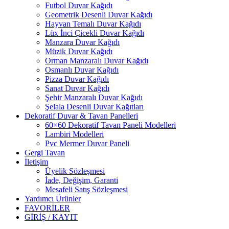
Futbol Duvar Kağıdı
Geometrik Desenli Duvar Kağıdı
Hayvan Temalı Duvar Kağıdı
Lüx İnci Çicekli Duvar Kağıdı
Manzara Duvar Kağıdı
Müzik Duvar Kağıdı
Orman Manzaralı Duvar Kağıdı
Osmanlı Duvar Kağıdı
Pizza Duvar Kağıdı
Sanat Duvar Kağıdı
Şehir Manzaralı Duvar Kağıdı
Şelala Desenli Duvar Kağıtları
Dekoratif Duvar & Tavan Panelleri
60×60 Dekoratif Tavan Paneli Modelleri
Lambiri Modelleri
Pvc Mermer Duvar Paneli
Gergi Tavan
İletişim
Üyelik Sözleşmesi
İade, Değişim, Garanti
Mesafeli Satış Sözleşmesi
Yardımcı Ürünler
FAVORİLER
GİRİŞ / KAYIT