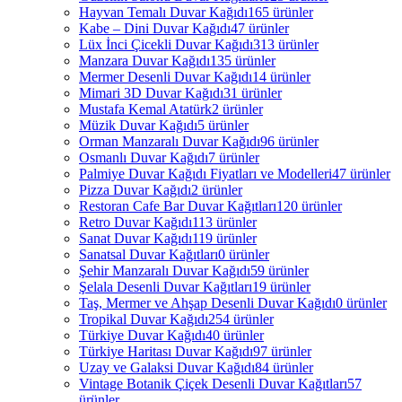
Hayvan Temalı Duvar Kağıdı
165 ürünler
Kabe – Dini Duvar Kağıdı
47 ürünler
Lüx İnci Çicekli Duvar Kağıdı
313 ürünler
Manzara Duvar Kağıdı
135 ürünler
Mermer Desenli Duvar Kağıdı
14 ürünler
Mimari 3D Duvar Kağıdı
31 ürünler
Mustafa Kemal Atatürk
2 ürünler
Müzik Duvar Kağıdı
5 ürünler
Orman Manzaralı Duvar Kağıdı
96 ürünler
Osmanlı Duvar Kağıdı
7 ürünler
Palmiye Duvar Kağıdı Fiyatları ve Modelleri
47 ürünler
Pizza Duvar Kağıdı
2 ürünler
Restoran Cafe Bar Duvar Kağıtları
120 ürünler
Retro Duvar Kağıdı
113 ürünler
Sanat Duvar Kağıdı
119 ürünler
Sanatsal Duvar Kağıtları
0 ürünler
Şehir Manzaralı Duvar Kağıdı
59 ürünler
Şelala Desenli Duvar Kağıtları
19 ürünler
Taş, Mermer ve Ahşap Desenli Duvar Kağıdı
0 ürünler
Tropikal Duvar Kağıdı
254 ürünler
Türkiye Duvar Kağıdı
40 ürünler
Türkiye Haritası Duvar Kağıdı
97 ürünler
Uzay ve Galaksi Duvar Kağıdı
84 ürünler
Vintage Botanik Çiçek Desenli Duvar Kağıtları
57
ürünler