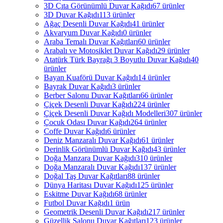
3D Çıta Görünümlü Duvar Kağıdı
67 ürünler
3D Duvar Kağıdı
113 ürünler
Ağaç Desenli Duvar Kağıdı
41 ürünler
Akvaryum Duvar Kağıdı
0 ürünler
Araba Temalı Duvar Kağıtları
60 ürünler
Arabalı ve Motosiklet Duvar Kağıdı
29 ürünler
Atatürk Türk Bayrağı 3 Boyutlu Duvar Kağıdı
40
ürünler
Bayan Kuaförü Duvar Kağıdı
14 ürünler
Bayrak Duvar Kağıdı
3 ürünler
Berber Salonu Duvar Kağıtları
66 ürünler
Çiçek Desenli Duvar Kağıdı
224 ürünler
Çiçek Desenli Duvar Kağıdı Modelleri
307 ürünler
Çocuk Odası Duvar Kağıdı
264 ürünler
Coffe Duvar Kağıdı
6 ürünler
Deniz Manzaralı Duvar Kağıdı
61 ürünler
Derinlik Görünümlü Duvar Kağıdı
43 ürünler
Doğa Manzara Duvar Kağıdı
310 ürünler
Doğa Manzaralı Duvar Kağıdı
137 ürünler
Doğal Taş Duvar Kağıtları
88 ürünler
Dünya Haritası Duvar Kağıdı
125 ürünler
Eskitme Duvar Kağıdı
68 ürünler
Futbol Duvar Kağıdı
1 ürün
Geometrik Desenli Duvar Kağıdı
217 ürünler
Güzellik Salonu Duvar Kağıtları
123 ürünler