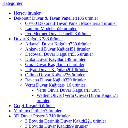
Kategoriler
Herşey
ürünler
Dekoratif Duvar & Tavan Panelleri
106 ürünler
60×60 Dekoratif Tavan Paneli Modelleri
24 ürünler
Lambiri Modelleri
59 ürünler
Pvc Mermer Duvar Paneli
23 ürünler
Duvar Kağıdı
3.288 ürünler
Adawall Duvar Kağıtları
738 ürünler
Ankawall Duvar Kağıdı
451 ürünler
Decowall Duvar Kağıtları
536 ürünler
Duka Duvar Kağıtları
149 ürünler
Gmz Duvar Kağıtları
251 ürünler
İtalyan Duvar Kağıtları
201 ürünler
Ottimo Duvar Kağıdı
226 ürünler
Ravena Duvar Kağıdı
320 ürünler
Vertu Duvar Kağıtları
416 ürünler
Vertu Olivia Duvar Kağıtları
1 ürün
Wallert Olivia (Vertu Olivia) Duvar Kağıdı
71
ürünler
Gergi Tavan
96 ürünler
Yardımcı Ürünler
3 ürünler
3D Duvar Posteri
3.310 ürünler
3 Boyutlu Derinlik Duvar Kağıdı
221 ürünler
3 Boyutlu Duvar Kağıdı
99 ürünler