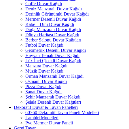
Coffe Duvar Kağıdı
Deniz Manzaralı Duvar Kağıdı
Derinlik Görünümlü Duvar Kağıdı
Mermer Desenli Duvar Kağıdı
Kabe – Dini Duvar Kağıdı
Doğa Manzaralı Duvar Kağıdı
Dünya Haritası Duvar Kağıdı
Berber Salonu Duvar Kağıtları
Futbol Duvar Kağıdı
Geometrik Desenli Duvar Kağıdı
Hayvan Temalı Duvar Kağıdı
Lüx İnci Çicekli Duvar Kağıdı
Manzara Duvar Kağıdı
Müzik Duvar Kağıdı
Orman Manzaralı Duvar Kağıdı
Osmanlı Duvar Kağıdı
Pizza Duvar Kağıdı
Sanat Duvar Kağıdı
Şehir Manzaralı Duvar Kağıdı
Şelala Desenli Duvar Kağıtları
Dekoratif Duvar & Tavan Panelleri
60×60 Dekoratif Tavan Paneli Modelleri
Lambiri Modelleri
Pvc Mermer Duvar Paneli
Gergi Tavan