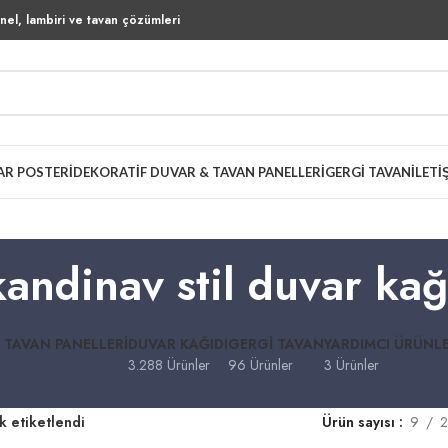
el, lambiri ve tavan çözümleri
AR POSTERI
DEKORATIF DUVAR & TAVAN PANELLERI
GERGI TAVAN
İLETI
kandinav stil duvar kağ
 TAVAN PANELLERI
DUVAR KAĞIDI
GERGI TAVAN
YARDIMCI ÜRÜNL
3.288 Ürünler
96 Ürünler
3 Ürünler
k etiketlendi
Ürün sayısı
9
2