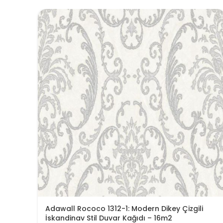
Adawall Rococo 1312-1: Modern Dikey Çizgili
İskandinav Stil Duvar Kağıdı – 16m2