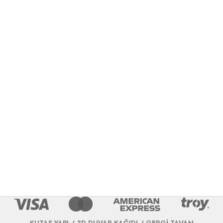
KUTAŞ YAPI / 3D DUVAR KAĞIDI / GERGİ TAVAN