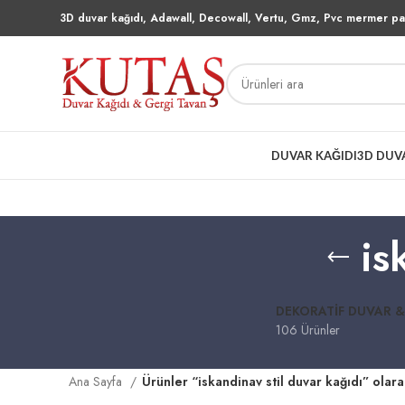
3D duvar kağıdı, Adawall, Decowall, Vertu, Gmz, Pvc mermer pan
DUVAR KAĞIDI
3D DUV
is
DEKORATIF DUVAR &
106 Ürünler
Ana Sayfa
Ürünler “iskandinav stil duvar kağıdı” olara