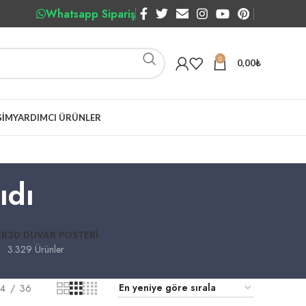
Whatsapp Sipariş
0
0,00
₺
ŞIM
YARDIMCI ÜRÜNLER
ıdı
ER
3D DUVAR POSTERI
3.329 Ürünler
4
36