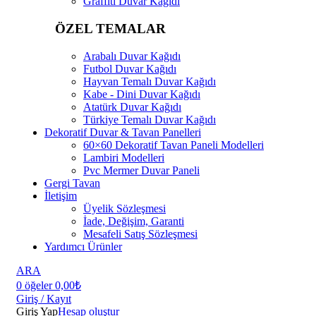
Graffiti Duvar Kağıdı
ÖZEL TEMALAR
Arabalı Duvar Kağıdı
Futbol Duvar Kağıdı
Hayvan Temalı Duvar Kağıdı
Kabe - Dini Duvar Kağıdı
Atatürk Duvar Kağıdı
Türkiye Temalı Duvar Kağıdı
Dekoratif Duvar & Tavan Panelleri
60×60 Dekoratif Tavan Paneli Modelleri
Lambiri Modelleri
Pvc Mermer Duvar Paneli
Gergi Tavan
İletişim
Üyelik Sözleşmesi
İade, Değişim, Garanti
Mesafeli Satış Sözleşmesi
Yardımcı Ürünler
ARA
0
öğeler
0,00
₺
Giriş / Kayıt
Giriş Yap
Hesap oluştur