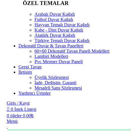
ÖZEL TEMALAR
Arabalı Duvar Kağıdı
Futbol Duvar Kağıdı
Hayvan Temalı Duvar Kağıdı
Kabe - Dini Duvar Kağıdı
Atatürk Duvar Kağıdı
Türkiye Temalı Duvar Kağıdı
Dekoratif Duvar & Tavan Panelleri
60×60 Dekoratif Tavan Paneli Modelleri
Lambiri Modelleri
Pvc Mermer Duvar Paneli
Gergi Tavan
İletişim
Üyelik Sözleşmesi
İade, Değişim, Garanti
Mesafeli Satış Sözleşmesi
Yardımcı Ürünler
Giriş / Kayıt
0
İstek Listesi
0
öğeler
0,00
₺
Menü