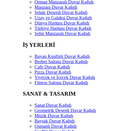
Orman Manzaralı Duvar Kağıdı
Manzara Duvar Kağıdı
Şelale Desenli Duvar Kağıdı
Uzay ve Galaksi Duvar Kağıdı
Dünya Haritası Duvar Kağıdı
Türkiye Haritası Duvar Kağıdı
Şehir Manzaralı Duvar Kağıdı
İŞ YERLERİ
Bayan Kuaförü Duvar Kağıdı
Berber Salonu Duvar Kağıdı
Cafe Duvar Kağıdı
Pizza Duvar Kağıdı
Yiyecek ve İçecek Duvar Kağıdı
Fitness Salonu Duvar Kağıdı
SANAT & TASARIM
Sanat Duvar Kağıdı
Geometrik Desenli Duvar Kağıdı
Müzik Duvar Kağıdı
Bayrak Duvar Kağıdı
Osmanlı Duvar Kağıdı