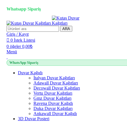
2500 TL üzeri alışverişlerde vade farksız 3 taksit fırsatı!
Whatsapp Sipariş
ARA
Giriş / Kayıt
0
İstek Listesi
0
öğeler
0,00
₺
Menü
WhatsApp Sipariş
Duvar Kağıdı
İtalyan Duvar Kağıtları
Adawall Duvar Kağıtları
Decowall Duvar Kağıtları
Vertu Duvar Kağıtları
Gmz Duvar Kağıtları
Ravena Duvar Kağıdı
Duka Duvar Kağıtları
Ankawall Duvar Kağıdı
3D Duvar Posteri