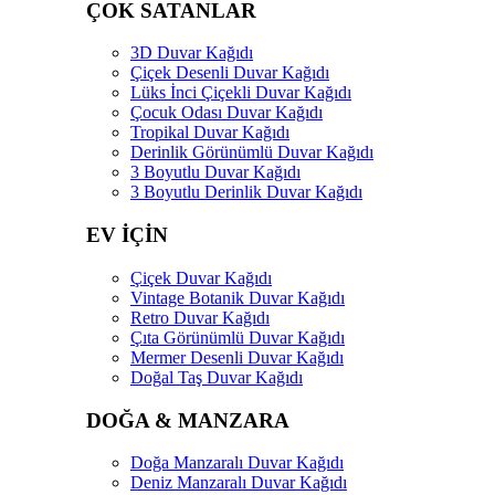
ÇOK SATANLAR
3D Duvar Kağıdı
Çiçek Desenli Duvar Kağıdı
Lüks İnci Çiçekli Duvar Kağıdı
Çocuk Odası Duvar Kağıdı
Tropikal Duvar Kağıdı
Derinlik Görünümlü Duvar Kağıdı
3 Boyutlu Duvar Kağıdı
3 Boyutlu Derinlik Duvar Kağıdı
EV İÇİN
Çiçek Duvar Kağıdı
Vintage Botanik Duvar Kağıdı
Retro Duvar Kağıdı
Çıta Görünümlü Duvar Kağıdı
Mermer Desenli Duvar Kağıdı
Doğal Taş Duvar Kağıdı
DOĞA & MANZARA
Doğa Manzaralı Duvar Kağıdı
Deniz Manzaralı Duvar Kağıdı