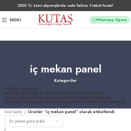
2500 TL üzeri alışverişlerde vade farksız 3 taksit fırsatı!
WhatsApp Sipariş
MENÜ
iç mekan panel
Kategoriler
HERŞEY
ÜRÜNLER
DEKORATIF DUVAR & TAVAN PANELLERI
106 ÜRÜNLER
DUVAR KAĞIDI
3.288 ÜRÜNLER
GERGI TAVAN
96 ÜRÜNLER
YARDIMCI ÜRÜNLER
3 ÜRÜNLER
3D DUVAR POSTERI
3.310 ÜRÜNLER
Ana Sayfa
Ürünler “iç mekan panel” olarak etiketlendi